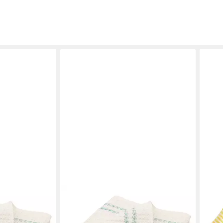
ZOLLNER
COR
Reinigungstücher
Coron
15,99 €
cm R