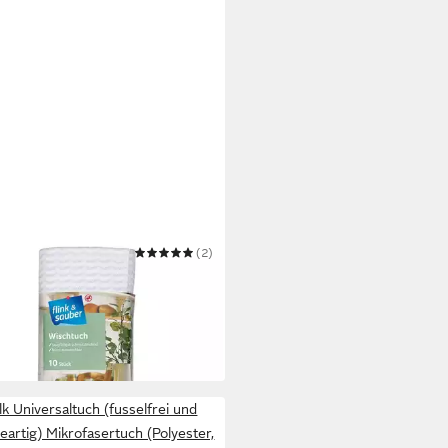
 & SAUBER
(2)
igungstücher
€
 Werktagen bei dir
k Universaltuch (fusselfrei und
eeartig) Mikrofasertuch (Polyester,