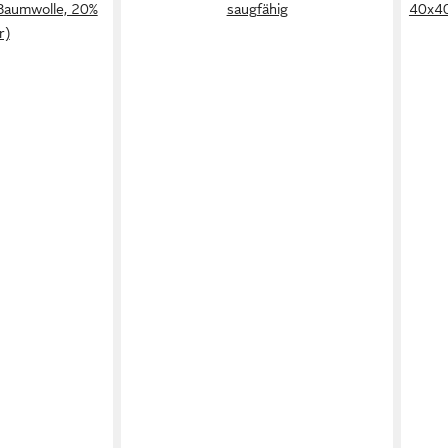
 Baumwolle, 20%
saugfähig
40x40
r)