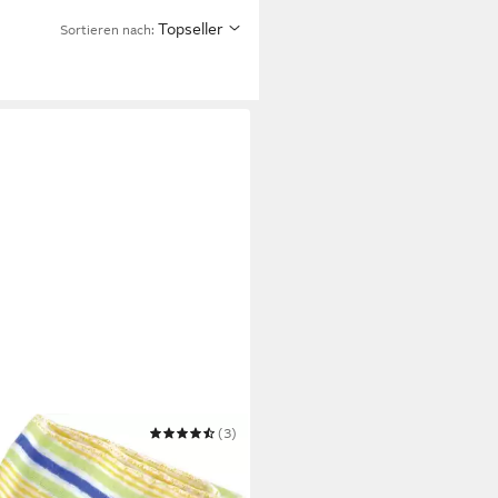
Topseller
Sortieren nach:
ONET
(3)
et Staubtuch 2 Stück, 35 x 35
einigungstücher