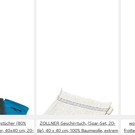
VARIVENDO
FLINK
g für Bad,
Waffeltücher 3er Set Grau -
Rein
1,89 
40x60 cm
Baumwolle Geschirrtuch Küchentuch
in 2-3
15,99 €
Reinigungstücher
(0,01 €/ 1 Stk)
in 4-5 Werktagen bei dir
stücher (80%
ZOLLNER Geschirrtuch, (Spar-Set, 20-
wol
er, 40x40 cm, 20-
tlg), 40 x 40 cm, 100% Baumwolle, extrem
frott