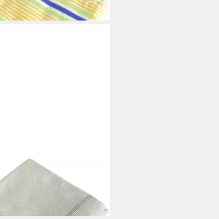
 €
 Werktagen bei dir
ONET
net Bodentuch Vlies-Aufnehmer
55 cm, 3-er Reinigungstücher
 €
 Werktagen bei dir