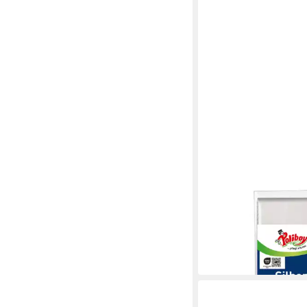
POLIBOY
Silber Pflege - 28x37
ab 3,04 €
in 4-5 Werktagen bei dir