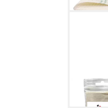
in 4-5 Werktagen bei dir
POLIBOY
Poliboy Baumwoll Pfle
Reinigungstücher
4,14 €
in 4-5 Werktagen bei dir