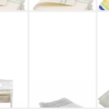
in 4-5 Werktagen bei dir
2,54
in 4-5
FULL CIRCLE
COR
getuch 2 Stück
Geschirrtücher Tidy 3er Set
Coro
Reinigungstuch
50 x 
16,36 €
3,74
in 2-3 Werktagen bei dir
in 4-5