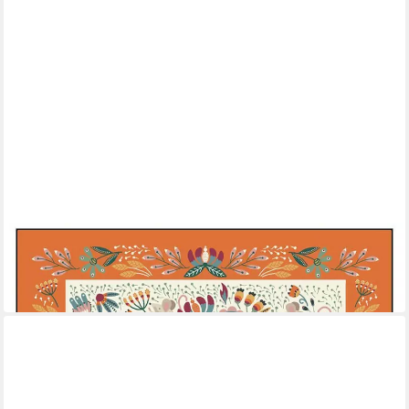
ULSTER WEAVERS
Geschirrtuch Field Mice
11,95 €
in 4-5 Werktagen bei dir