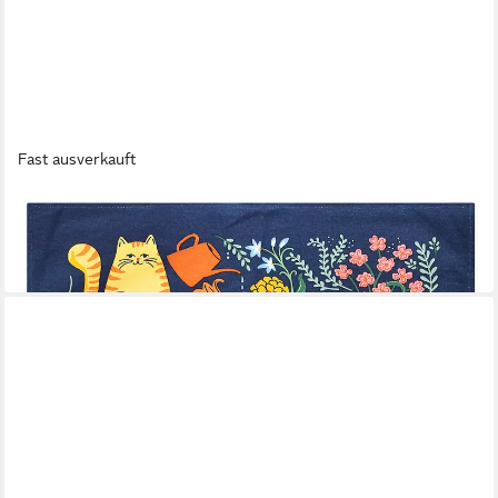
Fast ausverkauft
ULSTER WEAVERS
Geschirrtuch Marmalade Meadow
11,95 €
in 4-5 Werktagen bei dir