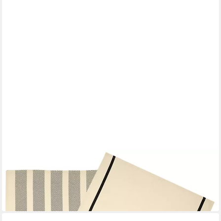
ULSTER WEAVERS
Geschirrtuch Top Dog BBQ
17,95 €
23,95 €
-25%
in 4-5 Werktagen bei dir