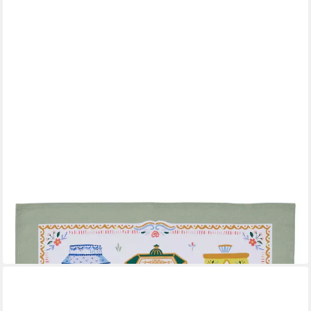
ULSTER WEAVERS
Geschirrtuch Tea Tins
11,95 €
in 4-5 Werktagen bei dir