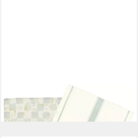
ULSTER WEAVERS
Geschirrtuch Murlough
17,95 €
23,95 €
-25%
in 4-5 Werktagen bei dir