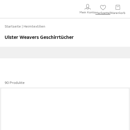
Mein Konto
Merkzettel
Warenkorb
Startseite
Heimtextilien
Ulster Weavers Geschirrtücher
90 Produkte