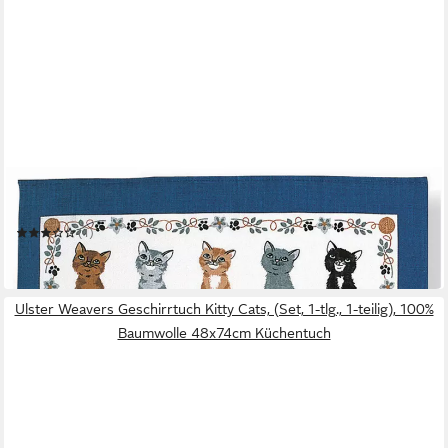
ULSTER WEAVERS
Geschirrtuch Kittens Arrived
(1)
11,95 €
in 4-5 Werktagen bei dir
Ulster Weavers Geschirrtuch Kitty Cats, (Set, 1-tlg., 1-teilig), 100%
Baumwolle 48x74cm Küchentuch