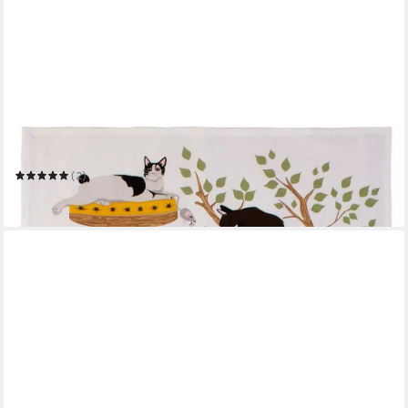
ULSTER WEAVERS
Geschirrtuch Moggie Mahem
(2)
11,95 €
in 4-5 Werktagen bei dir