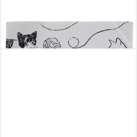
ULSTER WEAVERS
Geschirrtuch Feline Friends
11,95 €
in 4-5 Werktagen bei dir