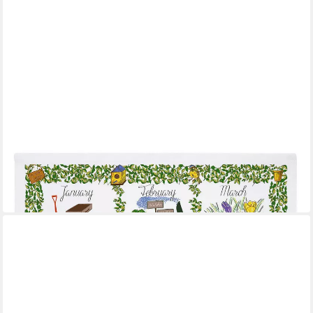
ULSTER WEAVERS
Geschirrtuch Gardeners Calendar
11,95 €
in 4-5 Werktagen bei dir