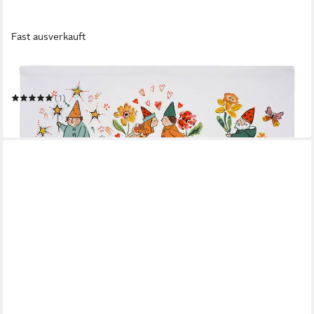
Fast ausverkauft
ULSTER WEAVERS
Geschirrtuch Gnome for the Holidays
(1)
11,95 €
in 4-5 Werktagen bei dir