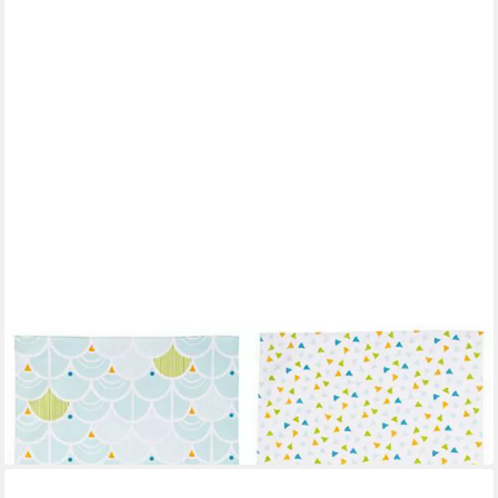
ULSTER WEAVERS
Geschirrtuch South Beach & Confetti
12,95 €
21,95 €
-41%
in 4-5 Werktagen bei dir