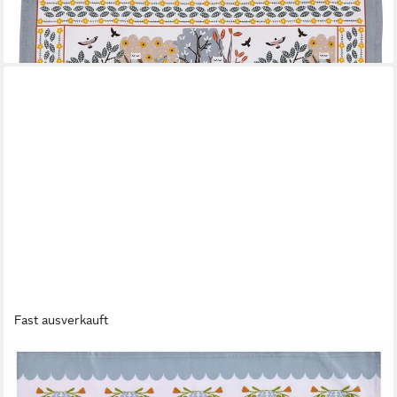
Geschirrtuch Wildwood
11,95 €
in 4-5 Werktagen bei dir
Fast ausverkauft
ULSTER WEAVERS
Geschirrtuch Pantry Cats
11,95 €