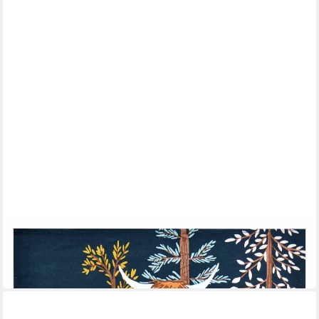
ULSTER WEAVERS
Geschirrtuch Connie the Cow
11,95 €
in 4-5 Werktagen bei dir