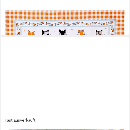
ULSTER WEAVERS
Geschirrtuch Cats In Waiting 2026
11,95 €
in 4-5 Werktagen bei dir
Fast ausverkauft