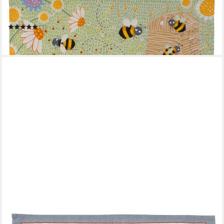
ULSTER WEAVERS
Geschirrtuch Daisy Bees
(1)
11,95 €
in 4-5 Werktagen bei dir
ULSTER WEAVERS