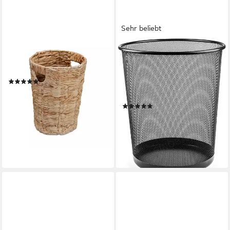
Sehr beliebt
RELAXDAYS
SINOBA
Papierkorb aus
Papierkorb Mülleimer
Wasserhyazinthe
Papierkorb Mesh aus Metall
(1)
Höhe 34 cm 18 L rund,
18,99 €
UVP
39,99 €
Drahtmetall
-53%
(29)
lieferbar - in 2-3 Werktagen bei dir
7,95 €
UVP
19,95 €
-60%
lieferbar - in 2-3 Werktagen bei dir