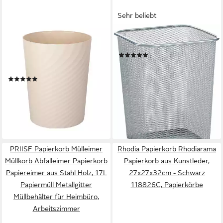
Sehr beliebt
SINOBA
ZELLER PRESENT
Papierkorb moderner
Papierkorb
(54)
Mülleimer Papiereimer 8008
ab 15,50 €
rund
lieferbar - in 3-4 Werktagen bei dir
(1)
7,95 €
UVP
14,95 €
-47%
lieferbar - in 2-3 Werktagen bei dir
+3
PRIISF Papierkorb Mülleimer
Rhodia Papierkorb Rhodiarama
Müllkorb Abfalleimer Papierkorb
Papierkorb aus Kunstleder,
Papiereimer aus Stahl Holz, 17L
27x27x32cm - Schwarz
Papiermüll Metallgitter
118826C, Papierkörbe
Müllbehälter für Heimbüro,
Arbeitszimmer