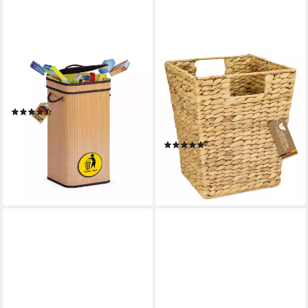
ADELDREAM
HMF
Papierkorb Gelbe Sack
Papierkorb Papierkorb Büro,
Müllständer Sack Ständer
Aufbewahrungskorb
(6)
geflochten, aus
29,99 €
UVP
59,99 €
Wasserhyazinthe, Eckig, 25 x
-50%
(12)
25 x 30 cm
lieferbar - in 3-4 Werktagen bei dir
ab 13,99 €
UVP
32,99 €
-58%
lieferbar - in 2-3 Werktagen bei dir