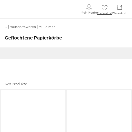
Mein Konto
Merkzettel
Warenkorb
…
Haushaltswaren
Mülleimer
Geflochtene Papierkörbe
628 Produkte