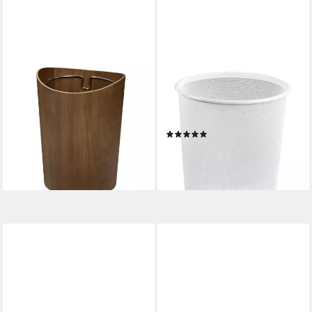
RELAXDAYS
HOME4YOU
Papierkorb in Holzoptik 9 l,
Papierkorb, Weiß,
Walnuss
Metallgeflecht, Ø 29 cm, 20
29,99 €
UVP
59,99 €
Liter
(1)
-50%
18,99 €
lieferbar - in 2-3 Werktagen bei dir
lieferbar - in 2-3 Werktagen bei dir