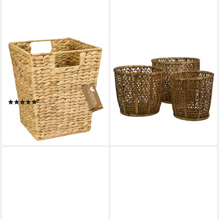
HMF
SIMANDRA
Papierkorb Papierkorb Büro,
Papierkorb Papierkorb aus
Aufbewahrungskorb
Naturmaterialien Rattankorb
geflochten, aus
geflochten, in 3 Größen
Wasserhyazinthe, Eckig, 25 x
erhältlich
(12)
ab 29,90 €
25 x 30 cm
ab 13,99 €
UVP
32,99 €
lieferbar - in 4-5 Werktagen bei dir
-58%
lieferbar - in 2-3 Werktagen bei dir