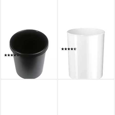
HELIT
HAN-BÜROGERÄTE
Papierkorb the german, 30
Papierkorb 1 Papierkorb
Liter, mit umlaufendem
ELEGANCE i-LINE 13L - weiß
(4)
Griffrand
24,55 €
(9)
lieferbar - in 4-5 Werktagen bei dir
ab 24,32 €
lieferbar - in 4-5 Werktagen bei dir
+1