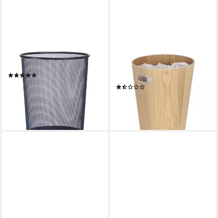
ZELLER PRESENT
RELAXDAYS
Papierkorb
Papierkorb Runder
(57)
Papierkorb aus Holz
ab 18,31 €
(2)
lieferbar - in 4-5 Werktagen bei dir
24,99 €
UVP
39,99 €
-38%
lieferbar - in 2-3 Werktagen bei dir