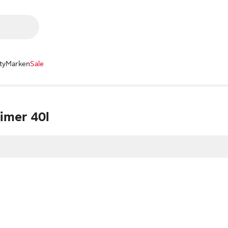
ty
Marken
Sale
imer 40l