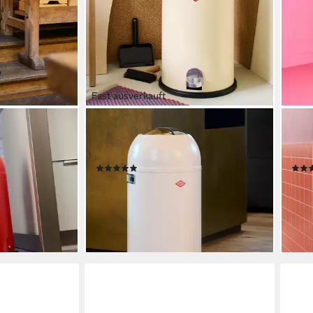
Fast ausverkauft
WESCO
WES
Junior,
Mülleimer Kickmaster, Abfallsammler
Müll
pfer, 12 Liter
mit Dämpfer, 33 Liter
50 L
(4)
ab 207,27 €
ab 1
€
UVP
331,00 €
-37%
-42
en bei dir
lieferbar - in 6-8 Werktagen bei dir
liefe
+10