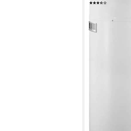
(3)
217,42 €
UVP
338,00 €
-36%
lieferbar - in 6-8 Werktag
+5