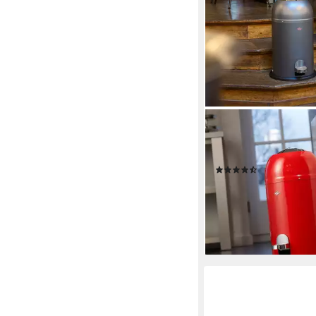
WESCO
Mülleimer Kickmaster 
Abfallsammler mit Däm
(6)
ab 88,19 €
UVP
147,00 
-40%
lieferbar - in 2-3 Werktag
+1