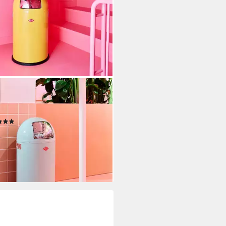
CO
eimer Pushboy, Abfallsammler,
iter
(5)
30,34 €
UVP
224,00 €
%
rbar - in 2-3 Werktagen bei dir
+12