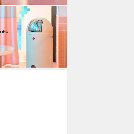
CO
eimer Kickboy, Abfallsammler, 40
(2)
86,01 €
UVP
284,00 €
%
rbar - in 6-8 Werktagen bei dir
+1