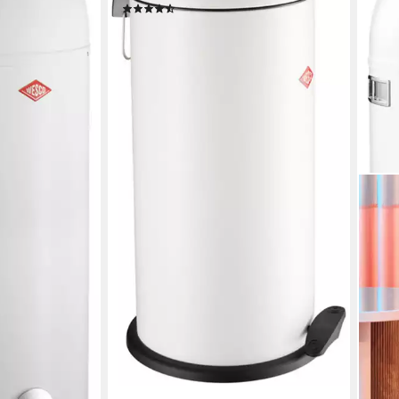
(11)
ab 74,88 €
UVP
124,00 €
-40%
en bei dir
lieferbar - in 6-8 Werktagen bei dir
+6