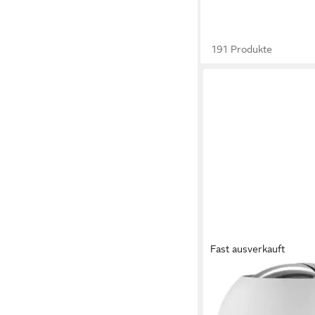
191 Produkte
Fast ausverkauft
WESCO
Mülleimer Kickmaster 
Abfallsammler mit Däm