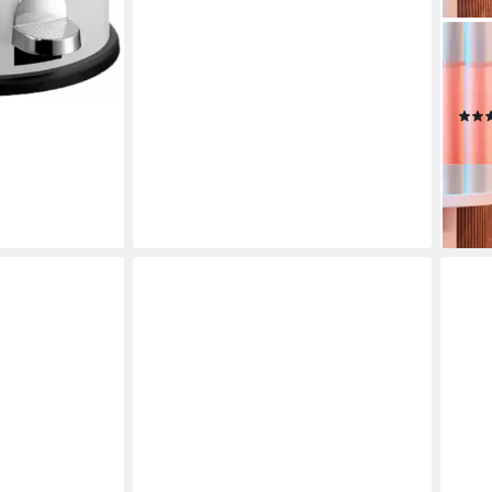
WES
Müll
Liter
ab 1
-35
liefe