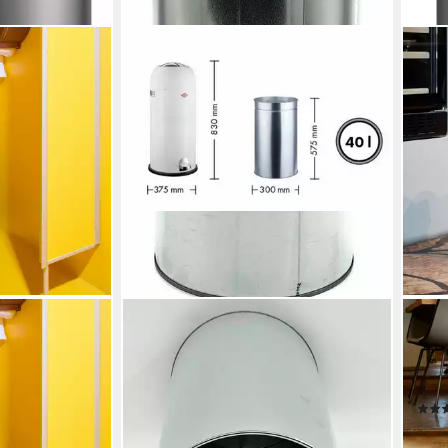
WESCO
WES
ster, 6 Liter
Einbaumülleimer WESCO® Metall
Müll
Ersatzbehälter, rund 40 Liter für
mit 
 €
Kickmaster Maxi
Liter
69,29 €
en bei dir
ab 1
lieferbar in 7 Wochen