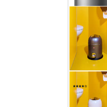
WESCO
Kosmetikeimer Mini Ma
(1)
ab 75,26 €
UVP
114,00
-34%
lieferbar - in 6-8 Werktag