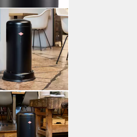
CO
eimer Baseboy, Abfallsammler
Dämpfer + Dämpferhalterung 20
(7)
42,30 €
UVP
213,00 €