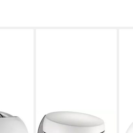
WESCO
Maxi,
Mülleimer Capboy Maxi,
pfer, 40 Liter
Tretabfallsammler, 22 Liter