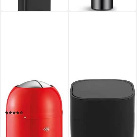
WESCO
OTTO HOME
Mülleimer Kickmaster Junior,
Mülleimer Keenna, Soft Close,
Abfallsammler mit Dämpfer,
mit verstecktem Griff,
12 Liter
Treteimer für Küche oder
(6)
Bad, Abfalleimer mit Deckel
ab 88,19 €
UVP
147,00 €
(6)
ab 14,99 €
-40%
UVP
21,93 €
lieferbar - in 2-3 Werktagen bei dir
-32%