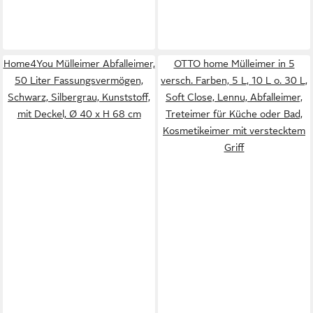
Home4You Mülleimer Abfalleimer,
OTTO home Mülleimer in 5
50 Liter Fassungsvermögen,
versch. Farben, 5 L, 10 L o. 30 L,
Schwarz, Silbergrau, Kunststoff,
Soft Close, Lennu, Abfalleimer,
mit Deckel, Ø 40 x H 68 cm
Treteimer für Küche oder Bad,
Kosmetikeimer mit verstecktem
Griff