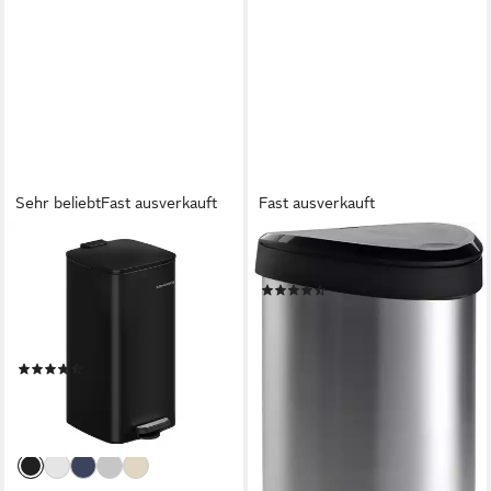
Sehr beliebt
Fast ausverkauft
Fast ausverkauft
SONGMICS
CURVER
Mülleimer Tretmülleimer,
Mülleimer Decobin, 40 Liter
(143)
Stahl, mit Inneneimer,
43,94 €
Softclose, Offenhaltefunktion,
lieferbar - in 2-3 Werktagen bei dir
30 Liter Abfalleimer
(42)
45,99 €
UVP
82,99 €
-45%
lieferbar - in 4-5 Werktagen bei dir