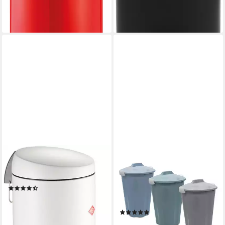
lieferbar - in 2-3 Werktagen bei dir
+1
WESCO
SPETEBO
Mülleimer Capboy Maxi,
Mülleimer Kunststoff
Tretabfallsammler, 22 Liter
Mülltonne mit Deckel - 40
(11)
Liter, Abfalleimer,
ab 74,88 €
UVP
124,00 €
Mülltrennung
-40%
(1)
lieferbar - in 6-8 Werktagen bei dir
17,95 €