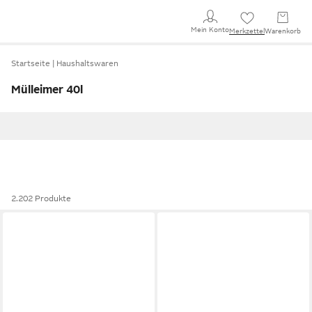
Mein Konto
Merkzettel
Warenkorb
Startseite
Haushaltswaren
Mülleimer 40l
2.202 Produkte