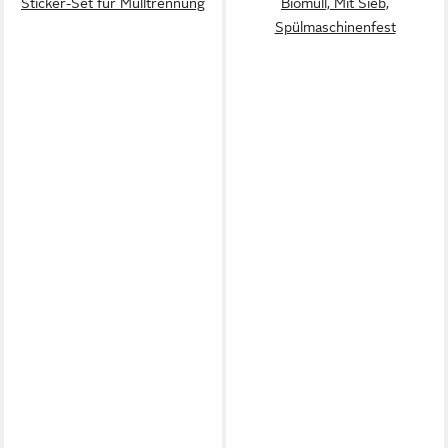
Sticker-Set für Mülltrennung
Biomüll, Mit Sieb,
Spülmaschinenfest