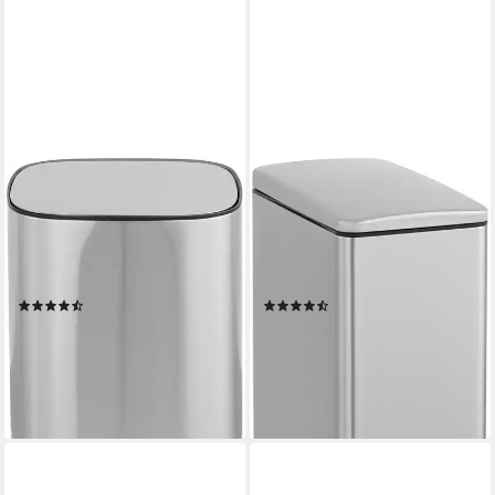
OTTO HOME
OTTO HOME
Mülleimer Keenna, Soft Close,
Mülleimer Joonah, Soft Close,
mit verstecktem Griff,
schmal und kompakt, Nischen-
Treteimer für Küche oder
Mülleimer, Treteimer,
Bad, Abfalleimer mit Deckel
Kosmetikeimer mit Deckel
(6)
(14)
ab 24,99 €
69,99 €
UVP
35,69 €
UVP
92,45 €
-30%
-24%
lieferbar - in 2-3 Werktagen bei dir
lieferbar - in 2-3 Werktagen bei dir