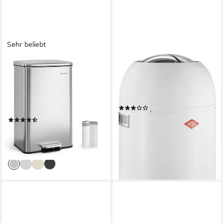
Sehr beliebt
SONGMICS
WESCO
Mülleimer Küche, Abfalleimer,
Mülleimer Kickmaster Maxi,
großer Tretmülleimer, mit
Abfallsammler mit Dämpfer,
Deckel, aus Stahl, Softclose,
40 Liter
(4)
inklusive 15 Müllbeutel, 40
217,42 €
UVP
338,00 €
(45)
Liter
54,99 €
UVP
90,99 €
-36%
lieferbar - in 6-8 Werktagen bei dir
-40%
lieferbar - in 4-5 Werktagen bei dir
+5