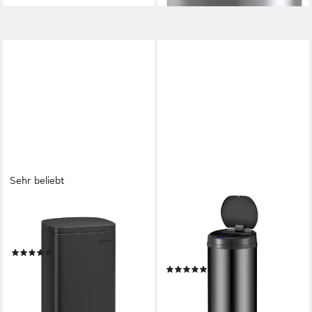
Sehr beliebt
SONGMICS
JUSKYS
Mülleimer, Müllbehälter,
Mülleimer, 40 L Volumen, mit
Abfalleimer, 30 L,Softclose
Sensor, geräuscharmes
(119)
Öffnen / Schließen, rostfrei
54,99 €
UVP
77,99 €
(16)
64,99 €
-29%
lieferbar - in 3-4 Werktagen bei dir
lieferbar - in 4-5 Werktagen bei dir