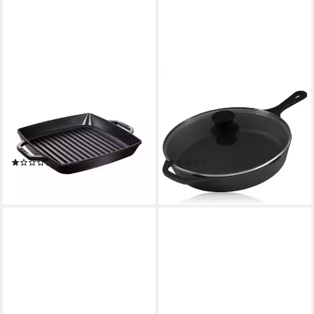
STAUB
BBQ-TORO
Bratpfanne Grillpfanne 28x28
Grillpfanne Gusseisen
cm schwarz, Made in France,
Grillpfanne Ø 26 cm mit
Gusseisen, emailliert, schwarz,
Glasdeckel, Bratpfanne,
Handreinigung
Gusseisen
(1)
(3)
ab 148,67 €
24,95 €
leider ausverkauft
lieferbar - in 3-4 Werktagen bei dir