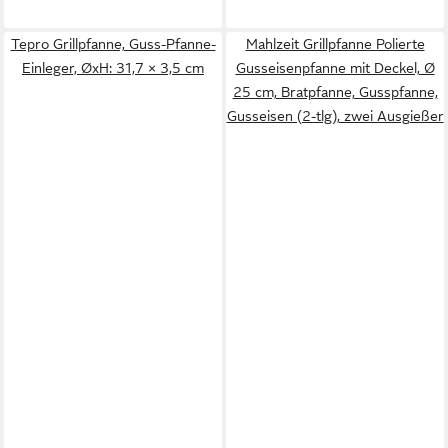
Tepro Grillpfanne, Guss-Pfanne-
Mahlzeit Grillpfanne Polierte
Einleger, ØxH: 31,7 × 3,5 cm
Gusseisenpfanne mit Deckel, Ø
25 cm, Bratpfanne, Gusspfanne,
Gusseisen (2-tlg), zwei Ausgießer