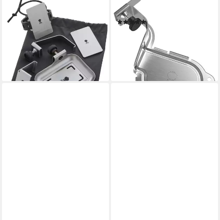
WEBER
WEBER
Grillthermometer Halterung,
Grilltopfhalter iGrill Halterung
(2)
6-teiliges Montagekit für
6,79 €
UVP
14,99 €
Weber Connect
-55%
12,99 €
UVP
34,79 €
lieferbar - in 1-2 Werktagen bei dir
-63%
lieferbar - in 1-2 Werktagen bei dir