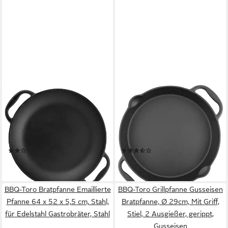
BBQ-TORO
BBQ-TORO
Paellapfanne Paella Pfanne, 6
Grillpfanne Gusseisen
Personen, Ø 36 cm,
Grillpfanne, Ø 35 cm,
Gusseisen Grillpfanne,
Servierpfanne aus Gusseisen,
Gusseisen
Grillzube, Gusseisen
(1)
(3)
39,95 €
37,95 €
lieferbar - in 3-4 Werktagen bei dir
lieferbar - in 3-4 Werktagen bei dir
BBQ-Toro Bratpfanne Emaillierte
BBQ-Toro Grillpfanne Gusseisen
Pfanne 64 x 52 x 5,5 cm, Stahl,
Bratpfanne, Ø 29cm, Mit Griff,
für Edelstahl Gastrobräter, Stahl
Stiel, 2 Ausgießer, gerippt,
Gusseisen