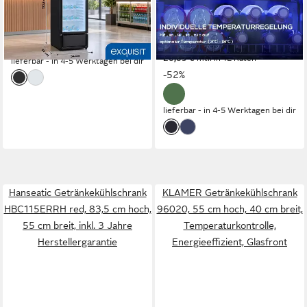
36 dB(A)
Betriebsgeräusch
Produktdatenblatt
479,95 €
UVP
889,00 €
Produktdatenblatt
17,22 €
mtl. in 36 Raten
(29)
219,99 €
-46%
UVP
459,99 €
20,09 €
mtl. in 12 Raten
lieferbar - in 4-5 Werktagen bei dir
-52%
lieferbar - in 4-5 Werktagen bei dir
Hanseatic Getränkekühlschrank
KLAMER Getränkekühlschrank
HBC115ERRH red, 83,5 cm hoch,
96020, 55 cm hoch, 40 cm breit,
55 cm breit, inkl. 3 Jahre
Temperaturkontrolle,
Herstellergarantie
Energieeffizient, Glasfront