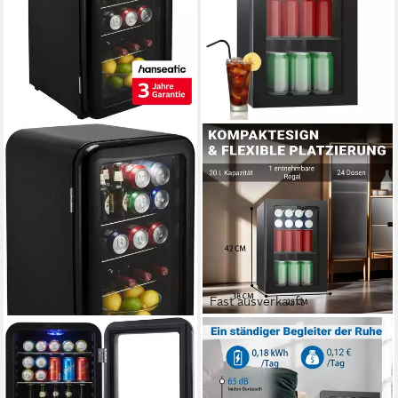
Fast ausverkauft
HANSEATIC
DOLLARDASH
Getränkekühlschrank
Getränkekühlschrank JC-18-F
HBC68ERBH
28 x 42 x 38 cm
B/H/T
20 l
Kapazität Kühlen