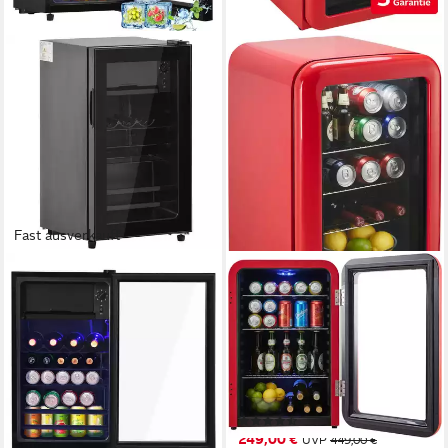
Fast ausverkauft
ROLIPO
HANSEATIC
Getränkekühlschrank 76L
Getränkekühlschrank
Kühlschrank mit Gefrierfach
HBC68ERRH
(6L+70L), 43dB 83 kWh/Jahr
44 x 68 x 47,5 cm
B/H/T
70 l
Kapazität Kühlen
SC-76A
0 l
Kapazität Frieren
40 x 71,6 x 43,5 cm
B/H/T
Produktdatenblatt
70 l
Kapazität Kühlen
(8)
6 l
Kapazität Frieren
249,00 €
UVP
449,00 €