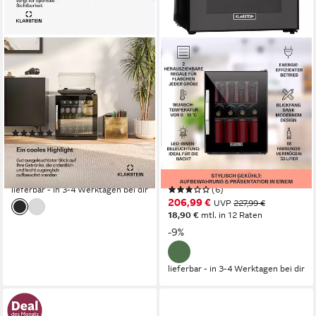
KLARSTEIN
KLARSTEIN
Getränkekühlschrank
Getränkekühlschrank
10047753
Beersafe M Onyx
Getränkekühlschrank 33 L
47.4 x 43.6 x 51.7 cm
B/H/T
Glastür schwarz 10034847
Produktdatenblatt
(1)
40.3 x 55.2 x 43.2 cm
B/H/T
ab 189,99 €
UVP
212,99 €
33 l
Kapazität Kühlen
17,35 €
mtl. in 12 Raten
42 dB(A)
Betriebsgeräusch
-11%
Produktdatenblatt
lieferbar - in 3-4 Werktagen bei dir
(6)
206,99 €
UVP
227,99 €
18,90 €
mtl. in 12 Raten
-9%
lieferbar - in 3-4 Werktagen bei dir