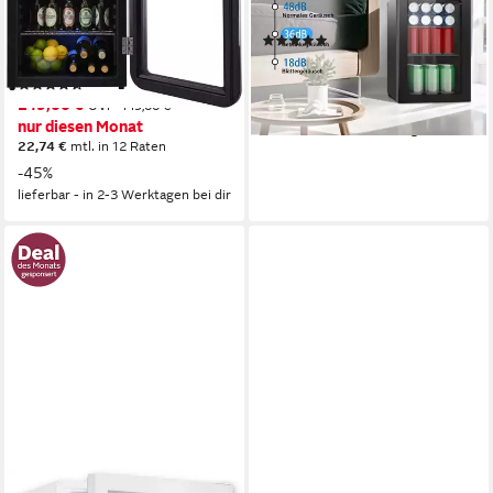
44 x 68 x 47,5 cm
B/H/T
70 l
Kapazität Kühlen
Produktdatenblatt
0 l
Kapazität Frieren
(4)
109,99 €
UVP
157,99 €
Produktdatenblatt
10,05 €
mtl. in 12 Raten
(23)
249,00 €
UVP
449,00 €
-30%
nur diesen Monat
lieferbar - in 3-4 Werktagen bei dir
22,74 €
mtl. in 12 Raten
-45%
lieferbar - in 2-3 Werktagen bei dir
COSTWAY