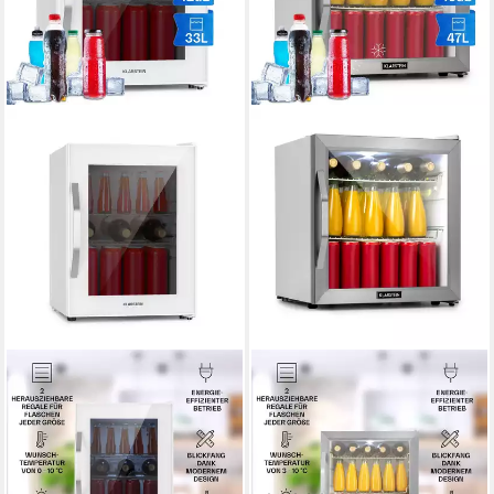
KLARSTEIN
KLARSTEIN
Getränkekühlschrank
Getränkekühlschrank
10039425
10033121
40.3 x 55.2 x 43.2 cm
B/H/T
47.5 x 50 x 48 cm
B/H/T
42 dB(A)
Betriebsgeräusch
Produktdatenblatt