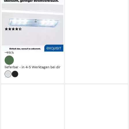
Getränkekühlschrank
GKS240-GT-160C weiss
54 x 140 x 56 cm
B/H/T
Produktdatenblatt
(12)
ab 379,00 €
UVP
699,00 €
nur diesen Monat
18,82 €
mtl. in 24 Raten
-46%
lieferbar - in 4-5 Werktagen bei dir