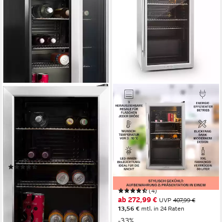
HANSEATIC
KLARSTEIN
Getränkekühlschrank
Getränkekühlschrank
HBC68ECBH
Beersafe XXL
Getränkekühlschrank 80 L
43 x 69 x 47,5 cm
B/H/T
70 l
Kapazität Kühlen
Glastür Edelstahl 10027673
0 l
Kapazität Frieren
47.4 x 84.5 x 43.7 cm
B/H/T
Produktdatenblatt
80 l
Kapazität Kühlen
(30)
42 dB(A)
Betriebsgeräusch
222,00 €
UVP
399,00 €
Produktdatenblatt
nur diesen Monat
(4)
20,28 €
mtl. in 12 Raten
ab 272,99 €
UVP
407,99 €
-44%
13,56 €
mtl. in 24 Raten
lieferbar - in 2-3 Werktagen bei dir
-33%