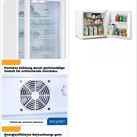
Getränkekühlschrank
FP11186DE-WH/BC-50
47 x 48 x 43.5 cm
B/H/T
Produktdatenblatt
145,99 €
UVP
210,99 €
13,33 €
mtl. in 12 Raten
-31%
lieferbar - in 3-4 Werktagen bei dir
EXQUISIT