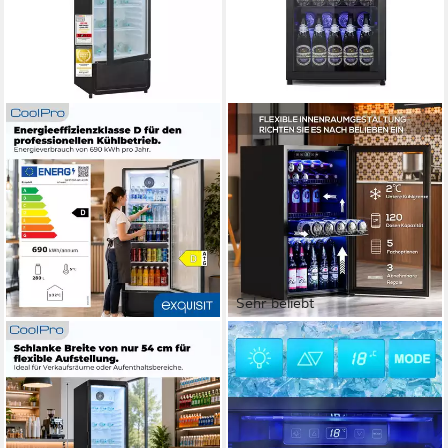
Sehr beliebt
EXQUISIT
FURNICOPIA
Getränkekühlschrank
Getränkekühlschrank
GKS5260-GT-431D
90L,Doppelglas, LED,leiser
Betrieb KVC-90A
54 x 172.5 x 56 cm
B/H/T
280 l
Kapazität Kühlen
90 l
Kapazität Kühlen