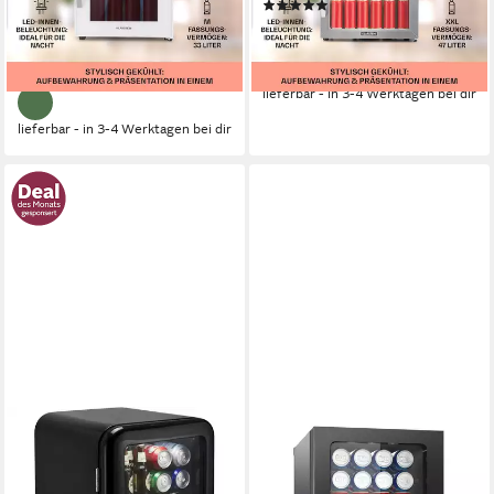
(1)
Produktdatenblatt
201,99 €
211,99 €
UVP
325,99 €
UVP
278,99 €
18,45 €
mtl. in 12 Raten
19,36 €
mtl. in 12 Raten
-38%
-24%
lieferbar - in 3-4 Werktagen bei dir
lieferbar - in 3-4 Werktagen bei dir