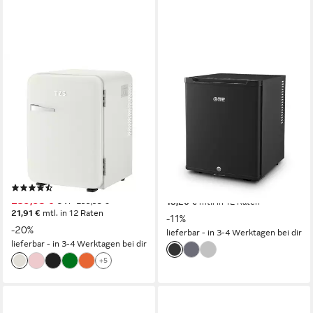
TZS FIRST AUSTRIA
TZS FIRST AUSTRIA
Table Top Kühlschrank 40L
Table Top Kühlschrank 30L,
Retro Lautlos, LED-
Lautlos & Vibrationsfrei,
Beleuchtung FA-5172-3-CR
Abschließbar FA-5172-1
41 x 56.2 x 44.5 cm
B/H/T
38.5 x 47 x 42 cm
B/H/T
34 l
Kapazität Kühlen
28 l
Kapazität Kühlen
22 dB(A)
Betriebsgeräusch
22 dB(A)
Betriebsgeräusch
Produktdatenblatt
Produktdatenblatt
(42)
199,95 €
UVP
224,95 €
239,95 €
UVP
299,95 €
18,26 €
mtl. in 12 Raten
21,91 €
mtl. in 12 Raten
-11%
-20%
lieferbar - in 3-4 Werktagen bei dir
lieferbar - in 3-4 Werktagen bei dir
+5