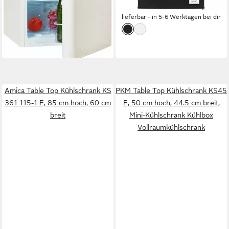
-30%
22,74 €
mtl. in 12 Raten
lieferbar - in 5-6 Werktagen bei dir
-62%
lieferbar - in 4-5 Werktagen bei dir
Amica Table Top Kühlschrank KS
PKM Table Top Kühlschrank KS45
361 115-1 E, 85 cm hoch, 60 cm
E, 50 cm hoch, 44.5 cm breit,
breit
Mini-Kühlschrank Kühlbox
Vollraumkühlschrank