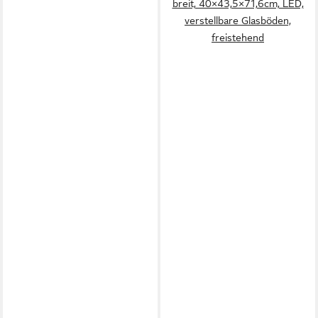
breit, 40×43,5×71,6cm, LED,
verstellbare Glasböden,
freistehend