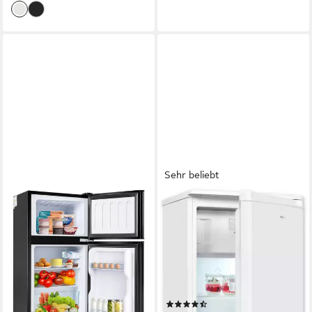
Sehr beliebt
MERAX
EXQUISIT
Table Top Kühlschrank mit
Kühlschrank KS117-3-040E
Gefrierfach, LED-
weiss
Beleuchtung, Kühl- und
48 x 85 x 49,5 cm
B/H/T
70 l
Kapazität Kühlen
Gefrierfunktion BCD-86A
11 l
Kapazität Frieren
42 x 87 x 46 cm
B/H/T
Produktdatenblatt
(25)
Produktdatenblatt