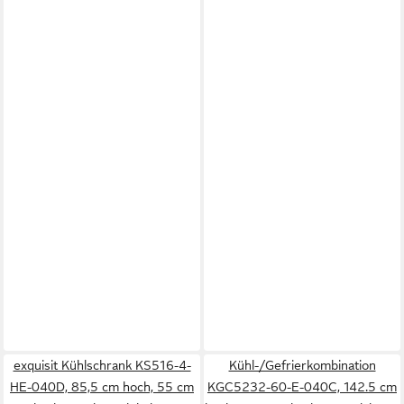
exquisit Kühlschrank KS516-4-
Kühl-/Gefrierkombination
HE-040D, 85,5 cm hoch, 55 cm
KGC5232-60-E-040C, 142.5 cm