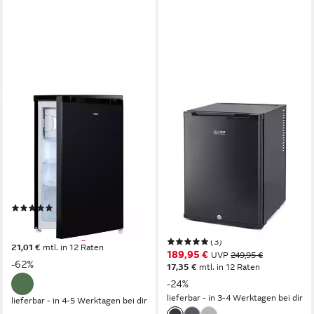
CHIQ
TZS FIRST AUSTRIA
Table Top Kühlschrank
Table Top Kühlschrank 40L,
CTT107BC
Getränkekühlschrank
LAUTLOS, LED-Beleuchtung
54.9 x 84.5 x 55.6 cm
B/H/T
94 l
Kapazität Kühlen
FA-5172
13 l
Kapazität Frieren
40 x 56.5 x 43 cm
B/H/T
Produktdatenblatt
34 l
Kapazität Kühlen
(4)
22 dB(A)
Betriebsgeräusch
229,99 €
UVP
599,99 €
Produktdatenblatt
nur bis Dienstag
(3)
21,01 €
mtl. in 12 Raten
189,95 €
UVP
249,95 €
-62%
17,35 €
mtl. in 12 Raten
-24%
lieferbar - in 3-4 Werktagen bei dir
lieferbar - in 4-5 Werktagen bei dir