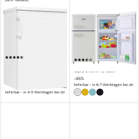
EXQUISIT
MERAX
Kühlschrank KS16-4-HE-
Table Top Kühlschrank Retro
040C weiss
Kühl-/Gefrierkombination
BCD-100C
55 x 85,5 x 57 cm
B/H/T
95 l
Kapazität Kühlen
45 x 89 x 46 cm
B/H/T
14 l
Kapazität Frieren
39 dB(A)
Betriebsgeräusch
Produktdatenblatt
Produktdatenblatt
(33)
(22)
259,00 €
UVP
499,00 €
215,99 €
UVP
399,99 €
12,86 €
mtl. in 24 Raten
19,73 €
mtl. in 12 Raten
-48%
-46%
lieferbar - in 6-7 Werktagen bei dir
lieferbar - in 4-5 Werktagen bei dir