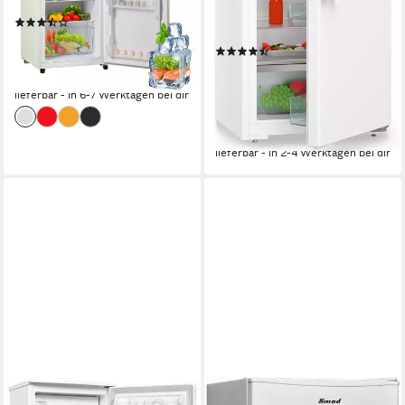
125 l
Kapazität Kühlen
Produktdatenblatt
0 l
Kapazität Frieren
(62)
189,99 €
Produktdatenblatt
UVP
355,00 €
(12)
17,35 €
mtl. in 12 Raten
529,00 €
UVP
579,00 €
-46%
15,36 €
mtl. in 48 Raten
lieferbar - in 6-7 Werktagen bei dir
-9%
lieferbar - in 2-4 Werktagen bei dir
EXQUISIT
SMAD