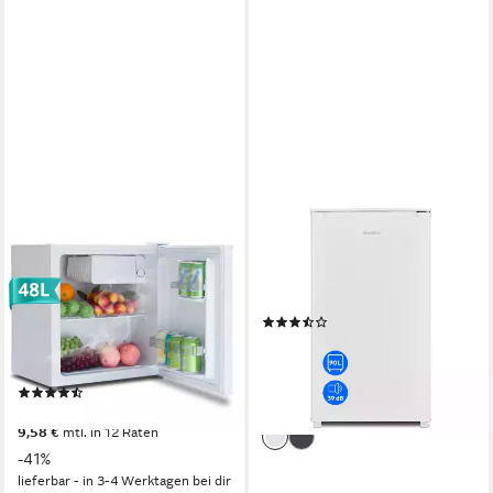
SMAD
MEDION®
Table Top Kühlschrank
Kühlschrank MD37690
reversibler Einzeltür Mini-
48 x 85 x 44.5 cm
B/H/T
Kühlschrank DSF-48D6E
Produktdatenblatt
(14)
45 x 51 x 45 cm
B/H/T
159,95 €
UVP
179,95 €
39 dB(A)
Betriebsgeräusch
14,61 €
mtl. in 12 Raten
Produktdatenblatt
-11%
(11)
lieferbar - in 5-6 Werktagen bei dir
104,90 €
UVP
179,00 €
9,58 €
mtl. in 12 Raten
-41%
lieferbar - in 3-4 Werktagen bei dir