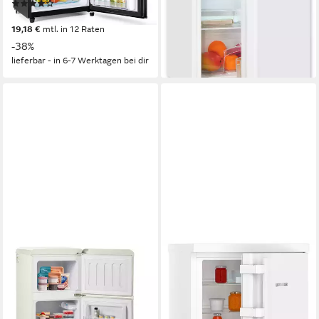
(23)
ab 169,00 €
UVP
389,00 €
209,99 €
UVP
338,00 €
15,43 €
mtl. in 12 Raten
19,18 €
mtl. in 12 Raten
-57%
-38%
lieferbar - in 4-5 Werktagen bei dir
lieferbar - in 6-7 Werktagen bei dir
MERAX
LIEBHERR
Table Top Kühlschrank BCD-
Kühlschrank Prime Rc
86
1400_994790451
42 x 87 x 46 cm
B/H/T
55 x 85 x 60,7 cm
B/H/T