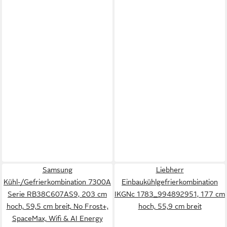
Samsung
Liebherr
Kühl-/Gefrierkombination 7300A
Einbaukühlgefrierkombination
Serie RB38C607AS9, 203 cm
IKGNc 1783_994892951, 177 cm
hoch, 59,5 cm breit, No Frost+,
hoch, 55,9 cm breit
SpaceMax, Wifi & AI Energy