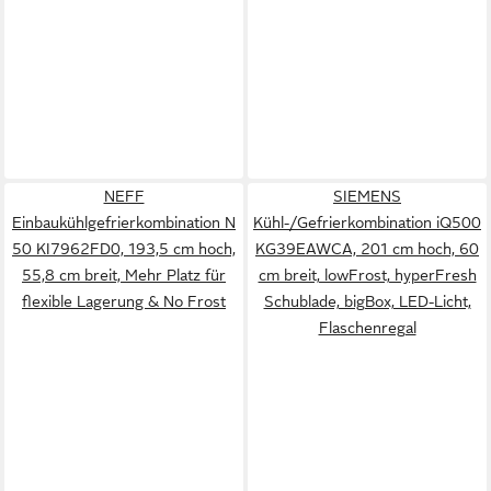
NEFF
SIEMENS
Einbaukühlgefrierkombination N
Kühl-/Gefrierkombination iQ500
50 KI7962FD0, 193,5 cm hoch,
KG39EAWCA, 201 cm hoch, 60
55,8 cm breit, Mehr Platz für
cm breit, lowFrost, hyperFresh
flexible Lagerung & No Frost
Schublade, bigBox, LED-Licht,
Flaschenregal