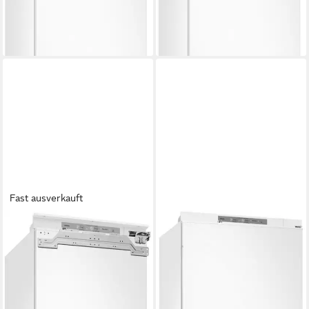
-47%
-43%
lieferbar - in 2-3 Werktagen bei dir
lieferbar - in 2-3 Werktagen bei dir
Fast ausverkauft
SAMSUNG
SAMSUNG
Einbaukühlgefrierkombination
Einbaukühlgefrierkombination
BRB8OF BRB80F30ADFO
BRB6500D
BRB38G705DWW
54 x 193,5 x 55 cm
B/H/T
224 l
Kapazität Kühlen
69 x 193,5 x 55 cm
B/H/T
74 l
Kapazität Frieren
289 l
Kapazität Kühlen