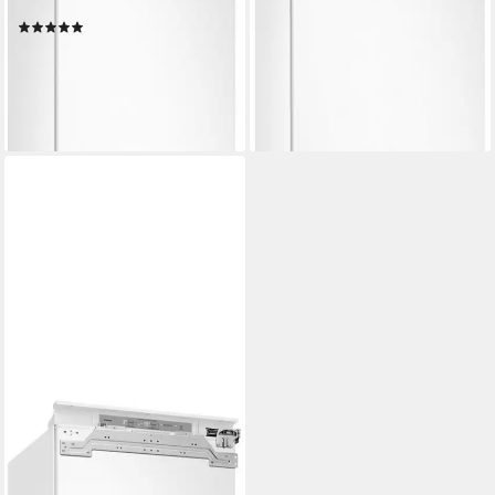
100 l
Kapazität Frieren
Produktdatenblatt
(1)
Produktdatenblatt
999,00 €
UVP
1.899,00 €
1.199,00 €
UVP
2.349,00 €
29,00 €
mtl. in 48 Raten
34,81 €
mtl. in 48 Raten
-47%
-49%
lieferbar - in 2-3 Werktagen bei dir
lieferbar - in 2-3 Werktagen bei dir
SAMSUNG
Einbaukühlgefrierkombination
BRB8OF BRB80F26BDFO