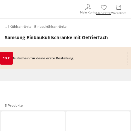
Mein Konto
Merkzettel
Warenkorb
…
Kühlschränke
Einbaukühlschränke
Samsung Einbaukühlschränke mit Gefrierfach
10 €
Gutschein für deine erste Bestellung
5 Produkte