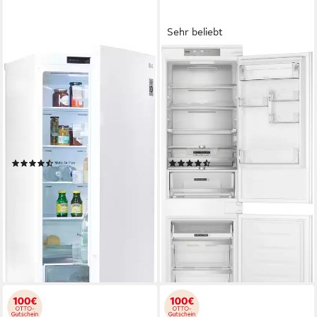
Sehr beliebt
LG
BAUKNECHT
Kühl-/Gefrierkombination
Einbaukühlgefrierkombination
Serie 6 GBP62SWNAC
KGITN 18F4 M
59,5 x 203 x 67,5 cm
B/H/T
55,7 x 177 x 54,5 cm
B/H/T
277 l
Kapazität Kühlen
182 l
Kapazität Kühlen
107 l
Kapazität Frieren
68 l
Kapazität Frieren
Produktdatenblatt
Produktdatenblatt
(152)
(52)
979,00 €
949,00 €
UVP
1.699,00 €
UVP
2.529,00 €
28,42 €
mtl. in 48 Raten
27,55 €
mtl. in 48 Raten
-42%
-62%
lieferbar - in 2-3 Werktagen bei dir
lieferbar - in 2-3 Werktagen bei dir