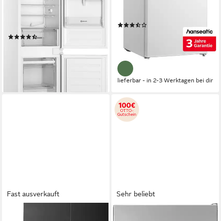
55,7 x 177 x 54,5 cm
B/H/T
16 l
Kapazität Frieren
189 l
Kapazität Kühlen
79 l
Kapazität Frieren
Produktdatenblatt
(26)
Produktdatenblatt
249,99 €
UVP
329,00 €
(10)
22,83 €
mtl. in 12 Raten
549,00 €
UVP
1.109,00 €
-24%
15,94 €
mtl. in 48 Raten
-50%
lieferbar - in 2-3 Werktagen bei dir
lieferbar - in 2-3 Werktagen bei dir
Fast ausverkauft
Sehr beliebt
BOSCH
SIEMENS