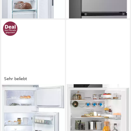
lieferbar - in 4-5 Werktagen bei dir
lieferbar - in 2-3 Werktagen bei dir
Sehr beliebt
BAUKNECHT
SIEMENS
Einbaukühlgefrierkombination
Einbaukühlgefrierkombination
KDI 12S2
iQ300 KI86VVSE0
54 x 122 x 54,5 cm
B/H/T
54,1 x 177,2 x 54,8 cm
B/H/T
133 l
Kapazität Kühlen
183 l
Kapazität Kühlen
40 l
Kapazität Frieren
84 l
Kapazität Frieren
Produktdatenblatt
Produktdatenblatt