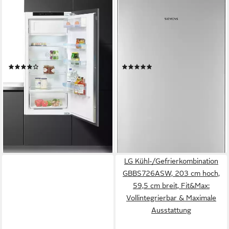
Einbaukühlschrank Serie 4
Kühl-/Gefrierkombination
KIL42VFE0
iQ300 KG39N2LAF
54,1 x 122,1 x 54,8 cm
B/H/T
60 x 203 x 66,5 cm
B/H/T
172 l
Kapazität Kühlen
260 l
Kapazität Kühlen
15 l
Kapazität Frieren
103 l
Kapazität Frieren
Produktdatenblatt
Produktdatenblatt
(5)
(207)
629,00 €
899,00 €
UVP
1.136,00 €
UVP
2.119,00 €
18,26 €
mtl. in 48 Raten
26,10 €
mtl. in 48 Raten
-45%
-58%
lieferbar - in 4-5 Werktagen bei dir
lieferbar - in 2-3 Werktagen bei dir
LG Kühl-/Gefrierkombination
GBBS726ASW, 203 cm hoch,
59,5 cm breit, Fit&Max:
Vollintegrierbar & Maximale
Ausstattung