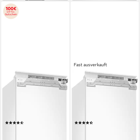
Fast ausverkauft
SAMSUNG
SAMSUNG
Einbaukühlgefrierkombination
Einbaukühlgefrierkombination
BRB8OF BRB80F26ACFO
BRB6000 BRB70F26DEF0
54 x 177,5 x 55 cm
B/H/T
54 x 177,5 x 55 cm
B/H/T
190 l
Kapazität Kühlen
193 l
Kapazität Kühlen
74 l
Kapazität Frieren
74 l
Kapazität Frieren
Produktdatenblatt
Produktdatenblatt
(5)
(3)
999,00 €
799,00 €
UVP
1.899,00 €
UVP
1.399,00 €
29,00 €
mtl. in 48 Raten
23,20 €
mtl. in 48 Raten