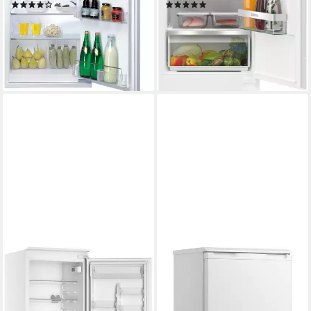
(77)
(2)
379,00 €
819,00 €
UVP
1.349,00 €
UVP
1.859,00 €
23,78 €
mtl. in 48 Raten
nur diesen Monat
18,82 €
mtl. in 24 Raten
-56%
-72%
lieferbar - in 4-5 Werktagen bei dir
lieferbar - in 2-3 Werktagen bei dir
BAUKNECHT
HANSEATIC
Einbaukühlgefrierkombination
Kühlschrank HKS8555GCW
BKGIL 178S12
55,3 x 84,5 x 57,4 cm
B/H/T
97 l
Kapazität Kühlen