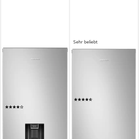
Sehr beliebt
SAMSUNG
SAMSUNG
Kühl-/Gefrierkombination
Kühl-/Gefrierkombination
7300 Serie
7300 Serie RB38C600DSA
RB38C634DSA/EF
59,5 x 203 x 65,8 cm
B/H/T
276 l
Kapazität Kühlen
59,5 x 203 x 65,8 cm
B/H/T
114 l
Kapazität Frieren
272 l
Kapazität Kühlen
114 l
Kapazität Frieren
Produktdatenblatt
(54)
Produktdatenblatt
549,00 €
UVP
899,00 €
(10)
15,94 €
mtl. in 48 Raten
599,00 €
UVP
999,00 €
-39%
17,39 €
mtl. in 48 Raten
lieferbar in 3 Wochen
-40%
lieferbar - in 2-3 Werktagen bei dir