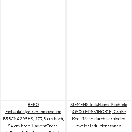
BEKO
SIEMENS Induktions-Kochfeld
Einbaukühlgefrierkombination
iQ500 ED651HQB1E, Große
B5BCNA295HS, 177,5 cm hoch,
Kochfläche durch verbinden
54 cm breit, HarvestFresh,
zweier Induktionszonen