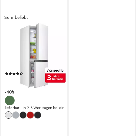
Sehr beliebt
HANSEATIC
Kühl-/Gefrierkombination
HKGK14349CW
49,5 x 143 x 56,2 cm
B/H/T
122 l
Kapazität Kühlen
53 l
Kapazität Frieren
Produktdatenblatt
(1140)
329,99 €
UVP
549,00 €
16,39 €
mtl. in 24 Raten
-40%
lieferbar - in 2-3 Werktagen bei dir