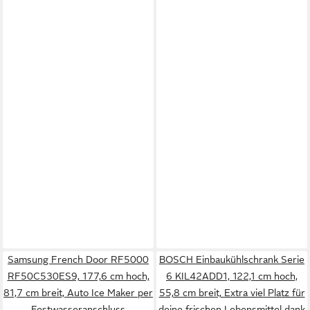
Samsung French Door RF5000
BOSCH Einbaukühlschrank Serie
RF50C530ES9, 177,6 cm hoch,
6 KIL42ADD1, 122,1 cm hoch,
81,7 cm breit, Auto Ice Maker per
55,8 cm breit, Extra viel Platz für
Festwasseranschluss
deine frischen Lebensmittel dank