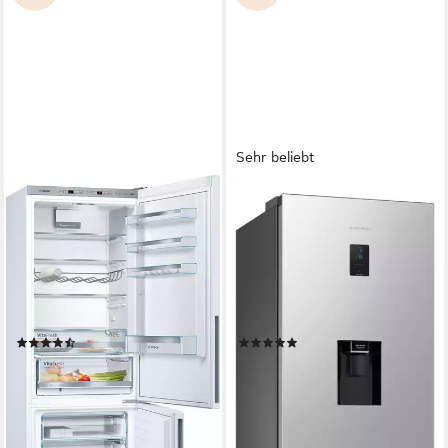
Sehr beliebt
BOSCH
SAMSUNG
Kühl-/Gefrierkombination
Kühl-/Gefrierkombination
Serie 6 KGE49AWCA
7300 Serie RL34C652CSA
70 x 201 x 65 cm
B/H/T
59,5 x 185,3 x 65,8 cm
B/H/T
302 l
Kapazität Kühlen
227 l
Kapazität Kühlen
117 l
Kapazität Frieren
114 l
Kapazität Frieren
Produktdatenblatt
Produktdatenblatt
(99)
(929)
769,00 €
649,00 €
UVP
1.279,00 €
UVP
1.099,00 €
22,33 €
mtl. in 48 Raten
18,84 €
mtl. in 48 Raten
-40%
-41%