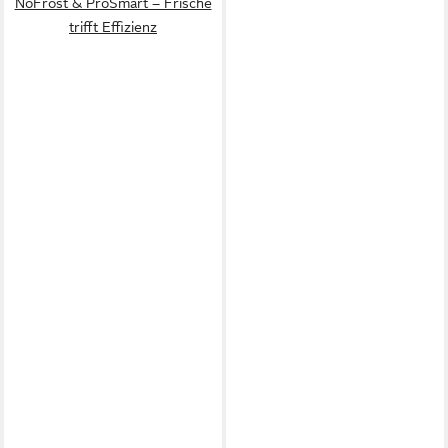
NoFrost & ProSmart – Frische
trifft Effizienz