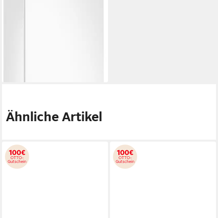
54 x 177,5 x 55 cm
B/H/T
190 l
Kapazität Kühlen
74 l
Kapazität Frieren
Produktdatenblatt
1.029,00 €
UVP
1.749,00 €
29,87 €
mtl. in 48 Raten
-41%
lieferbar - in 2-3 Werktagen bei dir
Ähnliche Artikel