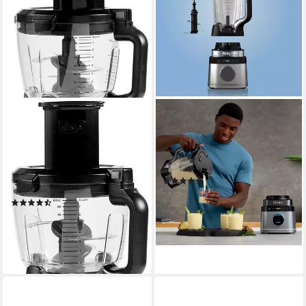
NINJA
NINJA
Kompakt-Küchenmaschine 3-
Standmixer Detect Power
in-1 mit Auto-iQ BN800EU
Mixer Pro TB201EU
1200 W
Leistung
1200 W
Leistung
2,1 l
Kapazität
(18)
5
Leistungsstufen
ab 139,90 €
UVP
149,99 €
(155)
12,78 €
mtl. in 12 Raten
ab 172,99 €
UVP
199,99 €
-7%
15,80 €
mtl. in 12 Raten
lieferbar - in 1-2 Werktagen bei dir
-14%
lieferbar - in 3-4 Werktagen bei dir