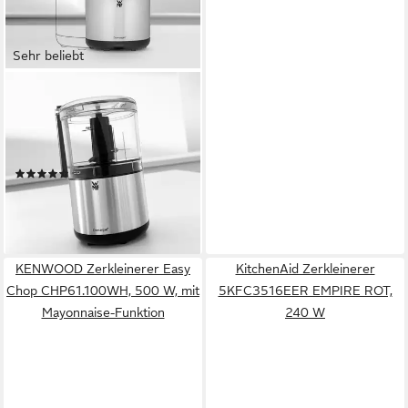
Sehr beliebt
WMF
Zerkleinerer KÜCHENminis®
65 W
Leistung
elektrisch
Betriebsart
(719)
37,41 €
UVP
54,99 €
-32%
lieferbar - in 1-2 Werktagen bei dir
KENWOOD Zerkleinerer Easy
KitchenAid Zerkleinerer
Chop CHP61.100WH, 500 W, mit
5KFC3516EER EMPIRE ROT,
Mayonnaise-Funktion
240 W