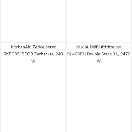
KitchenAid Zerkleinerer
NINJA Heißluftfritteuse
5KFC3515EOB Zerhacker, 240
SL400EU Double Stack XL, 2470
W
W