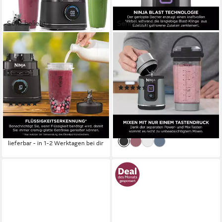
Sehr beliebt
Sehr beliebt
NINJA
NINJA
Standmixer Detect Power
Standmixer BC151EUBK
Mixer Pro für Einzelportionen
0,53 l
Kapazität
Akku
Betriebsart
TB301EU
(110)
1200 W
Leistung
ab 45,90 €
UVP
59,99 €
(37)
nur diesen Monat
209,00 €
UVP
219,99 €
-23%
19,09 €
mtl. in 12 Raten
lieferbar - in 1-2 Werktagen bei dir
-5%
lieferbar - in 1-2 Werktagen bei dir