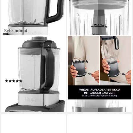
Sehr beliebt
NINJA
NINJA
Standmixer HB150EU
Standmixer Blast Max - Grau
Suppenkocher
BC251EUGY
(5)
1000 W
Leistung
ab 92,51 €
1,7 l
Kapazität
lieferbar - in 1-2 Werktagen bei dir
manuell
Betriebsart
(33)
ab 149,90 €
UVP
169,99 €
13,69 €
mtl. in 12 Raten
-12%
lieferbar - in 1-2 Werktagen bei dir