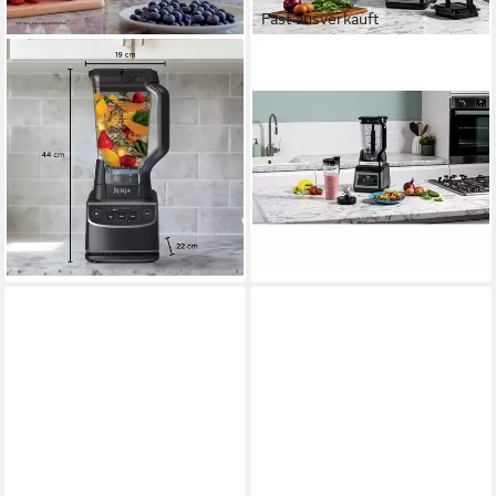
Fast ausverkauft
NINJA
NINJA
Standmixer UltraCrush, 3
Standmixer Ninja BN750EU
Geschwindigkeitsstufen,
Standmixer 1200 W Schwarz,
Schwarz - BP201EU
Grau (matt)
159,00 €
UVP
189,90 €
1200.00 W
Leistung
14,52 €
mtl. in 12 Raten
2.10 l
Kapazität
-16%
142,18 €
lieferbar - in 3-4 Werktagen bei dir
12,99 €
mtl. in 12 Raten
lieferbar - in 3-4 Werktagen bei dir