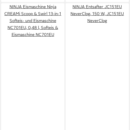
NINJA Eismaschine Ninja
NINJA Entsafter JC151EU
CREAMi Scoop & Swirl 13-in-1
NeverClog, 150 W, JC151EU
Softeis- und Eismaschine
NeverClog
NC701EU, 0,48 l, Softeis &
Eismaschine NC701EU