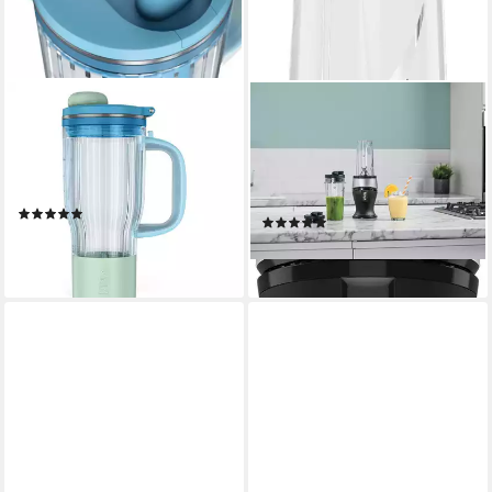
NINJA
NINJA
Standmixer BlendBoss
Smoothie-Maker QB3001EUS
DB351EUBL
700 W
Leistung
0,4 l
Kapazität
1100 W
Leistung
elektrisch
Betriebsart
(4)
(81)
194,44 €
ab 73,36 €
17,76 €
mtl. in 12 Raten
lieferbar - in 2-3 Werktagen bei dir
lieferbar - in 6-7 Werktagen bei dir