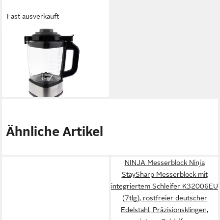
Fast ausverkauft
NINJA
Standmixer 1.7l Glas-
Mixerkrug Glasbehälter
139,99 €
12,79 €
mtl. in 12 Raten
lieferbar - in 3-4 Werktagen bei dir
Ähnliche Artikel
NINJA Messerblock Ninja
StaySharp Messerblock mit
integriertem Schleifer K32006EU
(7tlg), rostfreier deutscher
Edelstahl, Präzisionsklingen,