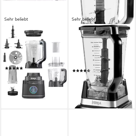
Sehr beliebt
Sehr beliebt
NINJA
NINJA
Standmixer Detect Power
Standmixer mit Auto-iQ
Mixer & Processor Pro
BN750EU
TB401EU
1200 W
Leistung
2,1 l
Kapazität
1200 W
Leistung
manuell
Betriebsart
(48)
(59)
ab 239,00 €
UVP
249,99 €
ab 119,90 €
UVP
149,99 €
21,83 €
mtl. in 12 Raten
nur diesen Monat
-4%
10,95 €
mtl. in 12 Raten
lieferbar - in 1-2 Werktagen bei dir
-20%
lieferbar - in 1-2 Werktagen bei dir