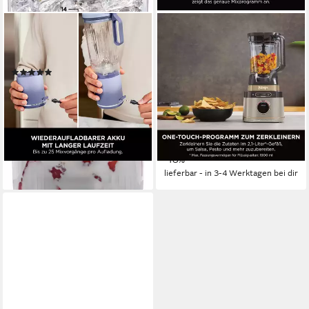
NINJA
NINJA
Standmixer Blast Max -
Standmixer Ninja 3-in-1
Lavendel BC251EULD
Detect Power Blender
(14)
Processor Pro GOLD,
ab 105,94 €
TB401EUSTGD
9,68 €
mtl. in 12 Raten
lieferbar - in 3-4 Werktagen bei dir
1200 W
Leistung
369,99 €
449,99 €
18,38 €
mtl. in 24 Raten
-18%
lieferbar - in 3-4 Werktagen bei dir