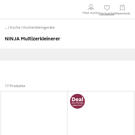
Mein Konto
Merkzettel
Warenkorb
…
Küche
Küchenkleingeräte
NINJA Multizerkleinerer
17 Produkte