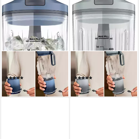
NINJA
NINJA
Standmixer Blast Max - Blau
Standmixer Blast Max - Silber
BC251EUNV
BC251EUSL
(5)
(2)
99,90 €
ab 94,46 €
lieferbar - in 1-2 Werktagen bei dir
lieferbar - in 1-2 Werktagen bei dir