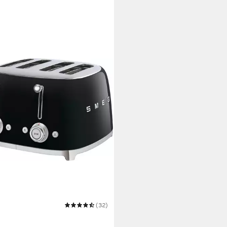
(32)
ter TSF03BLEU
00 €