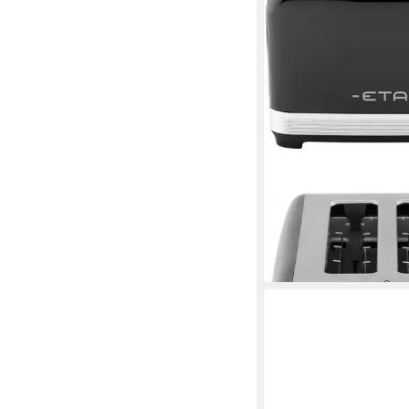
ETA
Toaster STORIO ETA
39,43 €
in 3-4 Werktagen bei dir