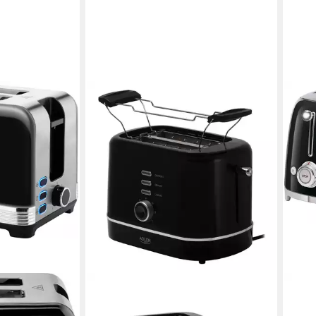
SMEG
Toas
199,