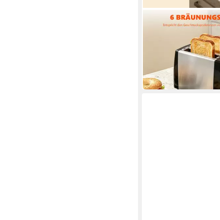
OZAVO
Toaster 2-Scheiben-To
Stufen und Stoppfunk
16,99 €
UVP
49,99 €
-66%
in 3-4 Werktagen bei dir