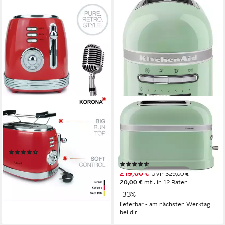
KORONA
KITCHENAID
Toaster Retro
Toaster 5KMT2204EPT
Doppelschlitztoaster 21668,
Pistazie, 2 kurze Schlitze, für
für 2 Scheiben, 850 W
2 Scheiben, 1250 W, mit
(14)
Sandwichzange
22,22 €
(3)
lieferbar - in 2-3 Werktagen bei dir
219,00 €
UVP
329,00 €
20,00 €
mtl. in 12 Raten
-33%
lieferbar - am nächsten Werktag
bei dir