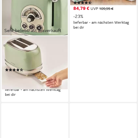
(54)
84,79 €
UVP
109,95 €
-23%
lieferbar - am nächsten Werktag
bei dir
Sehr beliebt
Fast ausverkauft
ARIETE
Toaster Vintage, 2 kurze
Schlitze, für 2 Scheiben, 810
W
(70)
ab 50,08 €
UVP
79,95 €
-37%
lieferbar - am nächsten Werktag
bei dir