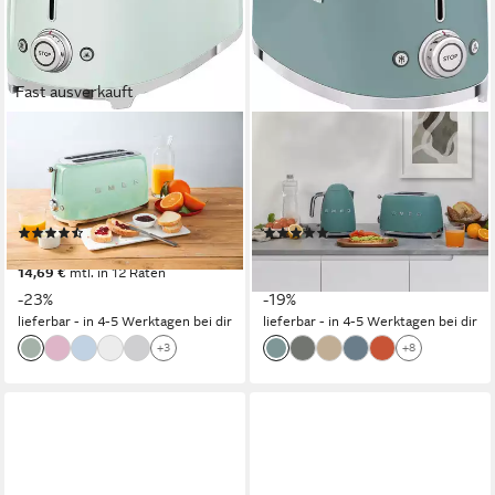
Fast ausverkauft
SMEG
SMEG
Toaster TSF02PGEU, 2 lange
Toaster TSF01EGMEU, 2
Schlitze, für 2 Scheiben, 1500
Schlitze, für 2 Scheiben, 950
W
W
(71)
(269)
ab 160,85 €
ab 168,97 €
UVP
209,00 €
UVP
209,00 €
14,69 €
mtl. in 12 Raten
15,43 €
mtl. in 12 Raten
-23%
-19%
lieferbar - in 4-5 Werktagen bei dir
lieferbar - in 4-5 Werktagen bei dir
+3
+8