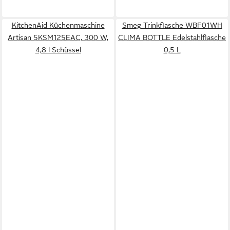
KitchenAid Küchenmaschine
Smeg Trinkflasche WBF01WH
Artisan 5KSM125EAC, 300 W,
CLIMA BOTTLE Edelstahlflasche
4,8 l Schüssel
0,5 L