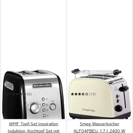
KITCHENAID
RUSSELL HOBBS
Toaster 5KMT221EOB Onyx
Toaster Colours Plus 26551-
Black
56
(128)
(19)
119,00 €
75,44 €
UVP
149,00 €
leider ausverkauft
-20%
in 1-2 Werktagen bei dir
WMF Topf-Set Inspiration
Smeg Wasserkocher
Induktion, Kochtopf Set mit
KLF04PBEU, 1,7 l, 2400 W