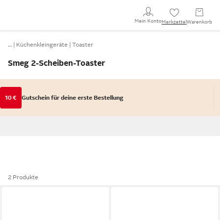
Mein Konto
Merkzettel
Warenkorb
…
Küchenkleingeräte
Toaster
Smeg 2-Scheiben-Toaster
10 €
Gutschein für deine erste Bestellung
2 Produkte