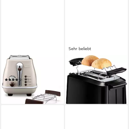
Sehr beliebt
DE'LONGHI
TEFAL
Toaster Incona Vintage
Toaster TT1408 Uno
»CTOV 2103.BG«
(40)
31,03 €
UVP
39,99 €
(71)
93,64 €
UVP
115,00 €
-22%
-19%
in 1-2 Werktagen bei dir
lieferbar in 3 Wochen