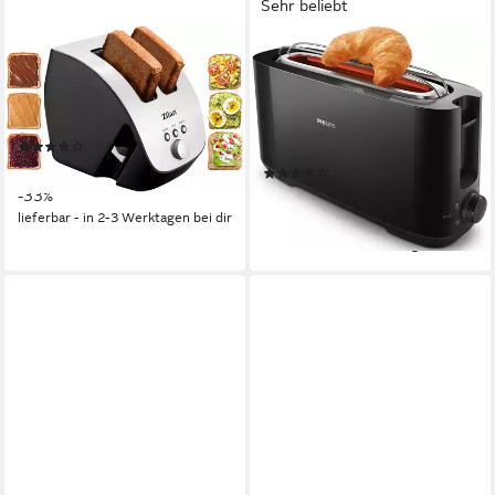
Sehr beliebt
ZILAN
PHILIPS
Toaster ZLN-2690, 2 große
Toaster HD2590/90, 1 langer
Schlitze, für 2 Scheiben, 1000
Schlitz, für 2 Scheiben, 950
W, Edelstahl Gehäuse
W, mit Aufwärm- und
(50)
Auftaufunktion
39,90 €
UVP
59,90 €
(149)
ab 36,04 €
-33%
UVP
49,99 €
lieferbar - in 2-3 Werktagen bei dir
-28%
lieferbar - in 1-2 Werktagen bei dir