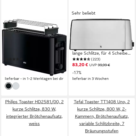
Sehr beliebt
BRAUN
WMF
Toaster PurEase HT 3110 BK
Toaster Bueno Pro, Doppel-
- 1 Langschlitz, 7 Stufen,
Langschlitz-Toaster, XXL
Auftau- Aufwärmfunktion, 1
Toast, Brötchenaufsatz, 2
langer Schlitz, für 2 Scheiben,
lange Schlitze, für 4 Scheiben,
(80)
(223)
1000 W, 1.000 W, Kunststoff,
1550 W, 6 Bräunungsstufen,
ab 52,25 €
83,20 €
UVP
65,00 €
UVP
99,99 €
Automatische Abschaltung,
Brotzentrierung,
-20%
-17%
Brötchenaufsatz
Krümelschublade, Cromargan
lieferbar - in 1-2 Werktagen bei dir
lieferbar in 3 Wochen
Gehäuse
Philips Toaster HD2581/00, 2
Tefal Toaster TT1408 Uno, 2
kurze Schlitze, 830 W,
kurze Schlitze, 800 W, 2-
integrierter Brötchenaufsatz,
Kammern, Brötchenaufsatz,
weiss
variable Schlitzbreite, 7
Bräunungsstufen