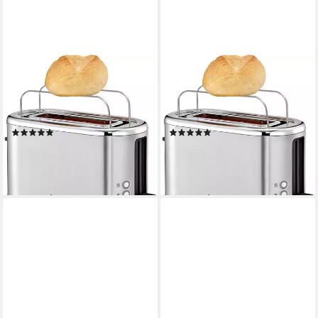
WMF
WMF
Toaster KÜCHENminis®, 1
Toaster KÜCHENminis®, 1
langer Schlitz, für 1 Scheibe,
langer Schlitz, für 1 Scheibe,
600 W
600 W
(208)
(208)
63,51 €
63,51 €
UVP
94,99 €
UVP
94,99 €
-33%
-33%
lieferbar - in 1-2 Werktagen bei dir
lieferbar - in 1-2 Werktagen bei dir