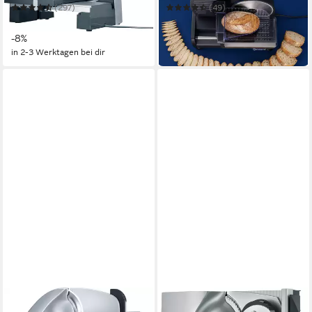
Wellenschliff und
(297)
(49)
119,10 €
79,90 €
UVP
129,99 €
UVP
114,90 €
-8%
-30%
in 2-3 Werktagen bei dir
in 3-4 Werktagen bei dir