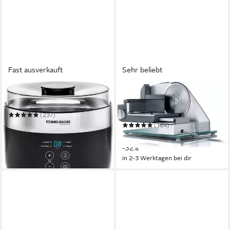
Fast ausverkauft
Sehr beliebt
ROMMELSBACHER
GRAEF
Joghurtbereiter JG 80
Allesschneider Classic C 22
Twin
(237)
112,36 €
(164)
in 6-7 Werktagen bei dir
211,54 €
UVP
309,99 €
-32%
in 2-3 Werktagen bei dir