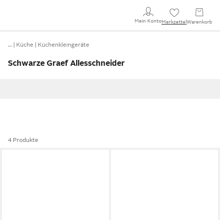
Mein Konto
Merkzettel
Warenkorb
…
Küche
Küchenkleingeräte
Schwarze Graef Allesschneider
4 Produkte