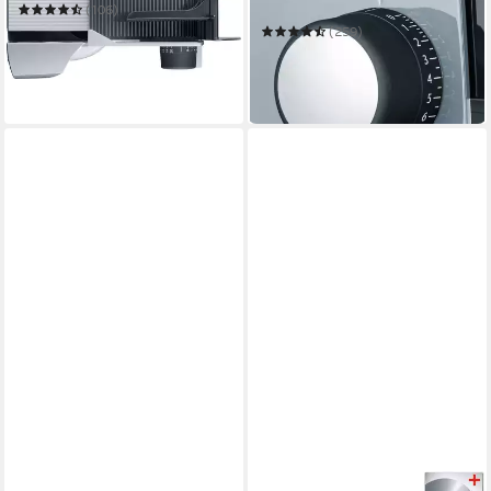
S12120OT TWIN
(106)
ab 116,94 €
(259)
leider ausverkauft
186,46 €
UVP
219,99 €
-15%
in 2-3 Werktagen bei dir