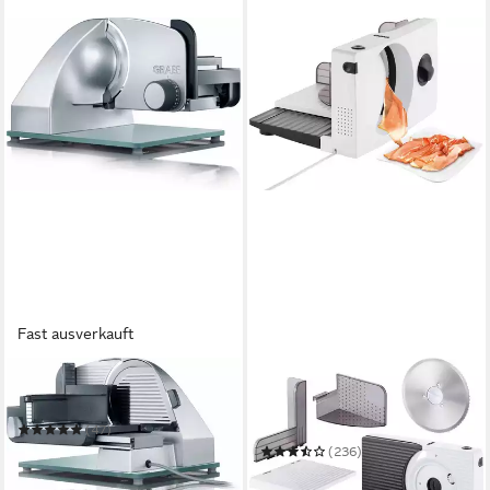
Fast ausverkauft
GRAEF
UNOLD
Allesschneider Master M 23
Allesschneider Curve White
78860
(47)
281,57 €
UVP
369,99 €
(236)
72,99 €
-24%