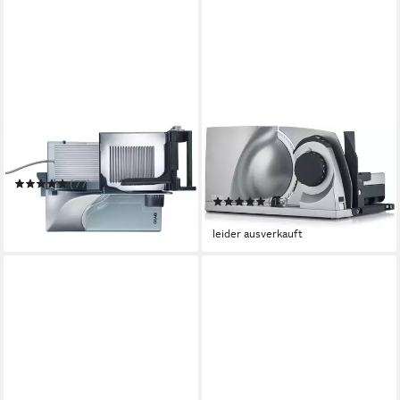
GRAEF
GRAEF
Allesschneider Master M 90
Allesschneider Mytiny
MT1000EU, silber
(77)
ab 338,00 €
(15)
leider ausverkauft
ab 294,99 €
leider ausverkauft