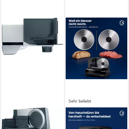
Sehr beliebt
GRAEF
SOMMERTAL
Allesschneider G52 TWIN,
Allesschneider AS190 DUAL
grau
200 W Edelstahlmesser mit