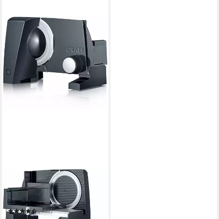
GRAEF
Allesschneider SLICED
KITCHEN SKS S10002
(182)