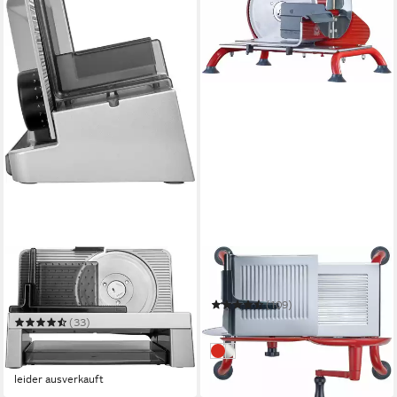
RITTER
GRAEF
Allesschneider E 16 Duo-Plus
Allesschneider Manuale H 93
silberfarben
(109)
270,53 €
(33)
leider ausverkauft
ab 109,00 €
UVP
149,00 €
Rot
Silber
-27%
leider ausverkauft