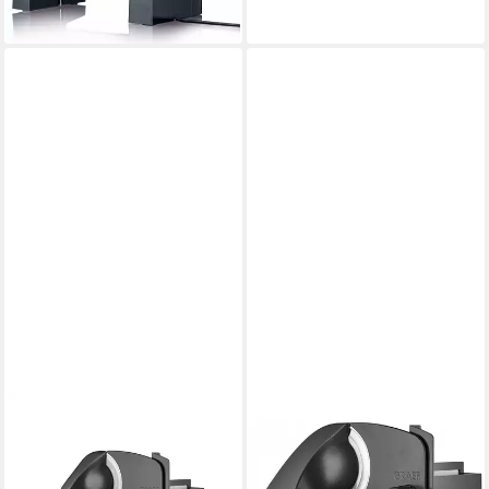
ab 139,70 €
in 2-3 Werktagen bei dir