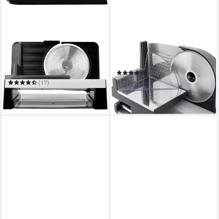
RITTER
HYUNDAI
Allesschneider E 16 Duo-Plus
Allesschneider HYUFS801
schwarz
(20)
60,75 €
UVP
69,99 €
(17)
ab 109,00 €
-13%
leider ausverkauft
in 3-4 Werktagen bei dir