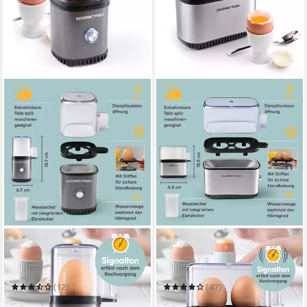
GOURMETMAXX
GOURMETMAXX
Eierkocher für 1 Ei 70W
Eierkocher kompakt für 2
anthrazit
Eier
(12)
(47)
22,79 €
ab 19,99 €
UVP
29,99 €
UVP
29,99 €