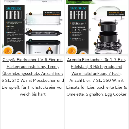
ARENDO
ARENDO
Eierkocher 3-fach, Edelstahl,
Eierkocher für 1–7 Eier,
frei wählbarer Härtegrad, Ein
Edelstahl, 3 Härtegrade, mit
/ Aus-Schalter
Warmhaltefunktion, 7-Fach
(157)
(2)
26,95 €
27,95 €
UVP
39,99 €
UVP
69,99 €
-33%
-60%
in 2-3 Werktagen bei dir
in 2-3 Werktagen bei dir
CkeyiN Eierkocher für 6 Eier mit
Arendo Eierkocher für 1–7 Eier,
Härtegradeinstellung, Timer,
Edelstahl, 3 Härtegrade, mit
Überhitzungsschutz, Anzahl Eier:
Warmhaltefunktion, 7-Fach,
6 St., 210 W, mit Messbecher und
Anzahl Eier: 7 St., 350 W, mit
Eierspieß, für Frühstückseier von
Einsatz für Eier, pochierte Eier &
weich bis hart
Omelette, Signalton, Egg Cooker