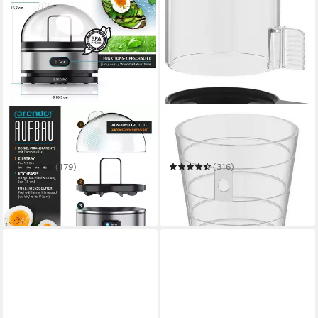
ARENDO
WMF
Eierkocher 7-fach, Edelstahl,
Eierkocher KÜCHENminis®
mit Warmhaltefunktion, frei
My Egg
wählbarer Härtegrad
(179)
(316)
16,89 €
25,77 €
UVP
69,99 €
UVP
34,99 €
-76%
-26%
in 2-3 Werktagen bei dir
in 1-2 Werktagen bei dir