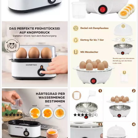
GOURMETMAXX
OZAVO
Eierkocher für 3 Eier 210W
Eierkocher für 1–7 Eier,
weiß
350W mit Messbecher &
Härtegrad-Einstellung
(20)
(4)
17,68 €
13,99 €
UVP
49,99 €
UVP
29,99 €
-65%
-53%
in 2-3 Werktagen bei dir
in 4-5 Werktagen bei dir