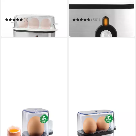
NEDIS
UNOLD
Eierkocher KAEB120EAL
Eierkocher Mini 38610
(1)
(561)
21,99 €
ab 16,49 €
in 2-3 Werktagen bei dir
in 1-2 Werktagen bei dir