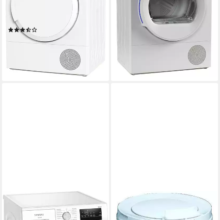
0,85 kWh
Energieverbrauch pro Trocknung
1,09 kWh
Energieverbrauch pro Trocknung
65 dB(A)
Betriebsgeräusch
64 dB(A)
Betriebsgeräusch
Produktdatenblatt
Produktdatenblatt
(6)
346,99 €
UVP
829,00 €
411,99 €
UVP
899,00 €
17,23 €
mtl. in 24 Raten
14,78 €
mtl. in 36 Raten
-58%
-54%
lieferbar - in 2-3 Werktagen bei dir
lieferbar - in 2-3 Werktagen bei dir
SIEMENS
THOMAS
Wärmepumpentrockner
Wäscheschleuder CENTRI