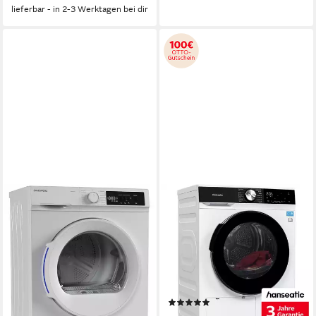
lieferbar - in 2-3 Werktagen bei dir
DAEWOO
HANSEATIC
Wärmepumpentrockner TD-
Wärmepumpentrockner
BR8GP0WE0-DE
HWT9AGT
8 kg
Kapazität Trocknen
9 kg
Kapazität Trocknen
1,44 kWh
Energieverbrauch pro Trocknung
0,79 kWh
Energieverbrauch pro Trocknung
64 dB(A)
Betriebsgeräusch
60 dB(A)
Betriebsgeräusch
Produktdatenblatt
Produktdatenblatt
(10)
ab 357,99 €
UVP
849,00 €
599,99 €