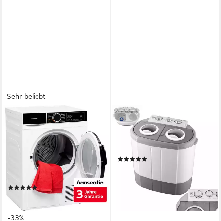
Sehr beliebt
HANSEATIC
STEINBORG
Wärmepumpentrockner
Wäscheschleuder SB-4005, 3
HWT8DGT
kg, Waschen und Schleudern
in separaten Kammern
8 kg
Kapazität Trocknen
(1)
1,19 kWh
Energieverbrauch pro Trocknung
65 dB(A)
Betriebsgeräusch
119,90 €
UVP
149,90 €
10,95 €
mtl. in 12 Raten
Produktdatenblatt
(120)
-20%
349,99 €
UVP
519,00 €
lieferbar - in 2-3 Werktagen bei dir
17,38 €
mtl. in 24 Raten
-33%