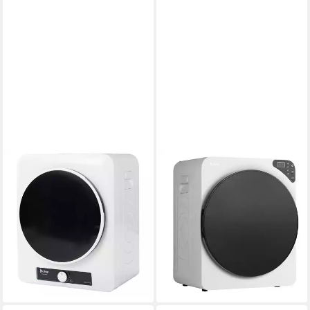
LALAHO
LALAHO
Ablufttrockner GDZ40-
Ablufttrockner GDZ40-428E
Produktdatenblatt
520SX
179,90 €
UVP
259,90 €
Produktdatenblatt
16,43 €
mtl. in 12 Raten
149,90 €
UVP
214,90 €
-31%
13,69 €
mtl. in 12 Raten
-30%
lieferbar - in 4-5 Werktagen bei dir
lieferbar - in 4-5 Werktagen bei dir