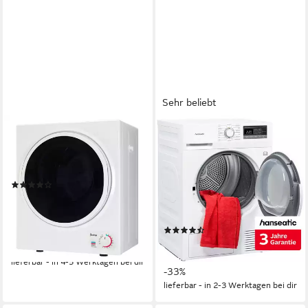
Sehr beliebt
LALAHO
HANSEATIC
Ablufttrockner GYJ25-78, 2,5
Wärmepumpentrockner
kg, 1,6 Kubikfuß
HWT8EGT
Produktdatenblatt
8 kg
Kapazität Trocknen
(1)
1,42 kWh
Energieverbrauch pro Trocknung
179,99 €
UVP
245,99 €
66 dB(A)
Betriebsgeräusch
16,44 €
mtl. in 12 Raten
Produktdatenblatt
-27%
(288)
299,99 €
UVP
449,00 €
14,90 €
mtl. in 24 Raten
lieferbar - in 4-5 Werktagen bei dir
-33%
lieferbar - in 2-3 Werktagen bei dir