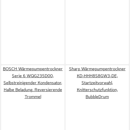
BOSCH Wärmepumpentrockner
Sharp Wärmepumpentrockner
Serie 6 WQG235D00,
KD-HHH8S8GW3-DE,
Selbstreinigender Kondensator,
Startzeitvorwahl,
Halbe Beladung, Reversierende
Knitterschutzfunktion,
Trommel
BubbleDrum