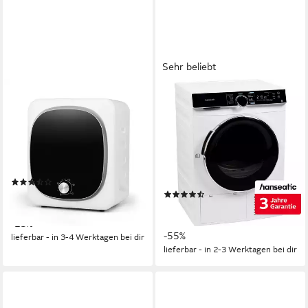
Sehr beliebt
COSTWAY
HANSEATIC
Ablufttrockner
Wärmepumpentrockner
FP10756DE/GDZ40-168E,
HWTK8A3GT
800W, PTC-Keramikheizung,
8 kg
Kapazität Trocknen
0,96 kWh
Energieverbrauch pro Trocknung
mit 5 Programme
66 dB(A)
Betriebsgeräusch
Produktdatenblatt
(2)
Produktdatenblatt
234,99 €
(399)
UVP
305,99 €
377,00 €
21,46 €
mtl. in 12 Raten
UVP
829,00 €
18,73 €
mtl. in 24 Raten
-23%
-55%
lieferbar - in 3-4 Werktagen bei dir
lieferbar - in 2-3 Werktagen bei dir