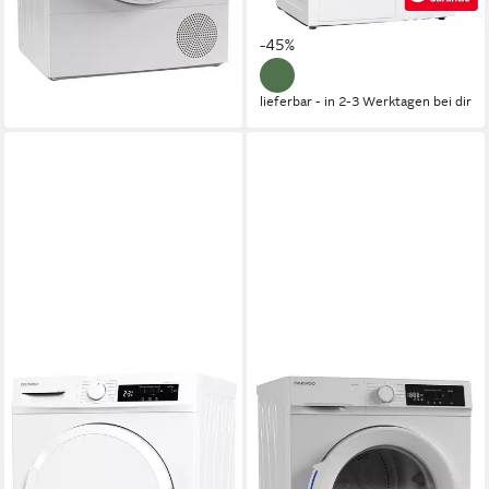
UVP
1.099,00 €
17,78 €
mtl. in 24 Raten
17,42 €
mtl. in 48 Raten
-58%
-45%
lieferbar - in 2-3 Werktagen bei dir
lieferbar - in 2-3 Werktagen bei dir
DAEWOO
DAEWOO
Wärmepumpentrockner
Wärmepumpentrockner TD-
T7HT1WA3DE
BR7GP0WD0-DE
7 kg
Kapazität Trocknen
7 kg
Kapazität Trocknen