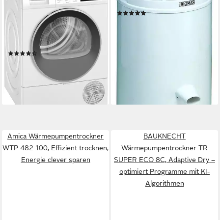
iQ300 WT45HV0EM
772 SEK, 2800 U/min, 3 kg
(29)
8 kg
Kapazität Trocknen
210,16 €
UVP
229,95 €
1,19 kWh
Energieverbrauch pro Trocknung
19,19 €
mtl. in 12 Raten
62 dB(A)
Betriebsgeräusch
-9%
Produktdatenblatt
lieferbar - in 1-2 Werktagen bei dir
(11)
529,00 €
UVP
1.119,00 €
15,36 €
mtl. in 48 Raten
-53%
lieferbar - in 2-3 Werktagen bei dir
Amica Wärmepumpentrockner
BAUKNECHT
WTP 482 100, Effizient trocknen,
Wärmepumpentrockner TR
Energie clever sparen
SUPER ECO 8C, Adaptive Dry –
optimiert Programme mit KI-
Algorithmen