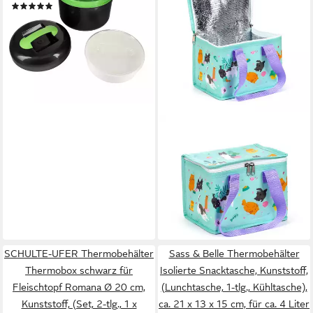
(1)
33,90 €
lieferbar - in 4-5 Werktagen bei dir
PUCKATOR
Thermobehälter Isolierte
Snacktasche, Kunststoff,
(Kühltasche, 1-tlg.,
Lunchtasche), ca. 21 x 14 x 16
14,90 €
cm, für ca. 4,5 Liter
lieferbar - in 2-3 Werktagen bei dir
SCHULTE-UFER Thermobehälter
Sass & Belle Thermobehälter
Thermobox schwarz für
Isolierte Snacktasche, Kunststoff,
Fleischtopf Romana Ø 20 cm,
(Lunchtasche, 1-tlg., Kühltasche),
Kunststoff, (Set, 2-tlg., 1 x
ca. 21 x 13 x 15 cm, für ca. 4 Liter