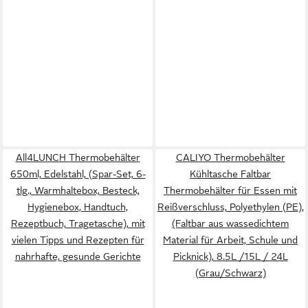
All4LUNCH Thermobehälter
CALIYO Thermobehälter
650ml, Edelstahl, (Spar-Set, 6-
Kühltasche Faltbar
tlg., Warmhaltebox, Besteck,
Thermobehälter für Essen mit
Hygienebox, Handtuch,
Reißverschluss, Polyethylen (PE),
Rezeptbuch, Tragetasche), mit
(Faltbar aus wassedichtem
vielen Tipps und Rezepten für
Material für Arbeit, Schule und
nahrhafte, gesunde Gerichte
Picknick), 8.5L /15L / 24L
(Grau/Schwarz)