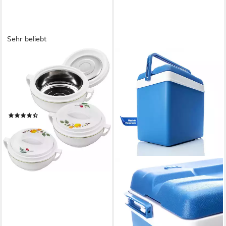
Sehr beliebt
KING
Thermobehälter CITRUS,
Edelstahl, Kunststoff, (Set, 3-
tlg), Innenschüsseln aus
Edelstahl
(128)
25,49 €
UVP
39,99 €
-36%
lieferbar - in 2-3 Werktagen bei dir