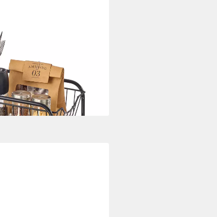
zer, 1-tlg., Küchenregal,
 stapelbar, erweiterbar
i dir