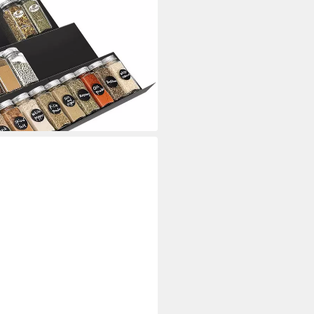
 6 Stk Ausziehbar, Küchen
nungssystem Dosenregal
i dir