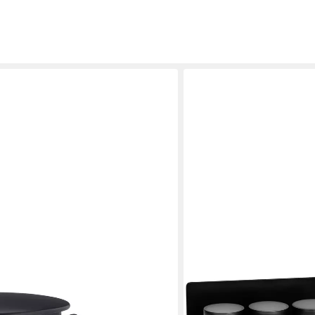
WENKO
russell mit 16 Gläsern
Gewürzregal Modell Ima, 