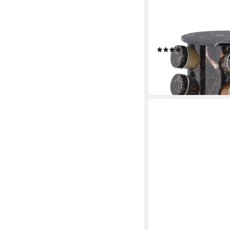
RELAXDAYS
Gewürzregal Gewürzka
(2)
34,99 €
UVP
59,99 €
-42%
lieferbar - in 2-3 Werktag