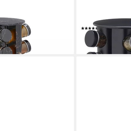
RELAXDAYS
russell in Marmoroptik
Gewürzregal Gewürzkaruss
(6)
26,99 €
UVP
59,99 €
-55%
en bei dir
lieferbar - in 2-3 Werktagen be