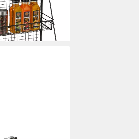
i dir