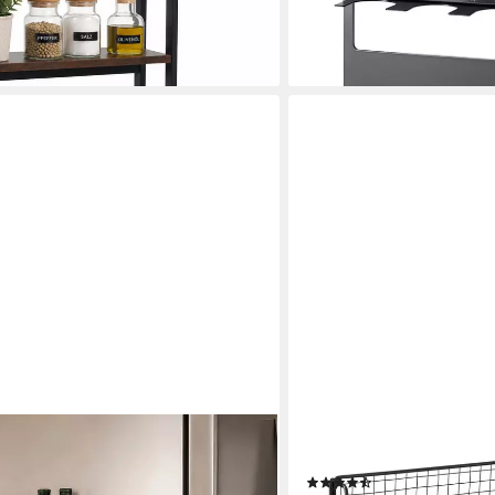
59,99 €
(49,99 €/ 1 kg)
en bei dir
lieferbar - in 2-3 Werktagen be
RELAXDAYS
ches Küchenregal, Wandregal mit
Gewürzregal Metall Schwa
(8)
 4 Haken, 1er Set 1-tlg., 2 Etagen