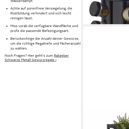
31,99 €
Wasserdampf.
UVP
59,99 €
-47%
Achte auf porenfreie Versiegelung, die
Rostbildung verhindert und sich leicht
lieferbar - in 2-3 Werktag
reinigen lässt.
Miss vorab die verfügbare Wandfläche und
prüfe die passende Befestigungsart.
Berücksichtige die Anzahl deiner Gewürze,
um die richtige Regaltiefe und Fächeranzahl
zu wählen.
Noch Fragen? Hier geht's zum
Ratgeber
Schwarze Metall Gewürzregale ›
RELAXDAYS
Gewürzregal Küchenreg
ab 17,99 €
UVP
39,99 €