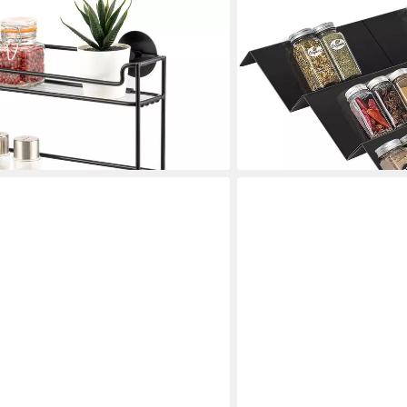
MINICLOSS
egal zur Wandmontage, 3 Ebenen,
Gewürzregal Gewürzregale
Bohren, 1-tlg., zum Kleben und
Organizer, Schublade Ord
28,99 €
59,53 €
-51%
lieferbar - in 7-9 Werktagen be
en bei dir