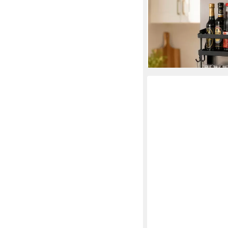
Wand Regal für Küch
Schwarz
21,99 €
UVP
49,99 €
-56%
lieferbar - in 4-5 Werktag