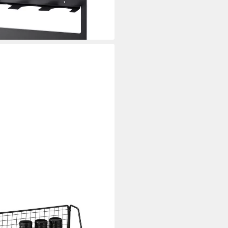
i dir
rz