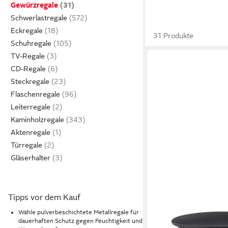
Gewürzregale
Schwerlastregale
Eckregale
31 Produkte
Schuhregale
TV-Regale
CD-Regale
Steckregale
Flaschenregale
Leiterregale
Kaminholzregale
Aktenregale
Türregale
Gläserhalter
Tipps vor dem Kauf
RELAXDAYS
Wähle pulverbeschichtete Metallregale für
Gewürzregal Gewürzka
dauerhaften Schutz gegen Feuchtigkeit und