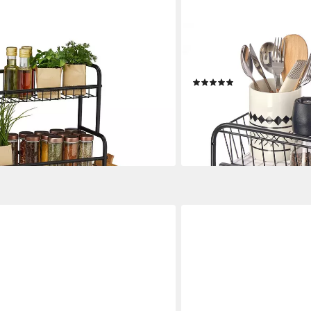
SONGMICS
al für die Arbeitsplatte
Gewürzregal Küchen-Organi
Ordnungssystem, 2 Ebenen,
(4)
18,99 €
UVP
37,14 €
en bei dir
-49%
lieferbar - in 4-5 Werktagen be