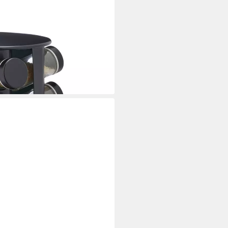
ell mit 12 Gläsern
i dir