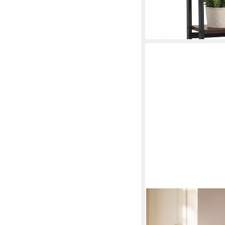
-55%
lieferbar - in 2-3 Werktag
BLINGBIN
Gewürzregal Magnetis
Küchenrollenhalter und