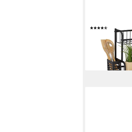
RELAXDAYS
Gewürzregal Küchenreg
(23)
34,99 €
UVP
59,99 €
-42%
lieferbar - in 2-3 Werktag