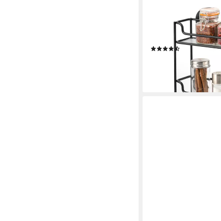
BREMERMANN
Gewürzregal Gewürzr
schwarz, Kleben oder 
Bohren
(19)
32,99 €
UVP
42,99 €
-23%
lieferbar - in 2-3 Werktag