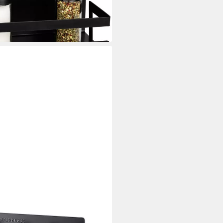
l
i dir
5er Gewürz-Regal, für 15