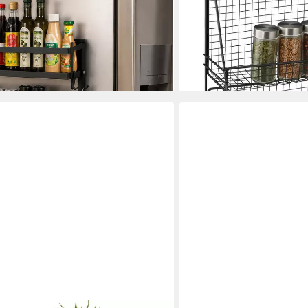
14,99 €
UVP
29,99 €
en/Badezimmer, Ohne Bohren,
-50%
lieferbar - in 2-3 Werktagen be
en bei dir