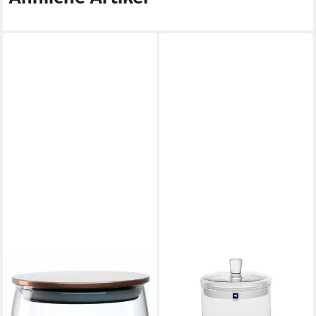
LEONARDO
Dose LEONARDO
Vorratsdose "Top", ca. 17 x 15