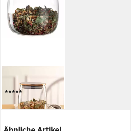
LEONARDO
Teedose Tè per Te, 800 ml,
Materialmix
(2)
ab 14,62 €
lieferbar - in 3-4 Werktagen bei dir
Ähnliche Artikel