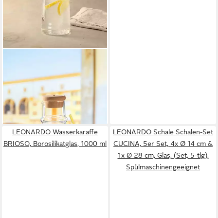
LEONARDO
Karaffe SOLE, 900 ml, mit
Korkstopfen, (1-tlg),
spülmaschinenfest
ab 15,88 €
lieferbar - in 2-3 Werktagen bei dir
LEONARDO Wasserkaraffe
LEONARDO Schale Schalen-Set
BRIOSO, Borosilikatglas, 1000 ml
CUCINA, 5er Set, 4x Ø 14 cm &
1x Ø 28 cm, Glas, (Set, 5-tlg),
Spülmaschinengeeignet