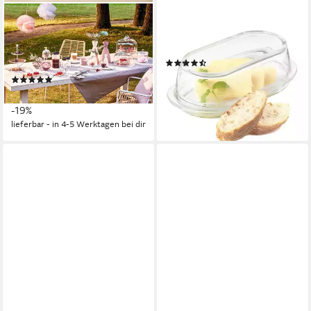
LEONARDO
LEONARDO
Vorratsglas TOP, Glas, Silikon,
Butterdose LEONARDO
(1-tlg), handgefertigt, mit
Butterdose Ciao Glas Oval
(7)
Deckel
ab 22,46 €
(5)
lieferbar - in 2-3 Werktagen bei dir
ab 28,30 €
UVP
34,95 €
-19%
lieferbar - in 4-5 Werktagen bei dir