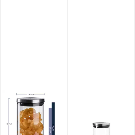
LEONARDO
Vorratsdose Dose Comodo,
Glas, (1-tlg., 1 Dose)
14,50 €
lieferbar - in 3-4 Werktagen bei dir