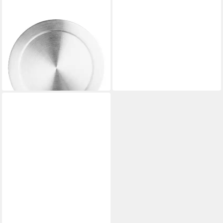
LEONARDO
Vorratsdose, Materialmix,
(Packung, Dose),
Spülmaschinengeeignet
19,69 €
lieferbar - in 2-3 Werktagen bei dir