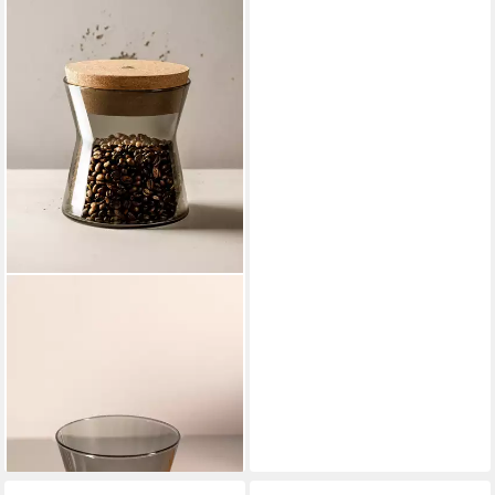
LEONARDO
Vorratsdose FORMA X, mit
Korkdeckel, Borosilikatglas,
Kork, (1-tlg),
spülmaschinenfest
ab 19,27 €
lieferbar - in 4-5 Werktagen bei dir