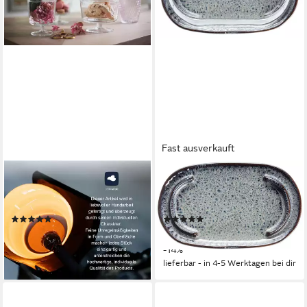
Fast ausverkauft
LEONARDO
LEONARDO
Vorratsglas POESIA, Glas, (1-
Butterdose MATERA, Glas,
tlg), auf Fuß
Keramik, (1-tlg)
(8)
(1)
ab 23,90 €
ab 21,44 €
UVP
26,95 €
UVP
24,95 €
-11%
-14%
lieferbar - in 4-5 Werktagen bei dir
lieferbar - in 4-5 Werktagen bei dir