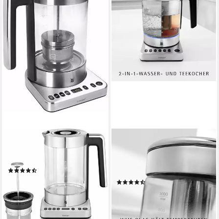
WMF
WMF
Wasser-/Teekocher LONO
Wasserkocher
Tee, 3000 W
KÜCHENminis® Glas Vario, 1 l,
(183)
1960 W, 1,0 l
124,99 €
UVP
189,99 €
(155)
nur diesen Monat
85,98 €
UVP
119,99 €
-34%
-28%
lieferbar - in 1-2 Werktagen bei dir
lieferbar - in 1-2 Werktagen bei dir