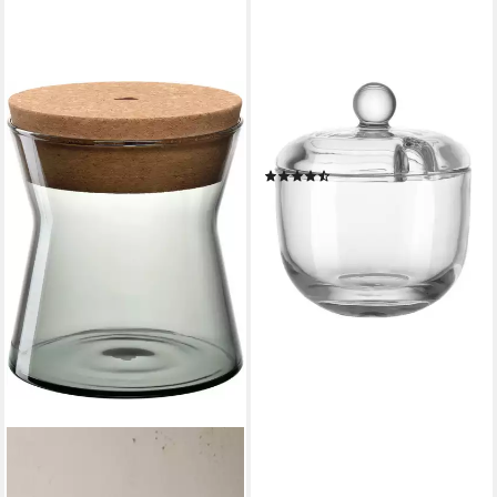
LEONARDO
Vorratsdose DELIGHT
061141, Glas, (1-tlg)
(13)
ab 17,53 €
lieferbar - in 2-3 Werktagen bei dir