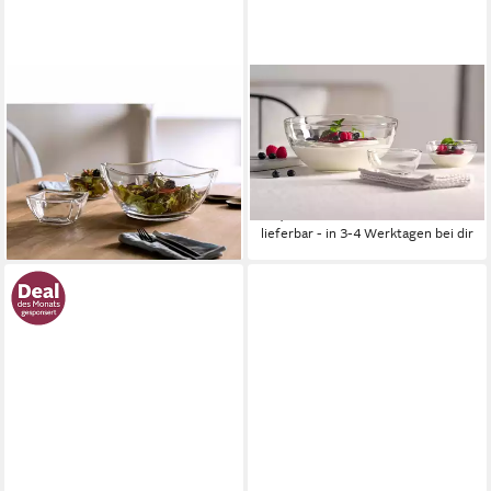
LEONARDO
LEONARDO
Schale Piazza 12 cm, Glas
Schale Schalen-Set CUCINA,
ab 9,95 €
5er Set, 4x Ø 10 cm & 1x Ø
leider ausverkauft
21,5 cm, Glas, (Set, 5-tlg),
Spülmaschinengeeignet
38,75 €
lieferbar - in 3-4 Werktagen bei dir