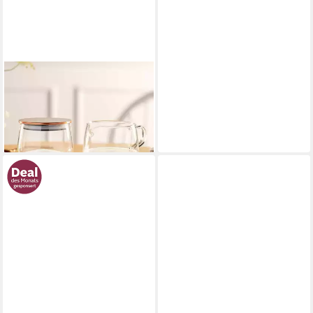
LEONARDO
Zuckerdose Tè per Te, 300
ml, Materialmix
16,26 €
lieferbar - in 2-3 Werktagen bei dir