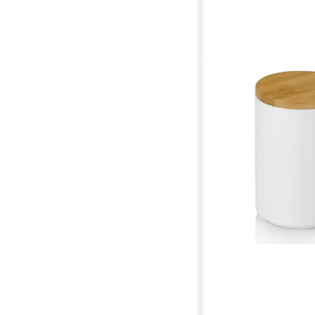
KELA
Vorratsdose Cady, Kera
einsetzbar, Deckel mit 
ab 16,95 €
lieferbar - in 4-5 Werktag