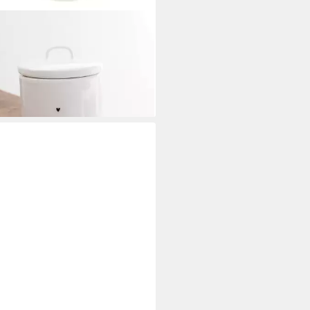
ION COLLECTIONS
atsdose HEART, Keramik,
maschinengeeignet, Weiß, Herz,
5.5cm
7,50 €
rbar - in 3-4 Werktagen bei dir