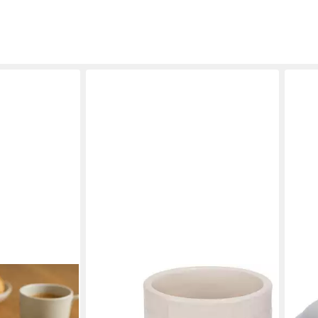
che Butterdose
 (1x