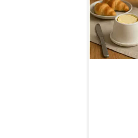
Butterdose), hochwert
aus Deutschland
49,90 €
lieferbar - in 4-5 Werktag