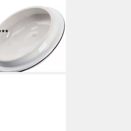
ER PRESENT
atsdose Onions, Keramik, (1-tlg),
Zwiebeln, 1620 ml
(1)
8,93 €
UVP
23,70 €
%
rbar - in 3-4 Werktagen bei dir