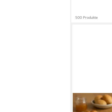
500 Produkte
LITTLE BEE FRESH
Butterdose Französis
aus Keramik, Keramik,