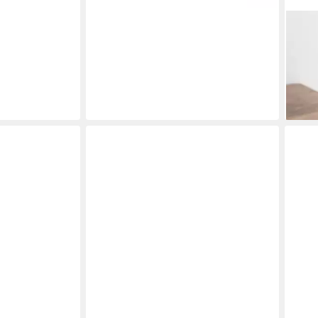
BAST
Vorr
Spül
H: 1
ab 2
liefe