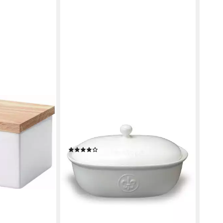
MS-STEINZEUG
1-tlg),
Vorratsdose Keramik Brottopf creme
weiß mit Lilie, Keramik, (1 Topf, 1-tlg.,
1 Brottopf mit Lilie), Keramik
€
(1)
45,00 €
lieferbar - in 3-4 Werktagen bei dir
en bei dir