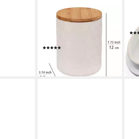
WENKO
ZELL
Vorratsdose Modell Maya, Keramik,
Vorr
(1-tlg), Frischhaltedose für
für 
Lebensmittel und Vorräte, luftdichter
ab 1
Deckel
-20
(4)
liefe
ab 14,47 €
lieferbar - in 3-4 Werktagen bei dir