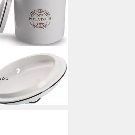
ER PRESENT
atsdose Potatoes, Keramik, (1-
 Eleganter Landhausstil
(1)
2,58 €
UVP
34,99 €
%
rbar - in 3-4 Werktagen bei dir