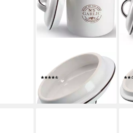
ZELLER PRESENT
ZELL
Vorratsdose Garlic, Keramik, (1-tlg),
Vorr
für Knoblauch, 880 ml
tlg),
(2)
ab 13,63 €
ab 2
UVP
16,99 €
-20%
-35
lieferbar - in 3-4 Werktagen bei dir
liefe