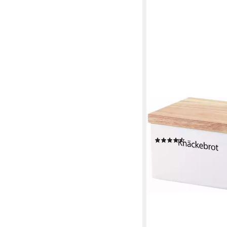
CONTINENTA
Vorratsdose, Keramik, (
Handarbeit
(24)
ab 23,35 €
UVP
29,95 
-22%
lieferbar - in 6-8 Werktag