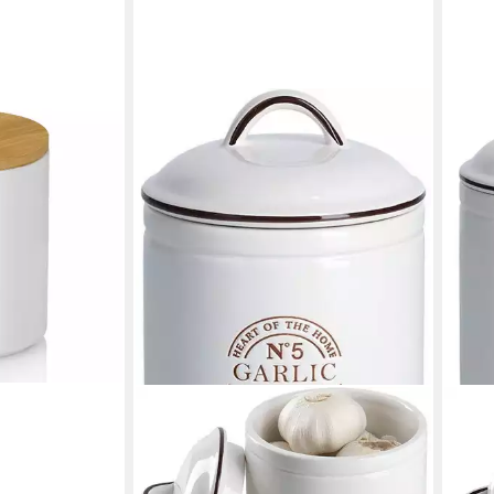
mik, flexibel
Silikonring
en bei dir