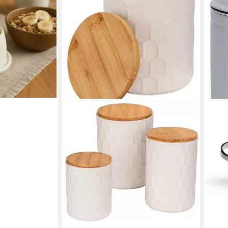
iges Steingut
en bei dir