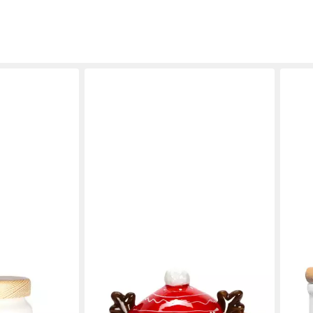
BUBBLE-STORE
CAD
 Aufdruck -
Vorratsdose Weihnachtliche
Vor
e & Gebäck,
Vorratsdose Elch Rudolf Rotnase,
Leck