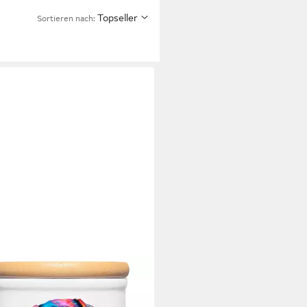
Topseller
Sortieren nach:
OURI
ratsdose KURZHAARDACKEL -
erlidose Hund - für Hundekekse,