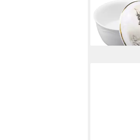
Weihnacht«.
14,99 €
lieferbar - in 2-3 Werktag