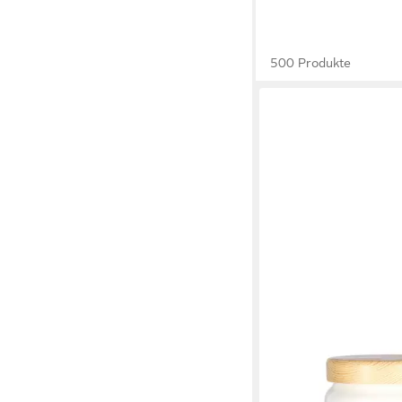
500 Produkte
HERZ & HEIM
Keksdose mit lustigem
Vorratsdose für Keks