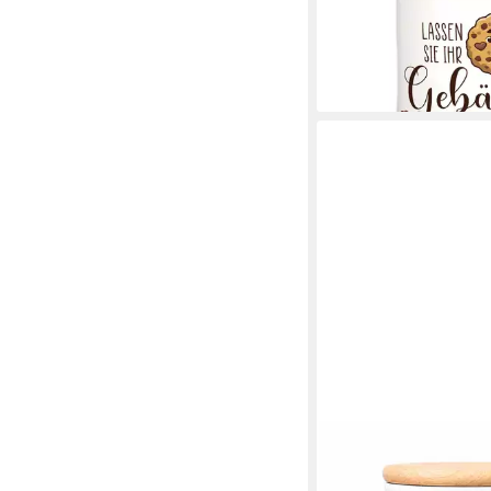
Keramik, mit Holzdeck
14,99 €
lieferbar - in 3-4 Werktag
CADOURI
Vorratsdose ZWERGS