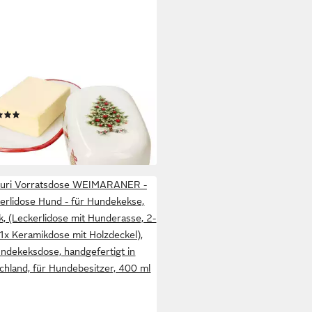
BOCAT
erdose Maestro Natale
erdose mit Deckel für 250g
er-Teller Keramik, Keramik
(4)
9 €
rbar - in 3-4 Werktagen bei dir
uri Vorratsdose WEIMARANER -
erlidose Hund - für Hundekekse,
, (Leckerlidose mit Hunderasse, 2-
, 1x Keramikdose mit Holzdeckel),
ndekeksdose, handgefertigt in
chland, für Hundebesitzer, 400 ml