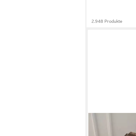
2.948 Produkte
ZOHA
Schneidebrett aus Aka
Servierbrett handgefer