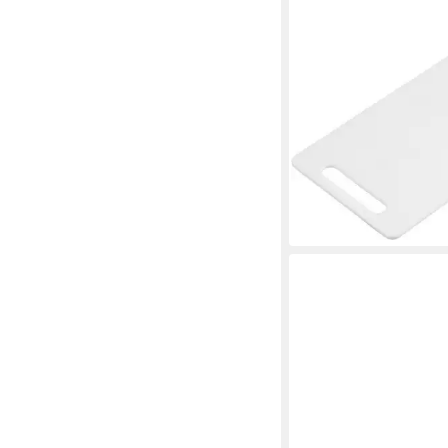
KESPER®
Schneidebrett Schnei
23,5 x 14,5 x 0,5 cm, 
St)
2,65 €
lieferbar - in 9-11 Werkta