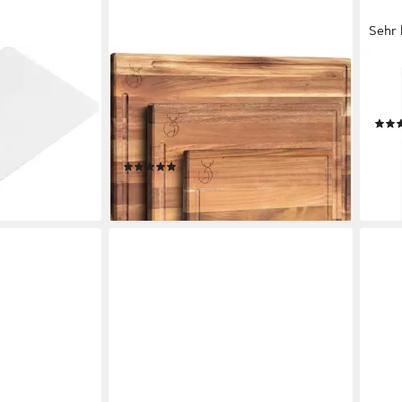
Sehr 
WALDWERK
SILIT
debrett, Maße:
Schneidebrett Schneidebrett 3er Set
Schn
Farbe: Weiß, (1-
(40x30 / 33x24 / 26x18cm) aus
Ruts
massiver Akazie, (3-St), Set mit
20,8
Brettständer - 2cm dicke Holzbretter
-25
gen bei dir
(13)
mit Saftrille
liefe
59,99 €
lieferbar - in 4-5 Werktagen bei dir