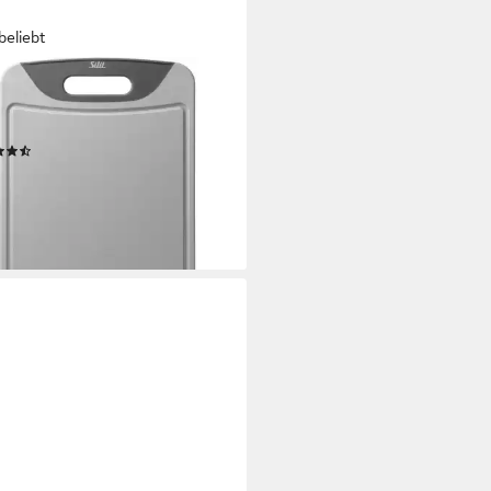
beliebt
eidebrett, Kunststoff,
chfestes Schneidebrett
(36)
6 €
UVP
27,99 €
%
rbar - in 3-5 Werktagen bei dir