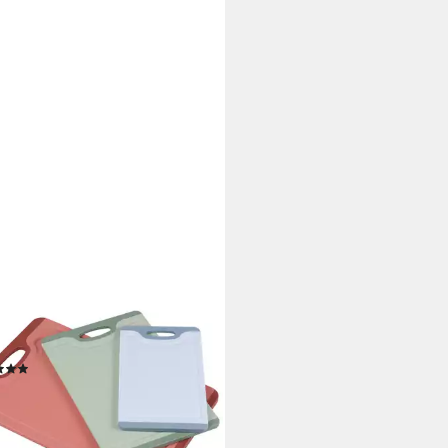
ER®
eidebrett 3er, Kunststoff,
stoff, (Set, 3-St), mit Griffloch,
aftrille
(4)
4 €
UVP
24,99 €
%
rbar - in 3-4 Werktagen bei dir