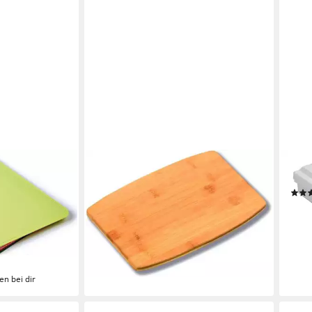
HEN
KESPER®
WEN
EAZY HOME &
Schneidebrett Schneidebrett, Maße:
Schn
tter 6er Set
27 x 19 x 1,3 cm, (1-St)
25,9
3,49 €
ff, (Set, 6-St.,
liefe
lieferbar - in 9-11 Werktagen bei dir
Lasche zum
en bei dir