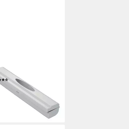
KO
eidebrett, Kunststoff
(67)
9 €
rbar - in 3-4 Werktagen bei dir