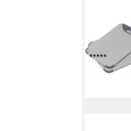
SILIT
Schneidebrett, Kunstst
25/38 und 20/32 cm),
beidseitig nutzbar
(16)
29,99 €
lieferbar - in 1-2 Werktag