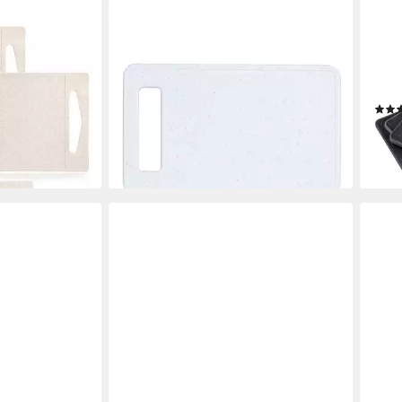
RENA GERMANY
KESP
pylen, (Set, 4-
Schneidebrett klein, Kunststoff, (1-
Schn
latzsparend,
St), Spülmaschinengeeignet,
Größe
oh
Formstabil, Made in Germany
Griff
2,99 €
15,6
lieferbar - in 3-4 Werktagen bei dir
-37
en bei dir
liefe