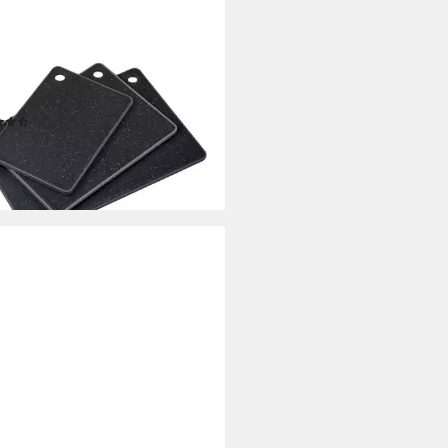
ER®
eidebrett 3 verschiedene
n, Kunststoff, (Set, 3-St), mit
loch
(8)
2 €
UVP
24,99 €
%
rbar - in 3-4 Werktagen bei dir