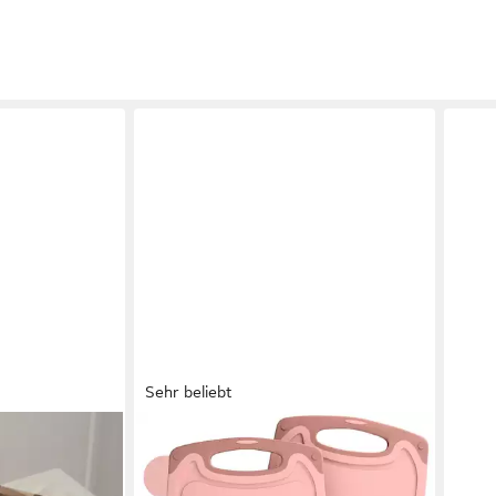
Sehr beliebt
BLUMTAL
THIR
zienholz -
Schneidebrett Frühstücksbrettchen
Schn
tigt mit
Kunststoff, 2er-/3er-Set,
aus 