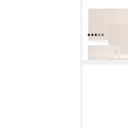
ZELLER PRESENT
Schneidebrett, Polypro
St), dünn, leicht und p
Kunststoff/Weizenstr
(2)
16,99 €
UVP
18,90 €
-10%
lieferbar - in 3-4 Werktag