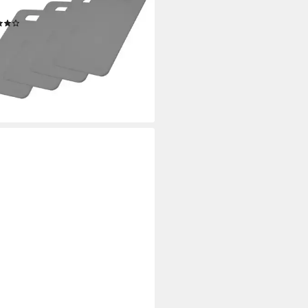
stoff, (4-St)
(4)
9 €
UVP
19,99 €
%
rbar - in 2-3 Werktagen bei dir