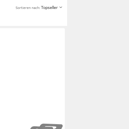
Topseller
Sortieren nach:
U
eidebrett 4er Set je 25 x 15 cm,
BPA-freiem & hygienischem