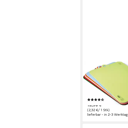
ALL EAZY HOME & KITC
Schneidebrett ALL 
KITCHEN Schneidebre
bunt BPA-frei, Kunststo
6 Schneidebretter), 
(6)
Aufhängen
13,90 €
(2,32 €/ 1 Stk)
lieferbar - in 2-3 Werktag