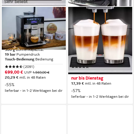
Sehr beliebt
Sehr beliebt
SIEMENS
SIEMENS
Kaffeevollautomat EQ6 plus
Kaffeevollautomat EQ6 plus
s700 TE657503DE,
s400 TE654509DE,
Doppeltassenfunktion,
Doppeltassenfunktion,
Keramikmahlwerk
Keramikmahlwerk
300 g
Bohnenkapazität
300 g
Bohnenkapazität
19 bar
Pumpendruck
15 bar
Pumpendruck
Touch-Bedienung
Bedienung
Touch-Bedienung
Bedienung
(2091)
(3965)
699,00 €
599,00 €
UVP
1.569,00 €
UVP
1.409,00 €
20,29 €
mtl. in 48 Raten
nur bis Dienstag
17,39 €
mtl. in 48 Raten
-55%
-57%
lieferbar - in 1-2 Werktagen bei dir
lieferbar - in 1-2 Werktagen bei dir