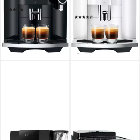
Stahl Kegelmahlwerk
Mahlwerk
15 bar
Pumpendruck
Direktwahltasten
Bedienung
(26)
1.279,00 €
UVP
1.579,00 €
(7)
37,13 €
mtl. in 48 Raten
689,00 €
UVP
749,00 €
-19%
20,00 €
mtl. in 48 Raten
lieferbar - in 1-2 Werktagen bei dir
-8%
lieferbar in 3 Wochen