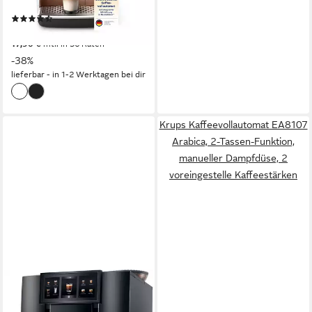
Sensortasten
Bedienung
(2330)
499,00 €
UVP
799,99 €
17,90 €
mtl. in 36 Raten
-38%
lieferbar - in 1-2 Werktagen bei dir
Krups Kaffeevollautomat EA8107
Arabica, 2-Tassen-Funktion,
manueller Dampfdüse, 2
voreingestelle Kaffeestärken