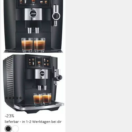
JURA
Kaffeevollautomat 15561 J8
twin Diamond Black (EA)
180 g
Bohnenkapazität
15 bar
Pumpendruck
Touch-Bedienung
Bedienung
(10)
1.699,00 €
UVP
2.199,00 €
49,33 €
mtl. in 48 Raten
-23%
lieferbar - in 1-2 Werktagen bei dir