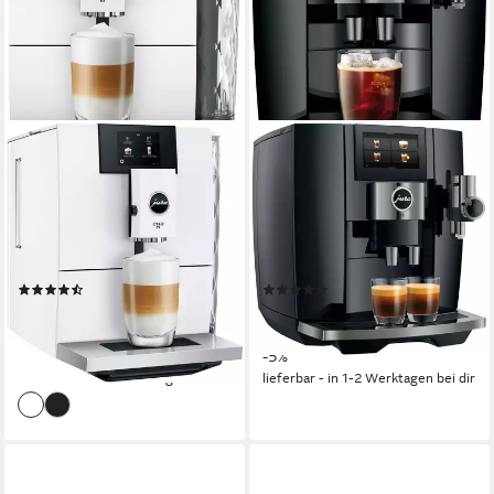
JURA
JURA
Kaffeevollautomat 15491 ENA
Kaffeevollautomat 15562 J10
8 Full Nordic White (EC)
Piano Black (EA)
125 g
Bohnenkapazität
280 g
Bohnenkapazität
15 bar
Pumpendruck
15 bar
Pumpendruck
Touch-Bedienung
Bedienung
Stahl Kegelmahlwerk
Mahlwerk
(21)
(8)
979,00 €
1.749,00 €
UVP
1.049,00 €
UVP
1.849,00 €
28,42 €
mtl. in 48 Raten
50,78 €
mtl. in 48 Raten
-7%
-5%
lieferbar - in 1-2 Werktagen bei dir
lieferbar - in 1-2 Werktagen bei dir