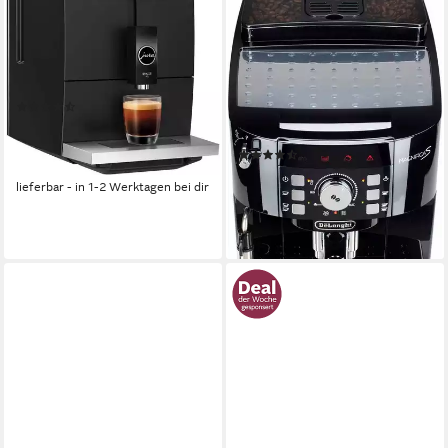
4 Full Metropolitan Black (EB)
ECAM21.118.B -
Milchaufschäumdüse für
125 g
Bohnenkapazität
15 bar
Pumpendruck
Cappuccino, Schwarz
Drucktasten
Bedienung
250 g
Bohnenkapazität
(10)
15 bar
Pumpendruck
599,00 €
UVP
649,00 €
Drehregler, Direktwahltasten
Bedienung
17,39 €
mtl. in 48 Raten
(1300)
-8%
299,00 €
UVP
740,00 €
lieferbar - in 1-2 Werktagen bei dir
14,85 €
mtl. in 24 Raten
-60%
lieferbar - in 1-2 Werktagen bei dir