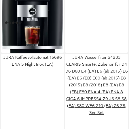
280 g
Bohnenkapazität
15 bar
Pumpendruck
Touch-Bedienung
Bedienung
(10)
2.779,00 €
UVP
2.999,00 €
80,68 €
mtl. in 48 Raten
-7%
lieferbar in 3 Wochen
JURA Kaffeevollautomat 15696
JURA Wasserfilter 24233
ENA 5 Night Inox (EA)
CLARIS Smart+, Zubehör für D4
D6 D60 E4 (EA) E6 (ab 2015) E6
(EA) E6 (EB) E60 (ab 2015) E8
(2015) E8 (2018) E8 (EA) E8
(EB) E80 ENA 4 (EA) ENA 8
GIGA 6 IMPRESSA Z9 J6 S8 S8
(EA) S80 WE6 Z10 (EA) Z6 Z8,
3er-Set