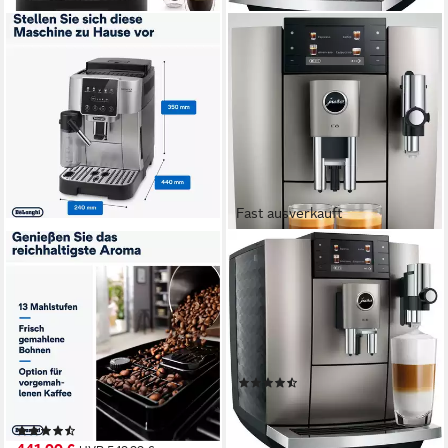
Fast ausverkauft
DE'LONGHI
JURA
Kaffeevollautomat Start Milk
Kaffeevollautomat 15712 E8
ECAM220.80.SB,
Midnight Silver (ED)
Milchkaraffe inklusive,
280 g
Bohnenkapazität
15 bar
Pumpendruck
Perfekter Cappuccino
Stahl Kegelmahlwerk
Mahlwerk
250 g
Bohnenkapazität
(5)
15 bar
Pumpendruck
1.129,00 €
UVP
1.249,00 €
Edelstahl Kegelmahlwerk
Mahlwerk
32,78 €
mtl. in 48 Raten
(642)
-10%