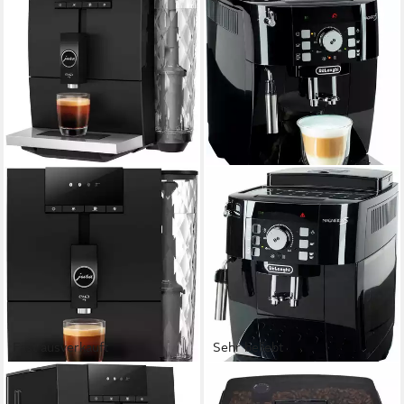
Fast ausverkauft
Sehr beliebt
JURA
DE'LONGHI
Kaffeevollautomat 15501 ENA
Kaffeevollautomat Magnifica S