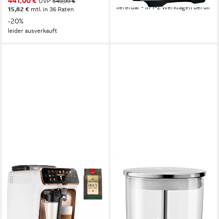
441,00 €
UVP
549,99 €
lieferbar - in 1-2 Werktagen bei dir
15,82 €
mtl. in 36 Raten
-20%
leider ausverkauft