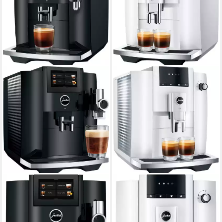
JURA
JURA
Kaffeevollautomat 15482 S8
Kaffeevollautomat 15433 E4
Piano White (EA)
280 g
Bohnenkapazität
15 bar
Pumpendruck
280 g
Bohnenkapazität