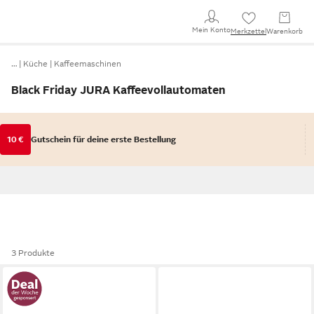
Mein Konto
Merkzettel
Warenkorb
…
Küche
Kaffeemaschinen
Black Friday JURA Kaffeevollautomaten
10 €
Gutschein für deine erste Bestellung
3 Produkte