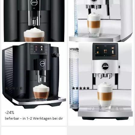
JURA
JURA
Kaffeevollautomat 15802 E6
Kaffeevollautomat 15410 Z10
Full Black (EC)
Diamond White (EA)
280 g
Bohnenkapazität
280 g
Bohnenkapazität
15 bar
Pumpendruck
15 bar
Pumpendruck
Touch-Bedienung
Bedienung
Touch-Bedienung
Bedienung
(118)
(68)
679,00 €
1.799,00 €
UVP
899,00 €
UVP
2.299,00 €
52,23 €
mtl. in 48 Raten
nur bis Dienstag
19,71 €
mtl. in 48 Raten
-22%
-24%
lieferbar - in 1-2 Werktagen bei dir
lieferbar - in 1-2 Werktagen bei dir