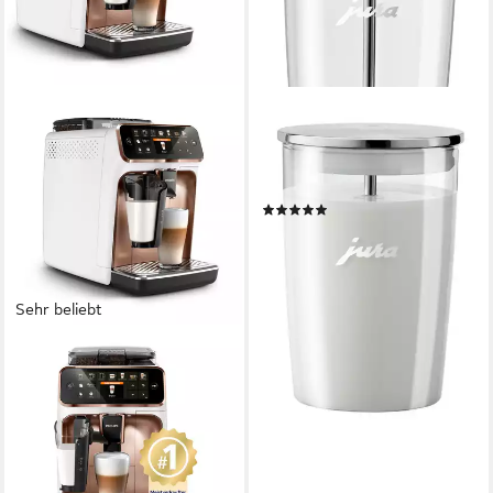
JURA
Milchbehälter aus Glas,
Zubehör für alle JURA-
Vollautomaten, durchsichtig
(342)
24,99 €
lieferbar - in 1-2 Werktagen bei dir
Sehr beliebt
PHILIPS
Kaffeevollautomat
EP5443/70 5400 Series, 12
Kaffeespezialitäten
275 g
Bohnenkapazität
15 bar
Pumpendruck