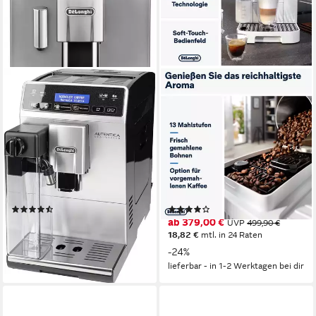
DE'LONGHI
DE'LONGHI
Kaffeevollautomat Autentica
Kaffeevollautomat Magnifica
Cappuccino ETAM29.660.SB
Start ECAM220.61.W - 4
- Superkompakt - nur 19,5 cm
Rezepte, perfekter
breit
Milchschaum, weiß
170 g
Bohnenkapazität
250 g
Bohnenkapazität
15 bar
Pumpendruck
15 bar
Pumpendruck
Sensortasten, Direktwahltasten
Bedienung
Touch-Bedienung, Direktwahltasten
(651)
(118)
479,00 €
ab 379,00 €
UVP
1.035,00 €
UVP
499,90 €
17,19 €
mtl. in 36 Raten
18,82 €
mtl. in 24 Raten
-54%
-24%
lieferbar - in 1-2 Werktagen bei dir
lieferbar - in 1-2 Werktagen bei dir