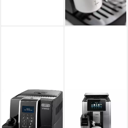
ab 439,00 €
UVP
580,00 €
15,75 €
mtl. in 36 Raten
-24%
lieferbar - in 1-2 Werktagen bei dir