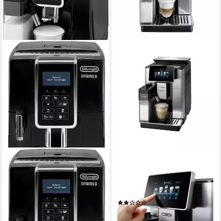
DE'LONGHI
DE'LONGHI
Kaffeevollautomat Dinamica
Kaffeevollautomat
ECAM356.57.B - 14
ECAM610.74.MB PrimaDonna
Kaffeegetränke mit perfektem
Soul Kaffeevollautomat
(1)
Milchschaum
1.087,16 €
UVP
1.449,00 €
300 g
Bohnenkapazität
31,56 €
mtl. in 48 Raten