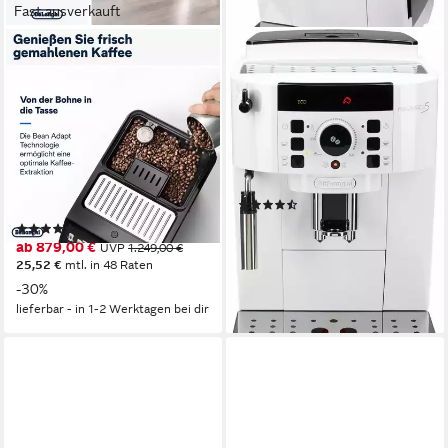
Fast ausverkauft
DE'LONGHI
DE'LONGHI
Kaffeevollautomat Eletta
Kaffeevollautomat Magnifica S
Explore Cold Brew
ECAM21.118.W - mit Barista-
ECAM450.86.T - 100
Milchaufschäumer, Weiß
Rezepte (App), heiß & kalt
250 g
Bohnenkapazität
15 bar
Pumpendruck
300 g
Bohnenkapazität
Drehregler, Direktwahltasten
Bedienung
19 bar
Pumpendruck
Touch-Bedienung
Bedienung
(2570)
299,00 €
UVP
740,00 €
(101)
nur diesen Monat
ab 879,00 €
UVP
1.249,00 €
14,85 €
mtl. in 24 Raten
25,52 €
mtl. in 48 Raten
-60%
-30%
lieferbar - in 1-2 Werktagen bei dir
lieferbar - in 1-2 Werktagen bei dir