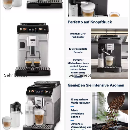
Sehr beliebt
Sehr beliebt
DE'LONGHI
DE'LONGHI
Kaffeevollautomat Eletta
Kaffeevollautomat Magnifica
Explore ECAM450.55.S - 40
Evo Next ECAM310.60.GB,
Rezepte, heißer & kalter
Barista-Genuss per Touch,
Milchschaum
grau
300 g
Bohnenkapazität
250 g
Bohnenkapazität
19 bar
Pumpendruck
15 bar
Pumpendruck