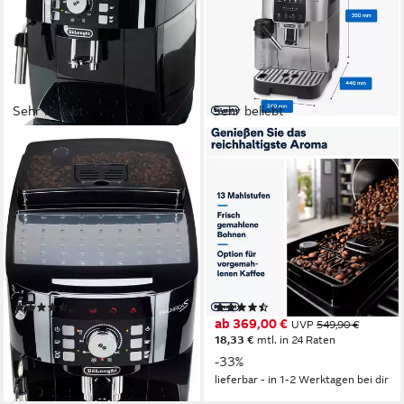
Sehr beliebt
Sehr beliebt
DE'LONGHI
DE'LONGHI
Kaffeevollautomat Magnifica S
Kaffeevollautomat Start Milk
ECAM21.118.B -
ECAM220.80.SB,
Milchaufschäumdüse für
Milchkaraffe inklusive,
Cappuccino, Schwarz
Perfekter Cappuccino
250 g
Bohnenkapazität
250 g
Bohnenkapazität
15 bar
Pumpendruck
15 bar
Pumpendruck
Drehregler, Direktwahltasten
Bedienung
Edelstahl Kegelmahlwerk
Mahlwerk
(1300)
(642)
299,00 €
ab 369,00 €
UVP
740,00 €
UVP
549,90 €
14,85 €
mtl. in 24 Raten
18,33 €
mtl. in 24 Raten
-60%
-33%
lieferbar - in 1-2 Werktagen bei dir
lieferbar - in 1-2 Werktagen bei dir