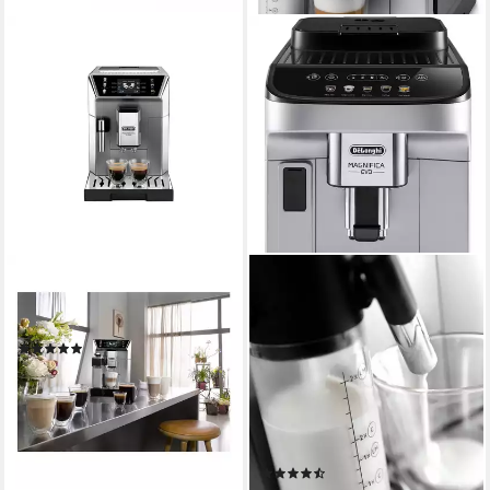
DE'LONGHI
DE'LONGHI
Kaffeevollautomat ECAM
Kaffeevollautomat Magnifica
550.85.MS PrimaDonna Class
Evo ECAM290.61.SB- 5
(17)
Rezepte, perfekter
689,00 €
UVP
1.299,00 €
Milchschaum
20,00 €
mtl. in 48 Raten
250 g
Bohnenkapazität
-47%
15 bar
Pumpendruck
lieferbar - in 2-3 Werktagen bei dir
Edelstahl Kegelmahlwerk
Mahlwerk
(133)