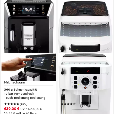
Sehr beliebt
Sehr beliebt
DE'LONGHI
DE'LONGHI
Kaffeevollautomat
Kaffeevollautomat Magnifica S
PrimaDonna Class
ECAM21.118.W -
ECAM550.65.SB - Perfekter
Milchaufschäumdüse für
Milchschaum
Cappuccino, Weiß
360 g
Bohnenkapazität
250 g
Bohnenkapazität
19 bar
Pumpendruck
15 bar
Pumpendruck
Touch-Bedienung
Bedienung
Drehregler, Direktwahltasten
Bedienung
(627)
(453)
639,00 €
299,00 €
UVP
1.200,00 €
UVP
740,00 €
18,55 €
mtl. in 48 Raten
14,85 €
mtl. in 24 Raten