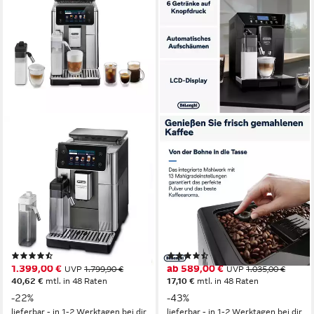
DE'LONGHI
DE'LONGHI
Kaffeevollautomat
Kaffeevollautomat Eletta Evo
Primadonna Aromatic
ECAM46.860.B - Espresso,
ECAM630.75.TM - 35 eiskalte
(Long) Coffee, Cappuccino,
& heiße Kaffeerezepte
Latte
500 g
Bohnenkapazität
380 g
Bohnenkapazität
19 bar
Pumpendruck
15 bar
Pumpendruck
Touch-Bedienung
Bedienung
Sensortasten
Bedienung
(32)
(467)
1.399,00 €
ab 589,00 €
UVP
1.799,90 €
UVP
1.035,00 €
40,62 €
mtl. in 48 Raten
17,10 €
mtl. in 48 Raten
-22%
-43%
lieferbar - in 1-2 Werktagen bei dir
lieferbar - in 1-2 Werktagen bei dir