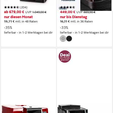
Touch-Bedienung
Bedienung
Edelstahl Kegelmahlwerk
Mahlwerk
(204)
(88)
ab 679,00 €
449,00 €
UVP
1.049,00 €
UVP
669,90 €
nur diesen Monat
nur bis Dienstag
19,71 €
mtl. in 48 Raten
16,11 €
mtl. in 36 Raten
-35%
-33%
lieferbar - in 1-2 Werktagen bei dir
lieferbar - in 1-2 Werktagen bei dir