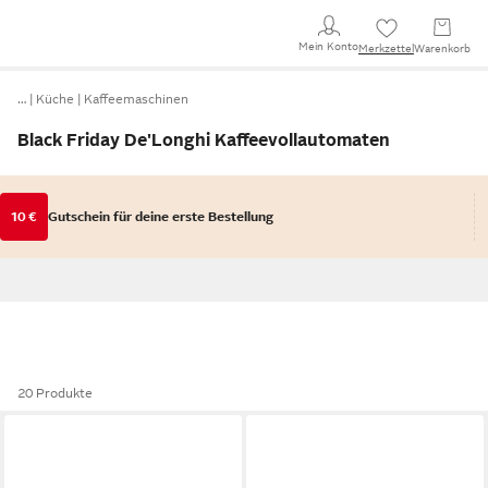
Mein Konto
Merkzettel
Warenkorb
…
Küche
Kaffeemaschinen
Black Friday De'Longhi Kaffeevollautomaten
10 €
Gutschein für deine erste Bestellung
20 Produkte