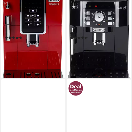
ECAM 358.15.R, Sensor-
ECAM21.118.B - mit Barista-
Bedienfeld
Milchaufschäumer, Schwarz
300 g
Bohnenkapazität
250 g
Bohnenkapazität
15 bar
Pumpendruck
15 bar
Pumpendruck
Sensortasten, Direktwahltasten
Bedienung
Drehregler, Direktwahltasten
Bedienung
(1978)
(2992)
349,00 €
299,00 €
UVP
750,00 €
UVP
740,00 €
17,33 €
mtl. in 24 Raten
nur diesen Monat
14,85 €
mtl. in 24 Raten
-53%
-60%
lieferbar - in 1-2 Werktagen bei dir
lieferbar - in 1-2 Werktagen bei dir