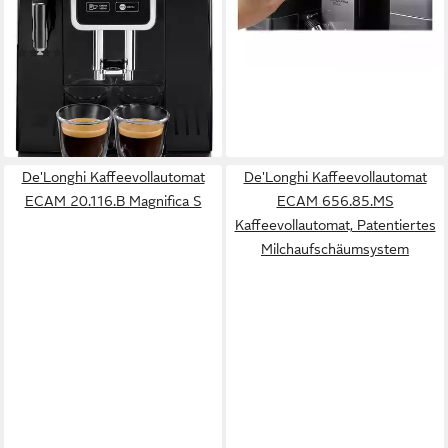
15 bar
Pumpendruck
-25%
Sensortasten
Bedienung
lieferbar - in 2-3 Werktagen bei dir
(905)
524,59 €
UVP
949,00 €
15,23 €
mtl. in 48 Raten
-45%
lieferbar - in 2-3 Werktagen bei dir
De'Longhi Kaffeevollautomat
De'Longhi Kaffeevollautomat
ECAM 20.116.B Magnifica S
ECAM 656.85.MS
Kaffeevollautomat, Patentiertes
Milchaufschäumsystem