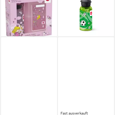
11,00 €
Hochwertiger Kunstoff, BPA
leider ausverkauft
FREE, Spülmaschinenfest
ab 21,17 €
lieferbar - in 4-5 Werktagen bei dir
Fast ausverkauft