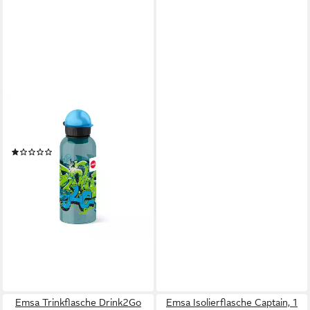
EMSA
Trinkflasche Teens Tritan
Graffiti
(1)
18,58 €
lieferbar - in 2-3 Werktagen bei dir
Emsa Trinkflasche Drink2Go
Emsa Isolierflasche Captain, 1