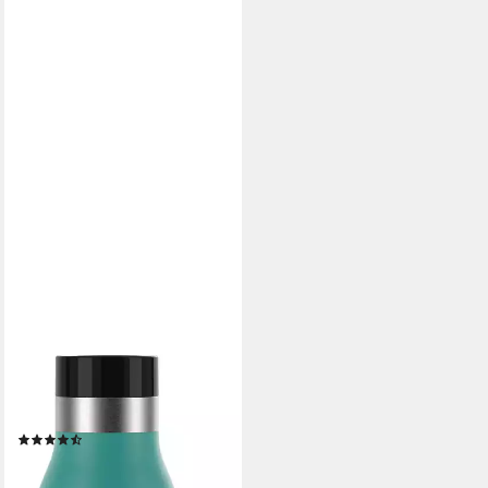
EMSA
Isolierflasche Trinkflasche
Bludrop, Edelstahl, Quick-
Press Deckel, 360°
Trinkgenuss, 12h warm/24h
(143)
kühl
ab 28,90 €
lieferbar - in 3-4 Werktagen bei dir