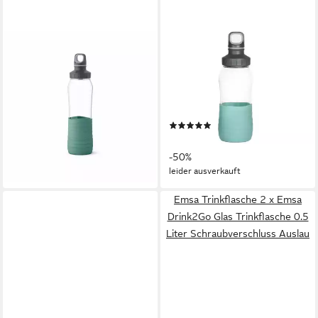
EMSA
EMSA
Trinkflasche Drink2Go Petrol-
Trinkflasche Drink2Go Glas
Grün 700 ml
0,5 L grün, mit
29,07 €
Schraubverschluss, 100%
lieferbar - in 2-3 Werktagen bei dir
dicht, spülmaschinenfest
(1)
14,95 €
UVP
29,90 €
-50%
leider ausverkauft
Emsa Trinkflasche 2 x Emsa
Drink2Go Glas Trinkflasche 0.5
Liter Schraubverschluss Auslau