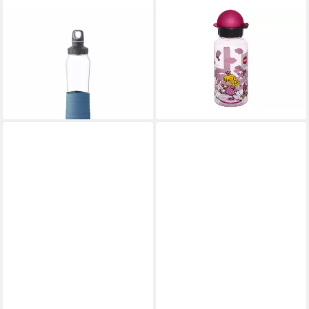
EMSA
EMSA
Trinkflasche Drink2Go Aqua-
Trinkflasche
16,61 €
blau 700 ml
lieferbar - in 2-3 Werktagen bei dir
ab 24,97 €
leider ausverkauft