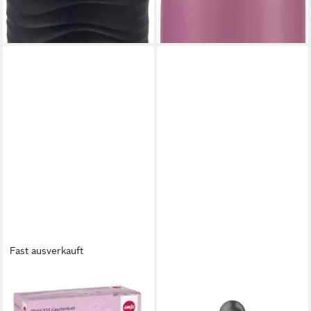
lieferbar - in 1-2 Werktagen bei dir
Fast ausverkauft
EMSA
EMSA
Trinkflasche Emsa Princess
Trinkflasche Kids Tritan
Lunchbox mit Trinkflasche,
Soccer