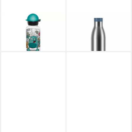
EMSA
EMSA
Trinkflasche
Trinkflasche Bludrop Eco Blau,
ab 10,99 €
0.7 L
lieferbar - in 2-3 Werktagen bei dir
33,19 €
lieferbar - in 2-3 Werktagen bei dir