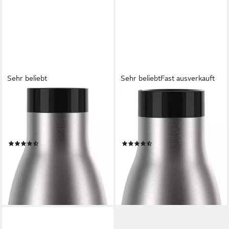
Sehr beliebt
Sehr beliebt
Fast ausverkauft
EMSA
EMSA
Trinkflasche Bludrop Sleeve,
Trinkflasche Bludrop Sleeve,
Edelstahl/Silikon, Quick-Press,
Edelstahl/Silikon, Quick-Press,
12h warm/24h kühl
12h warm/24h kühl
(26)
(26)
ab 21,99 €
ab 18,63 €
UVP
32,99 €
UVP
29,99 €
-33%
-38%
lieferbar - in 3-5 Werktagen bei dir
lieferbar - in 3-5 Werktagen bei dir