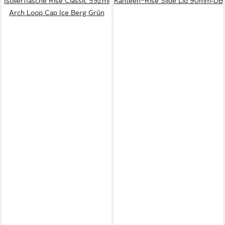
Isolierflasche Rise Classic 592ml
Kanteen®Rise Slide Lid 90mm-DB
Arch Loop Cap Ice Berg Grün