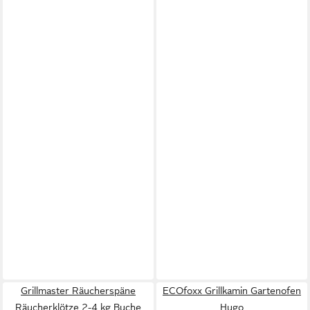
Grillmaster Räucherspäne
ECOfoxx Grillkamin Gartenofen
Räucherklötze 2-4 kg Buche
Hugo