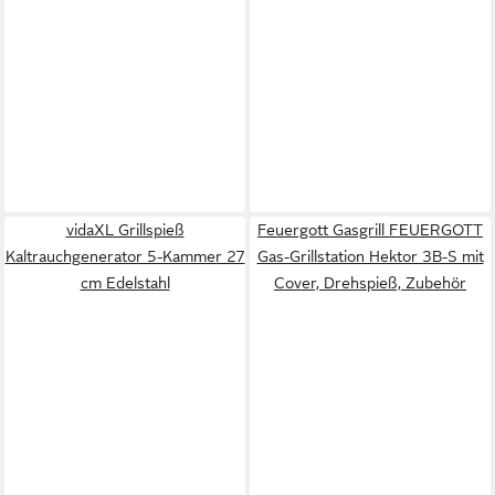
vidaXL Grillspieß
Feuergott Gasgrill FEUERGOTT
Kaltrauchgenerator 5-Kammer 27
Gas-Grillstation Hektor 3B-S mit
cm Edelstahl
Cover, Drehspieß, Zubehör