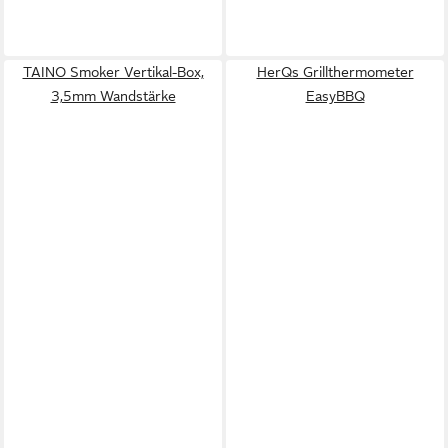
TAINO Smoker Vertikal-Box,
HerQs Grillthermometer
3,5mm Wandstärke
EasyBBQ