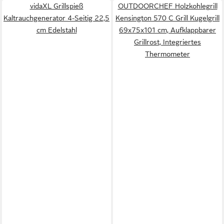
vidaXL Grillspieß
OUTDOORCHEF Holzkohlegrill
Kaltrauchgenerator 4-Seitig 22,5
Kensington 570 C Grill Kugelgrill
cm Edelstahl
69x75x101 cm, Aufklappbarer
Grillrost, Integriertes
Thermometer