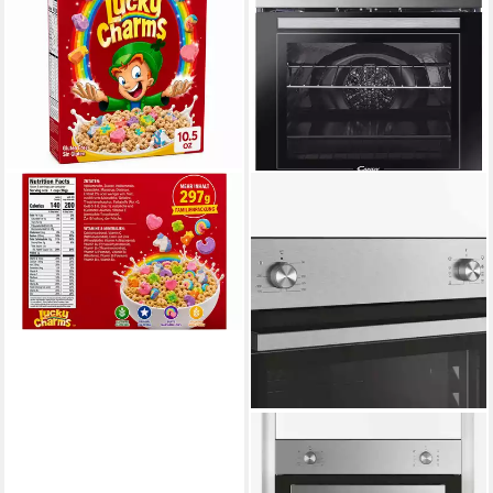
CANDY & BAR
Cerealien Lucky Charms
Frühstückscerealien 297g
12,95 €
(0,04 €/ 1 g)
lieferbar - in 2-3 Werktagen bei dir
CANDY
Einbaubackofen FCT600X/E
DE