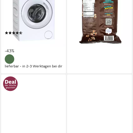
BP12307WU-S
Pop Snickers Popcorn
7,95 €
5 kg
Kapazität Waschen
(53,36 €/ 1 kg)
69 dB(A)
Betriebsgeräusch
lieferbar - in 3-4 Werktagen bei dir
1200 U/min
Schleuderdrehzahl
Produktdatenblatt
(2)
509,99 €
UVP
899,00 €
14,81 €
mtl. in 48 Raten
-43%
lieferbar - in 2-3 Werktagen bei dir