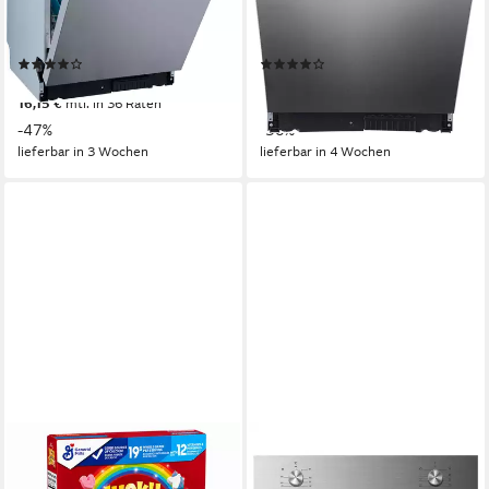
Unterbaugerät
Einbauart
Unterbaugerät
Einbauart
41 dB(A)
Betriebsgeräusch
42 dB(A)
Betriebsgeräusch
Produktdatenblatt
Produktdatenblatt
(71)
(422)
449,99 €
349,99 €
UVP
849,99 €
UVP
499,99 €
16,15 €
mtl. in 36 Raten
17,38 €
mtl. in 24 Raten
-47%
-30%
lieferbar in 3 Wochen
lieferbar in 4 Wochen