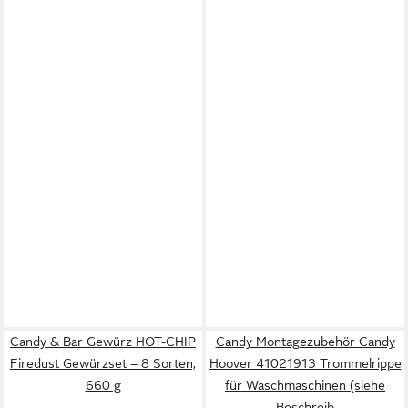
Candy & Bar Gewürz HOT-CHIP
Candy Montagezubehör Candy
Firedust Gewürzset – 8 Sorten,
Hoover 41021913 Trommelrippe
660 g
für Waschmaschinen (siehe
Beschreib