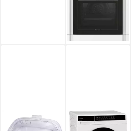
59,50 x 59,50 x 56,80 cm
B/H/T
Produktdatenblatt
269,99 €
UVP
599,00 €
13,41 €
mtl. in 24 Raten
-55%
lieferbar - in 4-5 Werktagen bei dir