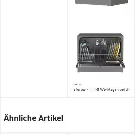
CANDY
Tischgeschirrspüler CP
6E51LS
55,00 x 44,30 x 50,10 cm
B/H/T
freistehend (unterbaufähig)
Einbauart
51 dB(A)
Betriebsgeräusch
Produktdatenblatt
334,99 €
UVP
999,00 €
16,64 €
mtl. in 24 Raten
-66%
lieferbar - in 4-5 Werktagen bei dir
Ähnliche Artikel