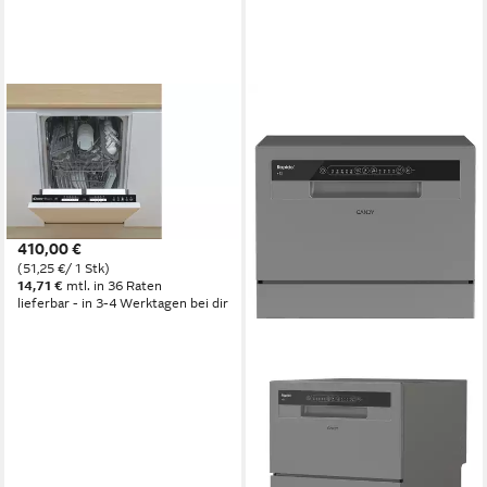
CANDY
vollintegrierbarer
Geschirrspüler Aquastop
CDIH 2L1047, 10 l, 10
Maßgedecke, 5 Programme
Produktdatenblatt
410,00 €
(51,25 €/ 1 Stk)
14,71 €
mtl. in 36 Raten
lieferbar - in 3-4 Werktagen bei dir