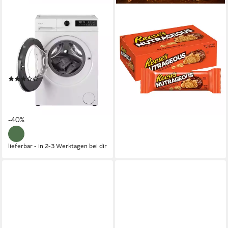
CANDY
CANDY & BAR
Waschmaschine GD 4108-S
Süßigkeit Reese’s Nutrageous
18 × 47 g – Schoko-
10 kg
Kapazität Waschen
69 dB(A)
Betriebsgeräusch
Erdnussbutter-Riegel
1400 U/min
Schleuderdrehzahl
22,95 €
Produktdatenblatt
lieferbar - in 2-3 Werktagen bei dir
(2)
299,00 €
UVP
499,00 €
nur bis Dienstag
14,85 €
mtl. in 24 Raten
-40%
lieferbar - in 2-3 Werktagen bei dir