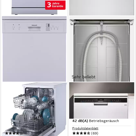
Sehr beliebt
HANSEATIC
SIEMENS
Standgeschirrspüler
Standgeschirrspüler iQ300
HG6085E127635W
SN23EW28AE
59,8 x 84,5 x 60 cm
B/H/T
60 x 84,5 x 60 cm
B/H/T
freistehend (unterbaufähig)
Einbauart
freistehend (unterbaufähig)
Einbauart
49 dB(A)
Betriebsgeräusch
42 dB(A)
Betriebsgeräusch
Produktdatenblatt
Produktdatenblatt
(156)
(69)