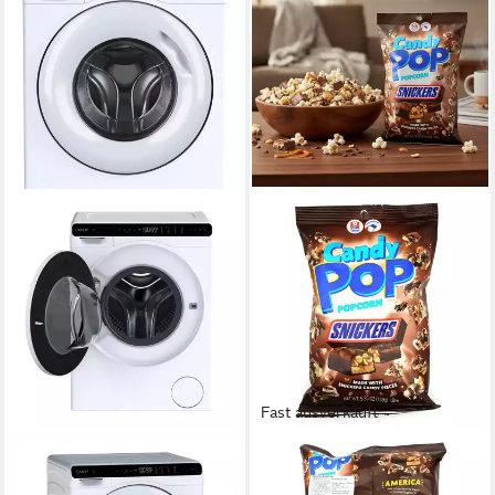
Fast ausverkauft
CANDY
CANDY POP
Mini-Waschmaschine CW50-
Knabberei, 1 x 149 g, Candy