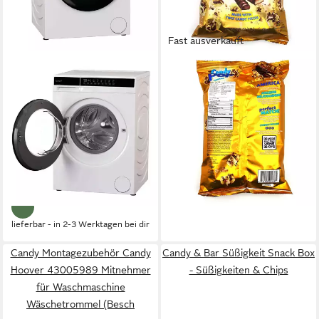
Fast ausverkauft
CANDY
CANDY POP
Waschmaschine EY 26SB7-S
Knabberei, 1 x 149 g, Candy
Pop Twix Popcorn
6 kg
Kapazität Waschen
72 dB(A)
Betriebsgeräusch
5,99 €
1200 U/min
Schleuderdrehzahl
(40,20 €/ 1 kg)
lieferbar - in 3-4 Werktagen bei dir
Produktdatenblatt
299,99 €
UVP
399,00 €
14,90 €
mtl. in 24 Raten
-25%
lieferbar - in 2-3 Werktagen bei dir
Candy Montagezubehör Candy
Candy & Bar Süßigkeit Snack Box
Hoover 43005989 Mitnehmer
- Süßigkeiten & Chips
für Waschmaschine
Wäschetrommel (Besch