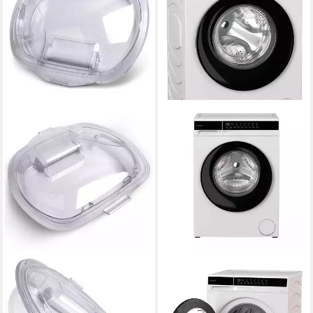
CANDY
CANDY
Wassertank
Waschmaschine EY 27SB7-S
Kondensatbehälter
7 kg
Kapazität Waschen