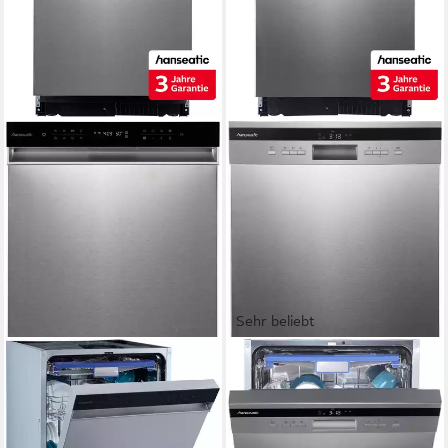
Sehr beliebt
HANSEATIC
HANSEATIC
Unterbaugeschirrspüler
Unterbaugeschirrspüler
HGU6082B14U7709WS
HGU6082C14T7735EI
60 x 82 x 57 cm
B/H/T
59,8 x 81,5 x 60 cm
B/H/T