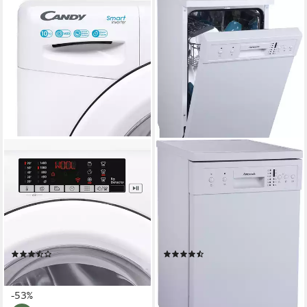
CANDY
HANSEATIC
Waschmaschine CS
Standgeschirrspüler
1410TXME/1-S
HG4585E97636W
10 kg
Kapazität Waschen
44,8 x 84,5 x 60 cm
B/H/T
78 dB(A)
Betriebsgeräusch
freistehend (unterbaufähig)
Einbauart
1400 U/min
Schleuderdrehzahl
49 dB(A)
Betriebsgeräusch
Produktdatenblatt
Produktdatenblatt
(8)
(222)
349,99 €
249,99 €
UVP
739,00 €
UVP
349,99 €
17,38 €
mtl. in 24 Raten
nur diesen Monat
22,83 €
mtl. in 12 Raten
-53%