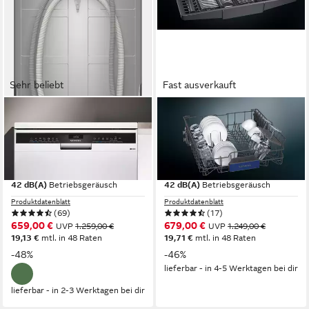
Sehr beliebt
Fast ausverkauft
SIEMENS
SIEMENS
Standgeschirrspüler iQ300
Standgeschirrspüler iQ300
SN23EW28AE
SN23EC03ME
60 x 84,5 x 60 cm
B/H/T
60 x 84,5 x 60 cm
B/H/T
freistehend (unterbaufähig)
Einbauart
freistehend (unterbaufähig)
Einbauart
42 dB(A)
Betriebsgeräusch
42 dB(A)
Betriebsgeräusch
Produktdatenblatt
Produktdatenblatt
(69)
(17)
659,00 €
679,00 €
UVP
1.259,00 €
UVP
1.249,00 €
19,13 €
mtl. in 48 Raten
19,71 €
mtl. in 48 Raten
-48%
-46%
lieferbar - in 4-5 Werktagen bei dir
lieferbar - in 2-3 Werktagen bei dir