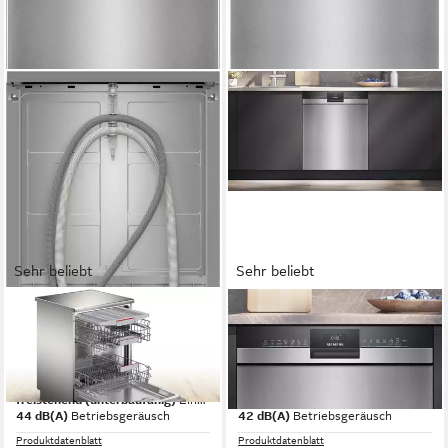
Sehr beliebt
Sehr beliebt
BOSCH
SIEMENS
Standgeschirrspüler Serie 4
Unterbaugeschirrspüler
SMS4EVI09E
iQ300 SN43ES28AE
60 x 84,5 x 60 cm
B/H/T
59,8 x 81,5 x 57,3 cm
B/H/T
freistehend (unterbaufähig)
Einbauart
Unterbaugerät
Einbauart
44 dB(A)
Betriebsgeräusch
42 dB(A)
Betriebsgeräusch
Produktdatenblatt
Produktdatenblatt