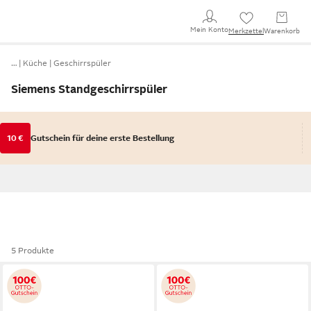
Mein Konto
Merkzettel
Warenkorb
…
Küche
Geschirrspüler
Siemens Standgeschirrspüler
10 €
Gutschein für deine erste Bestellung
5 Produkte