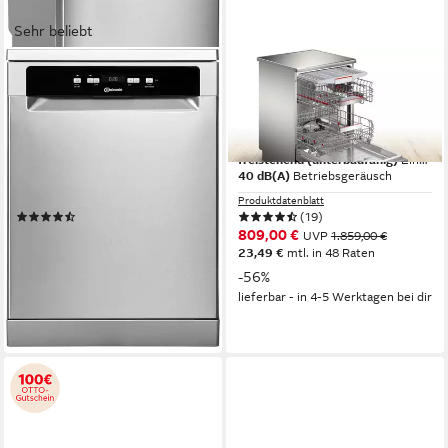
Sehr beliebt
BAUKNECHT
BOSCH
Standgeschirrspüler OBFC
Standgeschirrspüler Serie 6
Ecosilent 9760
SMS6ZCI16E
60 x 85 x 59 cm
B/H/T
60 x 84,5 x 60 cm
B/H/T
freistehend (unterbaufähig)
Einbauart
freistehend (unterbaufähig)
Einbauart
41 dB(A)
Betriebsgeräusch
40 dB(A)
Betriebsgeräusch
Produktdatenblatt
Produktdatenblatt
(61)
(19)
499,00 €
809,00 €
UVP
1.139,00 €
UVP
1.859,00 €
17,90 €
mtl. in 36 Raten
23,49 €
mtl. in 48 Raten
-56%
-56%
lieferbar - in 4-5 Werktagen bei dir
lieferbar - in 2-3 Werktagen bei dir