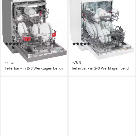
Standgeschirrspüler OBFC
Standgeschirrspüler OBFC
Ecosilent 8650
ECOSTAR 5320
60 x 85 x 59 cm
B/H/T
60 x 85 x 59 cm
B/H/T
freistehend (unterbaufähig)
Einbauart
freistehend (unterbaufähig)
Einbauart
41 dB(A)
Betriebsgeräusch
43 dB(A)
Betriebsgeräusch
Produktdatenblatt
Produktdatenblatt
(129)
(463)
449,00 €
349,00 €
UVP
1.539,00 €
UVP
1.439,00 €
16,11 €
mtl. in 36 Raten
17,33 €
mtl. in 24 Raten
-71%
-76%
lieferbar - in 2-3 Werktagen bei dir
lieferbar - in 2-3 Werktagen bei dir