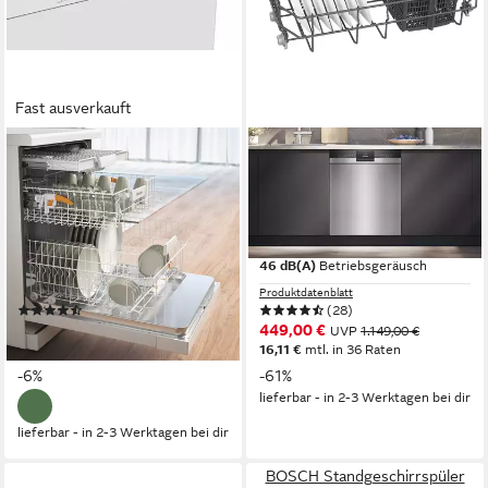
Fast ausverkauft
MIELE
SIEMENS
Standgeschirrspüler G 5611
Unterbaugeschirrspüler
SC Active
iQ300 SN43HS04TE
59,8 x 84,5 x 60 cm
B/H/T
59,8 x 81,5 x 57,3 cm
B/H/T
freistehend (unterbaufähig)
Einbauart
Unterbaugerät
Einbauart
45 dB(A)
Betriebsgeräusch
46 dB(A)
Betriebsgeräusch
Produktdatenblatt
Produktdatenblatt
(16)
(28)
749,00 €
449,00 €
UVP
799,00 €
UVP
1.149,00 €
21,75 €
mtl. in 48 Raten
16,11 €
mtl. in 36 Raten
-6%
-61%
lieferbar - in 2-3 Werktagen bei dir
lieferbar - in 2-3 Werktagen bei dir
BOSCH Standgeschirrspüler