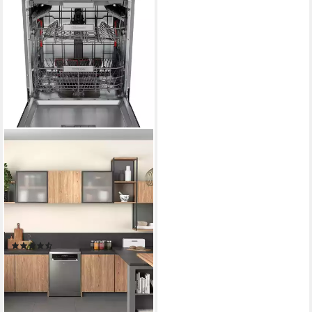
BAUKNECHT
Standgeschirrspüler OBFC
Ecosilent 7540
60 x 85 x 59 cm
B/H/T
freistehend (unterbaufähig)
Einbauart
41 dB(A)
Betriebsgeräusch
Produktdatenblatt
(251)
499,00 €
UVP
1.729,00 €
17,90 €
mtl. in 36 Raten
-71%
lieferbar - in 2-3 Werktagen bei dir