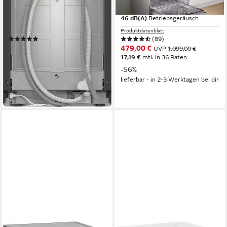
60 x 84,5 x 60 cm
B/H/T
60 x 84,5 x 60 cm
B/H/T
freistehend (unterbaufähig)
Einbauart
freistehend (unterbaufähig)
Einbauart
42 dB(A)
Betriebsgeräusch
46 dB(A)
Betriebsgeräusch
Produktdatenblatt
Produktdatenblatt
(29)
(89)
819,00 €
479,00 €
UVP
1.809,00 €
UVP
1.099,00 €
23,78 €
mtl. in 48 Raten
17,19 €
mtl. in 36 Raten
-55%
-56%
lieferbar - in 2-3 Werktagen bei dir
lieferbar - in 2-3 Werktagen bei dir