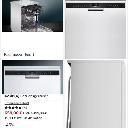
Fast ausverkauft
SIEMENS
SIEMENS
Standgeschirrspüler iQ300
Standgeschirrspüler iQ300
SN23EW03ME
SN23HW05ME
60 x 84,5 x 60 cm
B/H/T
60 x 84,5 x 60 cm
B/H/T
freistehend (unterbaufähig)
Einbauart
44 dB(A)
Betriebsgeräusch
42 dB(A)
Betriebsgeräusch
Produktdatenblatt
Produktdatenblatt
619,00 €
UVP
1.189,00 €
(4)
17,97 €
mtl. in 48 Raten
659,00 €
UVP
1.199,00 €
-48%
19,13 €
mtl. in 48 Raten
lieferbar - in 4-5 Werktagen bei dir
-45%