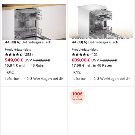
BOSCH
BOSCH
Unterbaugeschirrspüler Serie
Standgeschirrspüler Serie 4
4 SMU4EVS09E
SMS4EVW08E
59,8 x 81,5 x 57,3 cm
B/H/T
60 x 84,5 x 60 cm
B/H/T
Unterbaugerät
Einbauart
freistehend (unterbaufähig)
Einbauart
44 dB(A)
Betriebsgeräusch
44 dB(A)
Betriebsgeräusch
Produktdatenblatt
Produktdatenblatt
(258)
(10)
549,00 €
609,00 €
UVP
1.349,00 €
UVP
1.239,00 €
15,94 €
mtl. in 48 Raten
17,68 €
mtl. in 48 Raten
-59%
-51%
lieferbar - in 2-3 Werktagen bei dir
lieferbar - in 2-3 Werktagen bei dir