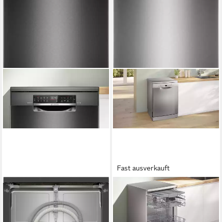
Fast ausverkauft
BOSCH
BOSCH
Standgeschirrspüler Serie 6
Standgeschirrspüler Serie 2
SMS6ECC12E
SMS2HVI02E