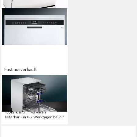
Fast ausverkauft
SIEMENS
Standgeschirrspüler iQ300
SN23HW02ME
Produktdatenblatt
599,99 €
17,42 €
mtl. in 48 Raten
lieferbar - in 6-7 Werktagen bei dir