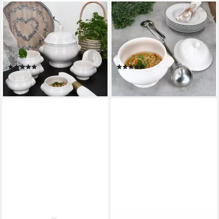
MAMBOCAT
MAMBOCAT
Suppenschüssel 7tlg Set LEO
Suppenschüssel LEO
Löwenkopf-Terrine mit &
Löwenkopf-Terrine 2L mit
ohne Deckel 2L 0,25L weiß,
Deckel weiß XL-Suppenschale
Steingut
Schüssel, Steingut
(1)
(2)
49,99 €
29,99 €
lieferbar - in 3-4 Werktagen bei dir
lieferbar - in 3-4 Werktagen bei dir