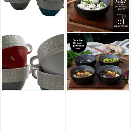
RIYASHOP
MORITZ & MORITZ
Suppenschüssel
Suppenschüssel VIDA Miso
Suppenschüssel
Schalen Anthrazit
(7)
(5)
6,99 €
24,99 €
(0,23 €/ 1 Stk)
(6,25 €/ 1 Stk)
lieferbar - in 6-8 Werktagen bei dir
lieferbar - in 3-4 Werktagen bei dir