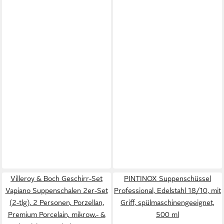
Villeroy & Boch Geschirr-Set
PINTINOX Suppenschüssel
Vapiano Suppenschalen 2er-Set
Professional, Edelstahl 18/10, mit
(2-tlg), 2 Personen, Porzellan,
Griff, spülmaschinengeeignet,
Premium Porcelain, mikrow.- &
500 ml