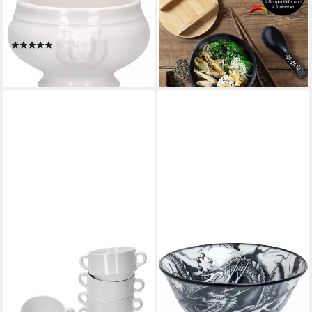
Löwenkopf-Terrinen 250ml
Moritz Ramen mit Blumen
19,99 €
weiß, Steingut
UVP
24,99 €
(2)
-20%
49,99 €
lieferbar - in 3-4 Werktagen bei dir
lieferbar - in 3-4 Werktagen bei dir