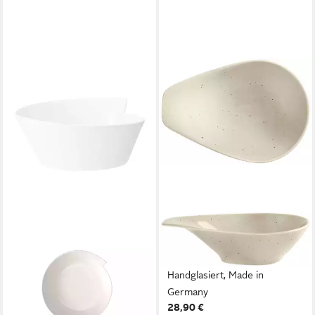
KAHLA
Suppenschale Homestyle
0,60 l, Porzellan, (1-tlg),
Handglasiert, Made in
Germany
28,90 €