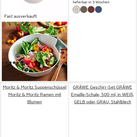
lieferbar in 3 Wochen
Fast ausverkauft
VILLEROY & BOCH
Suppenschüssel NewWave
große Terrine, Porzellan, (1-
tlg), Premium Porcelain,
mikrow.- & spülm.sicher, Made
(3)
in Germany
ab 89,90 €
lieferbar - in 3-4 Werktagen bei dir
Moritz & Moritz Suppenschüssel
GRÄWE Geschirr-Set GRÄWE
Moritz & Moritz Ramen mit
Emaille-Schale, 500 ml, in WEIß,
Blumen
GELB oder GRAU, Stahlblech