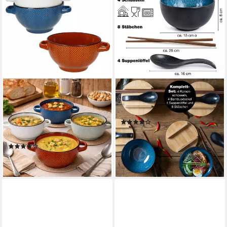
MAMBOCAT
MORITZ & MORITZ
Suppenschüssel MamboCat
Suppenschüssel SOLID 4x
4x Chevron Suppentassen
Ramen Blau
(10)
450ml Blau Braun Olivgrün
59,99 €
UVP
69,99 €
Weiß, Keramik
-14%
(1)
lieferbar - in 3-4 Werktagen bei dir
19,99 €
lieferbar - in 3-4 Werktagen bei dir