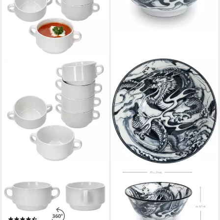
MAMBOCAT
WESTCRAFT
Suppenschüssel 6er Set Stiva
Suppenschale Japan-Bowls
Suppenschale weiß 250 ml,
ASIATICA, Ramen Bowl
Porzellan
Schalen aus Porzellan, 15 cm,
(6)