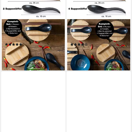
MORITZ & MORITZ
MORITZ & MORITZ
Suppenschüssel Moritz &
Suppenschüssel SOLID 4x
Moritz SOLID 2x Ramen Blau
Ramen Blau
(8)
(10)
34,99 €
59,99 €
UVP
69,99 €
lieferbar - in 3-4 Werktagen bei dir
-14%
lieferbar - in 3-4 Werktagen bei dir