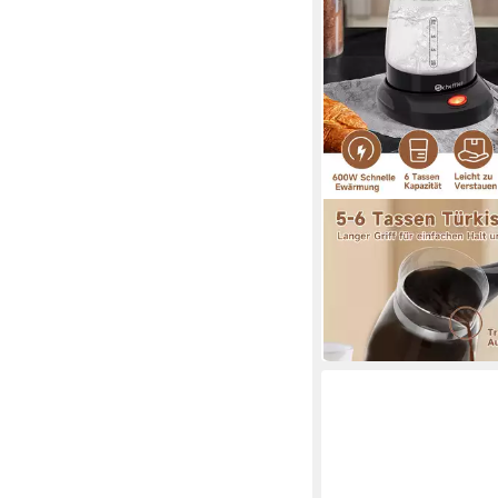
SCHEFFLER
Kaffeekanne Glas Kaf
Türkische Kaffeekoch
29,99 €
UVP
49,00 €
-39%
in 4-5 Werktagen bei dir