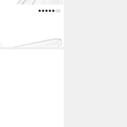
NA
(2)
eekanne Luana El Chico
 €
UVP
12,95 €
 Werktagen bei dir