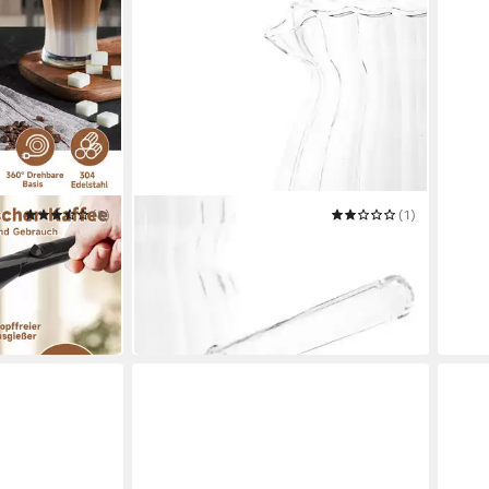
(8)
ALMINA
(1)
feemaschinen
Kaffeekanne Luana El Nina
8,95 €
er French Press
UVP
13,95 €
-36%
in 5-6 Werktagen bei dir