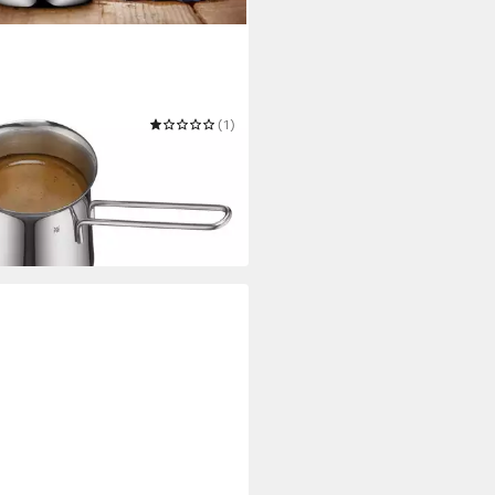
(1)
eekanne Mokkakännchen
MET, mit Griff, Schüttrand
9 €
 Werktagen bei dir