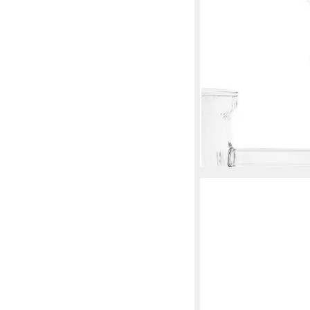
ALMINA
Kaffeekanne Luana El
7,95 €
UVP
12,95 €
-39%
in 5-6 Werktagen bei dir