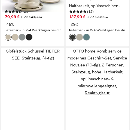
skandinavische,
Haltbarkeit, spülmaschinen- &
(26)
(12)
minimalistische
mikrowellengeeignet,
79,99 €
127,99 €
UVP
149,00 €
UVP
179,99 €
Formensprache, 16 Teile
Reaktivglasur
-46%
-29%
lieferbar - in 2-4 Werktagen bei dir
lieferbar - in 2-4 Werktagen bei dir
Gipfelstück Schüssel TIEFER
OTTO home Kombiservice
SEE, Steinzeug, (4-tlg)
modernes Geschirr-Set, Service
Novalee (10-tlg), 2 Personen,
Steinzeug, hohe Haltbarkeit,
spülmaschinen- &
mikrowellengeeignet,
Reaktivglasur