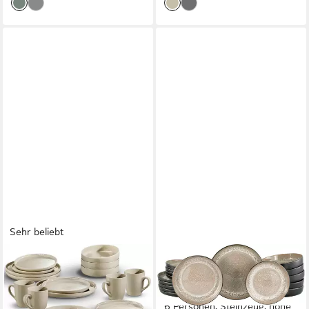
Sehr beliebt
LEGER HOME BY LENA GERCKE
OTTO HOME
Kombiservice Geschirr-Set,
Teller-Set modernes Teller
Service Liliane (16-tlg), 4
Set, Service Novalee (18-tlg),
Personen, Steinzeug,
6 Personen, Steinzeug, hohe