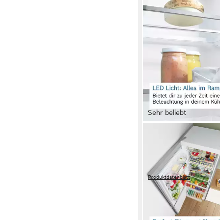
Sehr beliebt
BOSCH
Gefrierschrank Seri
70 x 176 x 78 cm
B/H/T
328 l
Kapazität Gefrieren
38 dB(A)
Betriebsgeräusc
Produktdatenblatt
879,00 €
UVP
1.659,00 
25,52 €
mtl. in 48 Raten
-47%
in 2-3 Werktagen bei dir