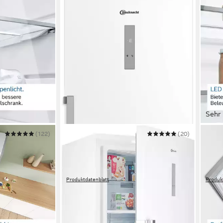
Sehr 
(122)
BAUKNECHT
(20)
BOSC
e 6 GSN54AWCV
Gefrierschrank GKN W19170C
Gefr
70 x 191,2 x 81,3 cm
B/H/T
70 x 1
404 l
Kapazität Gefrieren
366 l
h
36 dB(A)
Betriebsgeräusch
38 dB
Produktdatenblatt
Produk
829,00 €
899,
€
UVP
1.079,00 €
24,07 €
mtl. in 48 Raten
26,10
-23%
-48%
in 5-6 Werktagen bei dir
in 5-6