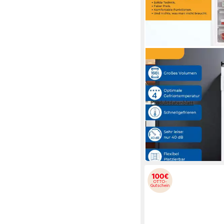
EXQUISIT
Gefrierschrank GS5
54.4 x 142.6 x 57.1 cm
B/H
168 l
Kapazität Gefrieren
40 dB(A)
Betriebsgeräusc
Produktdatenblatt
369,95 €
UVP
659,00 €
18,37 €
mtl. in 24 Raten
-44%
in 4-5 Werktagen bei dir