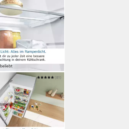
beliebt
H
(81)
ierschrank Serie 6 GSN58AWCV
91 x 78 cm
B/H/T
Kapazität Gefrieren
(A)
Betriebsgeräusch
tdatenblatt
00 €
UVP
1.719,00 €
 €
mtl. in 48 Raten
 Werktagen bei dir