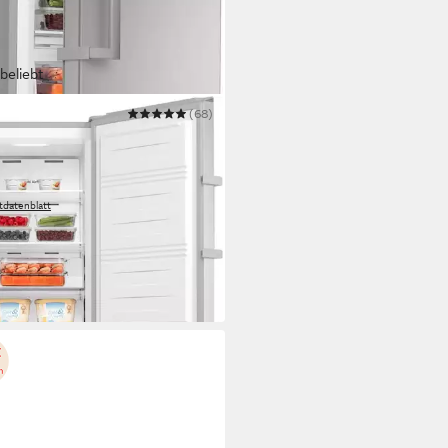
beliebt
EATIC
(68)
ierschrank HGS17260CNFI
 172 x 60 cm
B/H/T
apazität Gefrieren
(A)
Betriebsgeräusch
tdatenblatt
99 €
UVP
899,00 €
 €
mtl. in 48 Raten
 Werktagen bei dir