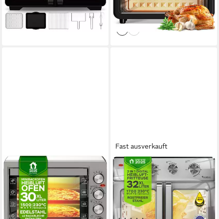
104,99 €
13,70 €
mtl. in 12 Raten
Toaster, Dörrer
Heißluftfritteuse, Toaster
lieferbar - in 3-4 Werktagen bei dir
9,59 €
mtl. in 12 Raten
lieferbar - in 3-4 Werktagen bei dir
Fast ausverkauft
TURBOTRONIC BY Z-LINE
TURBOTRONIC BY Z-LINE
Minibackofen 1500 W 30 l
Minibackofen 1700 W 32 l
Mini Backofen mit Umluft
Mini Backofen Airfryer Umluft
Drehspieß Grill Pizzaofen
Grill Drehspieß Pizzaofen,
Timer, Tischbackofen mit
Tischbackofen, kleiner