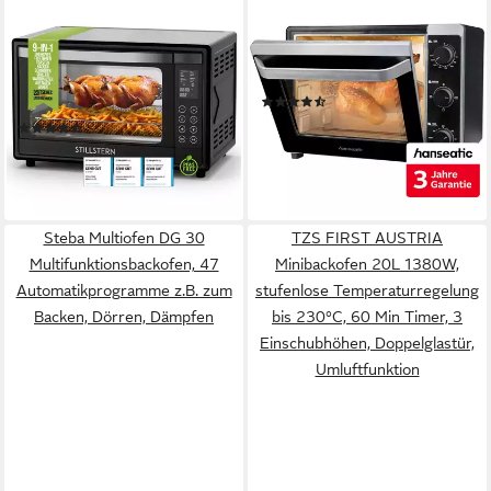
STILLSTERN
HANSEATIC
Minibackofen MB45-LED 2G
Minibackofen 17194935, 30 L
(45L) Deutsche Version,
Volumen, 1600 W, inkl. 3
Ofenhandschuhe, Rezeptheft,
Jahre Herstellergarantie
(339)
Drehspieß, Timer,
89,90 €
UVP
149,99 €
(63)
Innenbeleuchtung
nur diesen Monat
129,00 €
11,78 €
mtl. in 12 Raten
-40%
lieferbar - in 4-5 Werktagen bei dir
lieferbar - in 1-2 Werktagen bei dir
Steba Multiofen DG 30
TZS FIRST AUSTRIA
Multifunktionsbackofen, 47
Minibackofen 20L 1380W,
Automatikprogramme z.B. zum
stufenlose Temperaturregelung
Backen, Dörren, Dämpfen
bis 230°C, 60 Min Timer, 3
Einschubhöhen, Doppelglastür,
Umluftfunktion