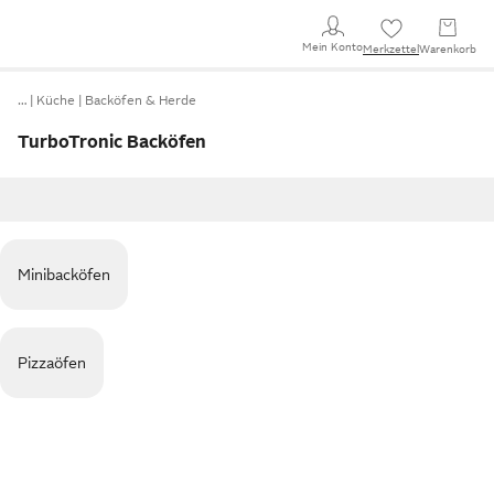
Mein Konto
Merkzettel
Warenkorb
…
Küche
Backöfen & Herde
TurboTronic Backöfen
Minibacköfen
Pizzaöfen