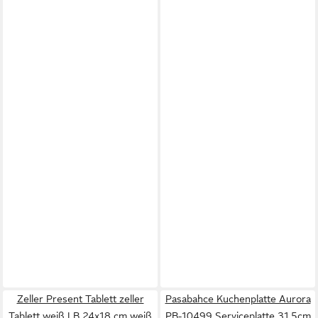
Zeller Present Tablett zeller
Pasabahce Kuchenplatte Aurora
Tablett weiß LB 24x18 cm weiß
PB-10499 Serviceplatte 31,5cm