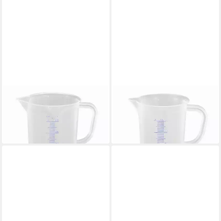
WACA
WACA
Messbecher Messbecher 0,5 l
Messbecher Messbecher
8,99 €
0,25 l
in 5-6 Werktagen bei dir
7,99 €
in 6-7 Werktagen bei dir