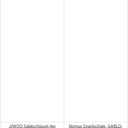
JIWOO Salatschüssel 4er
blomus Snackschale -SABLO-