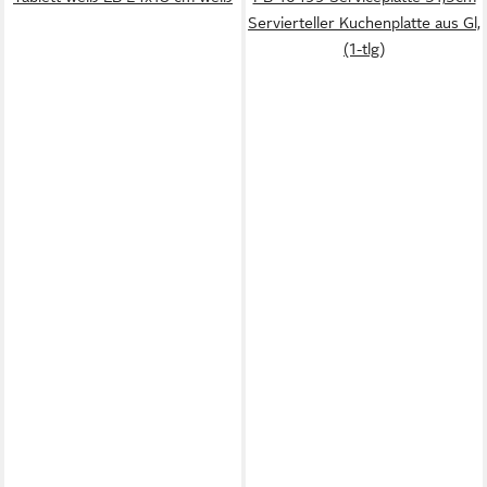
Servierteller Kuchenplatte aus Gl,
(1-tlg)