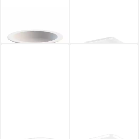
WACA
WACA
Teller Teller 21,5 cm tief
Servierplatte
7,32 €
weiß aus Kunststoff
in 4-5 Werktagen bei dir
9,99 €
in 5-6 Werktagen bei dir
WACA
WACA
Servierplatte
Servierplatte
7,04 €
8,14 €
in 4-5 Werktagen bei dir
in 4-5 Werktagen bei dir