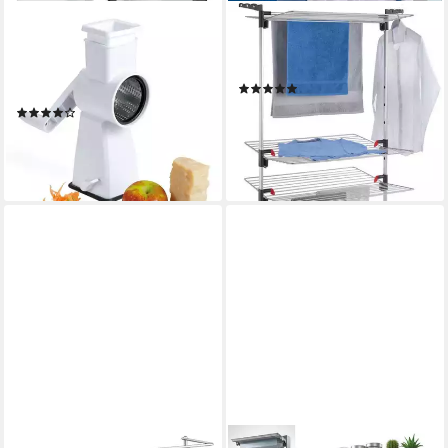
METALTEX
METALTEX
Trommelreibe Flash,
Turmwäscheständer Ciclone
Edelstahl, Kunststoff, (6-St),
Vario
(35)
mit Saugfuß
91,94 €
UVP
124,99 €
(66)
29,69 €
UVP
45,99 €
-26%
lieferbar - in 4-5 Werktagen bei dir
-35%
lieferbar - in 3-4 Werktagen bei dir