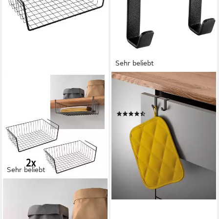
Sehr beliebt
METALTEX
Türhaken Galileo Lava, Türen,
Badezimmer, (Set, 1-St)
(21)
8,12 €
UVP
17,99 €
-55%
lieferbar - in 4-5 Werktagen bei dir
Sehr beliebt
METALTEX
Einhängekorb (2 St),
Industrial Look, zum