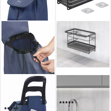
METALTEX
METALTEX
Einkaufstrolley Krokus, 50 l,
Zubehöraufbewahrungsständer
große, isolierende
Tokyo Lava U-Fix,
Fronttasche für empfindliche
Spülbecken-Organizer
(2)
Lebensmittel
21,95 €
UVP
28,99 €
(5)