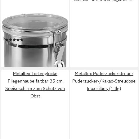
METALTEX
Vorratsdose, Edelstahl, (3-tlg),
Inox-Verschluss
(6)
ab 38,49 €
UVP
47,49 €
-19%
lieferbar - in 3-4 Werktagen bei dir
Metaltex Tortenglocke
Metaltex Puderzuckerstreuer
Fliegenhaube faltbar 35 cm
Puderzucker-/Kakao-Streudose
Speiseschirm zum Schutz von
Inox silber, (1-tlg)
Obst