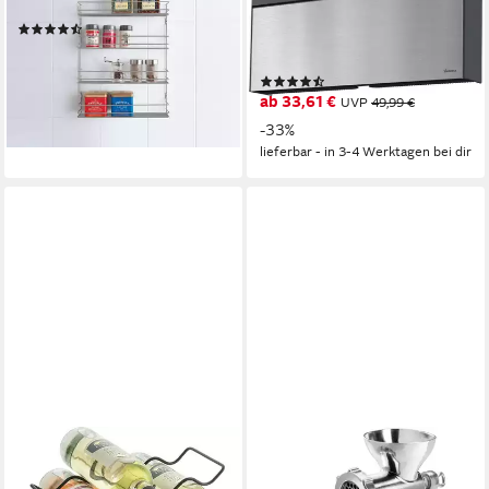
Gewürzregal, 1-tlg., 4 Etagen
Küchenrollenhalter Tango
(45)
Inox, (1-St),
20,99 €
UVP
27,49 €
Edelstahl/Kunststoff
-24%
(29)
lieferbar - in 3-4 Werktagen bei dir
ab 33,61 €
UVP
49,99 €
-33%
lieferbar - in 3-4 Werktagen bei dir