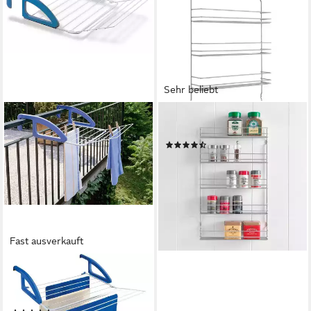
Sehr beliebt
METALTEX
Gewürzregal, 1-tlg., 5 Etagen
(56)
ab 23,99 €
UVP
31,99 €
-25%
lieferbar - in 4-5 Werktagen bei dir
Fast ausverkauft
METALTEX
Heizungswäschetrockner
Bries