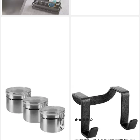
-24%
lieferbar - in 3-4 Werktagen bei dir
METALTEX
Türhaken Origin Lava,
Badezimmer, (Set, 1-St),
Metall
(5)
8,90 €
UVP
17,99 €
-51%
lieferbar - in 2-3 Werktagen bei dir