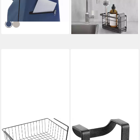
37,83 €
UVP
44,99 €
-24%
lieferbar - in 3-4 Werktagen bei dir
-16%
lieferbar - in 4-5 Werktagen bei dir