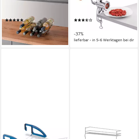
pulverbeschichtet, für bis zu
Wurstfülltrichter, Stößel, H.
20 Flaschen nutzbar
25cm, T. 14,5cm
(3)
(131)
13,78 €
ab 20,71 €
UVP
16,99 €
UVP
32,99 €
-19%
-37%
lieferbar - in 3-4 Werktagen bei dir
lieferbar - in 5-6 Werktagen bei dir