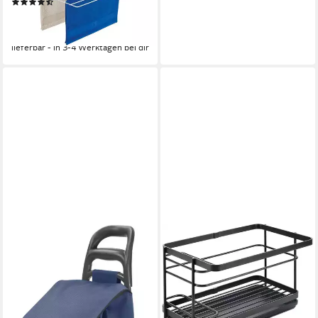
(107)
17,40 €
UVP
26,99 €
-36%
lieferbar - in 3-4 Werktagen bei dir