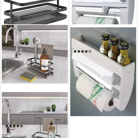
METALTEX
Wandrollenhalter Roll'n Roll,
Kunststoff
(118)
ab 21,90 €
UVP
34,99 €
-37%
lieferbar - in 4-5 Werktagen bei dir
METALTEX
Zubehöraufbewahrungsständer
Tokyo Lava, Spülbecken-
Organizer
(5)
18,99 €
UVP
24,99 €