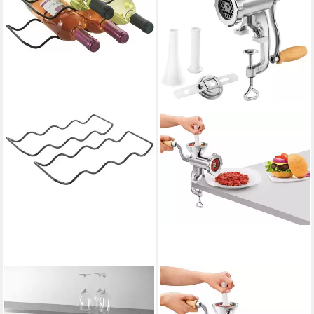
METALTEX
METALTEX
Weinflaschenhalter Wave20
Fleischwolf Jack Alu Grösse
Lava, (Set, 2-St), Metall,
5, mit Spritzgebäckaufsatz,