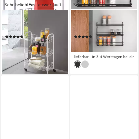
Sehr beliebt
Fast ausverkauft
Sehr beliebt
METALTEX
METALTEX
Rollwagen Siena, (1 St), 3
Gewürzregal, 1-tlg., Industrial
Etagen, 4 Lenkrollen
Look
(35)
(87)
ab 19,98 €
ab 14,38 €
UVP
23,99 €
UVP
19,49 €
-17%
-26%
lieferbar - in 3-4 Werktagen bei dir
lieferbar - in 3-4 Werktagen bei dir