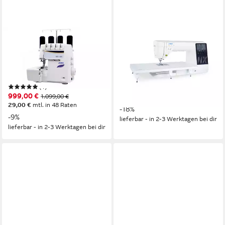
JUKI
JUKI
Nähmaschine Juki MO-1000 4
Nähmaschine Juki HZL Kirei
Faden Overlock
NX7
LED
Beleuchtung
287
Nutzstiche
(1)
ab 2.457,00 €
UVP
2.999,00 €
999,00 €
1.099,00 €
71,33 €
mtl. in 48 Raten
29,00 €
mtl. in 48 Raten
-18%
-9%
lieferbar - in 2-3 Werktagen bei dir
lieferbar - in 2-3 Werktagen bei dir