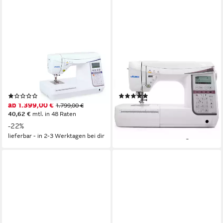
JUKI
JUKI
Nähmaschine Juki HZL-DX5
Nähmaschine HZL-DX3
184
Programme
158
Programme
26
Nutzstiche
29
Nutzstiche
LED
Beleuchtung
LED
Beleuchtung
(1)
(1)
ab 1.399,00 €
ab 1.099,00 €
1.799,00 €
1.399,00 €
40,62 €
mtl. in 48 Raten
31,91 €
mtl. in 48 Raten
-22%
-21%
lieferbar - in 2-3 Werktagen bei dir
lieferbar - in 2-3 Werktagen bei dir