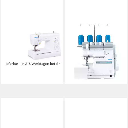
JUKI
JUKI
Nähmaschine Juki HZL-
Overlock-Nähmaschine MO-
H60HR
2500, Elektronische
499,00 €
569,00 €
Lufteinfädelung für
17,90 €
mtl. in 36 Raten
Ober-/Untergreifer
-12%
ab 1.599,00 €
1.999,00 €
lieferbar - in 2-3 Werktagen bei dir
46,42 €
mtl. in 48 Raten
-20%
lieferbar - in 2-3 Werktagen bei dir