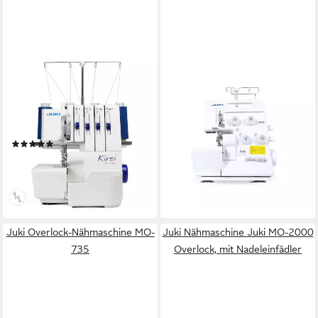
JUKI
JUKI
Overlock-Nähmaschine Kirei
Overlock-Nähmaschine JUKI
MO-204D
654DE - 2/3/4 Faden
Overlock
LED
Beleuchtung
649,00 €
UVP
799,00 €
(1)
18,84 €
mtl. in 48 Raten
669,00 €
799,00 €
-19%
19,42 €
mtl. in 48 Raten
lieferbar - in 2-3 Werktagen bei dir
-16%
lieferbar - in 2-3 Werktagen bei dir
Juki Overlock-Nähmaschine MO-
Juki Nähmaschine Juki MO-2000
735
Overlock, mit Nadeleinfädler