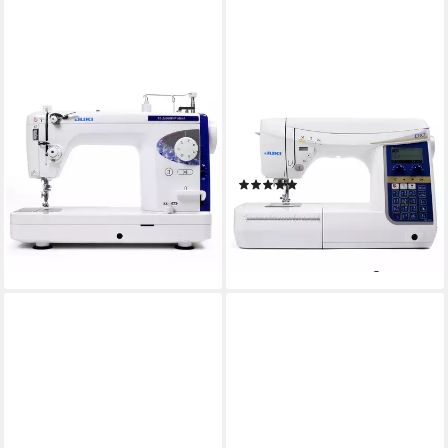
JUKI
JUKI
Nähmaschine TL-2200QVP
Nähmaschine HZL-DX7
Mini
275
Programme
26
Nutzstiche
1
Programme
LED
Beleuchtung
LED
Beleuchtung
(3)
1.599,00 €
1.999,00 €
ab 1.502,63 €
UVP
1.999,00 €
46,42 €
mtl. in 48 Raten
43,63 €
mtl. in 48 Raten
-20%
-25%
lieferbar - in 2-3 Werktagen bei dir
lieferbar - in 2-3 Werktagen bei dir