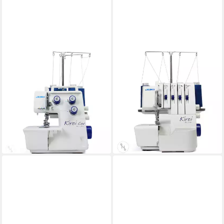
JUKI
JUKI
Coverstich-Nähmaschine Kirei
Overlock-Nähmaschine Kirei
MCS-1800
MO-214D
LED
Beleuchtung
LED
Beleuchtung
999,00 €
699,00 €
1.199,00 €
849,00 €
29,00 €
mtl. in 48 Raten
20,29 €
mtl. in 48 Raten
-17%
-18%
lieferbar - in 2-3 Werktagen bei dir
lieferbar - in 2-3 Werktagen bei dir