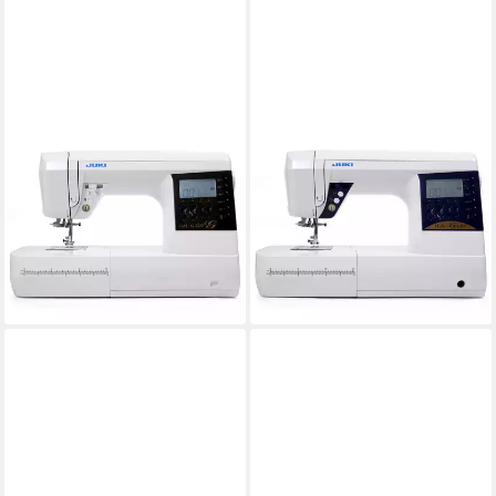
JUKI
JUKI
Nähmaschine HZL-G120
Nähmaschine HZL-G320
70
Programme
80
Programme
20
Nutzstiche
20
Nutzstiche
LED
Beleuchtung
LED
Beleuchtung
ab 769,00 €
ab 898,00 €
999,00 €
UVP
1.099,00 €
22,33 €
mtl. in 48 Raten
26,07 €
mtl. in 48 Raten
-23%
-18%
lieferbar - in 2-3 Werktagen bei dir
lieferbar - in 2-3 Werktagen bei dir