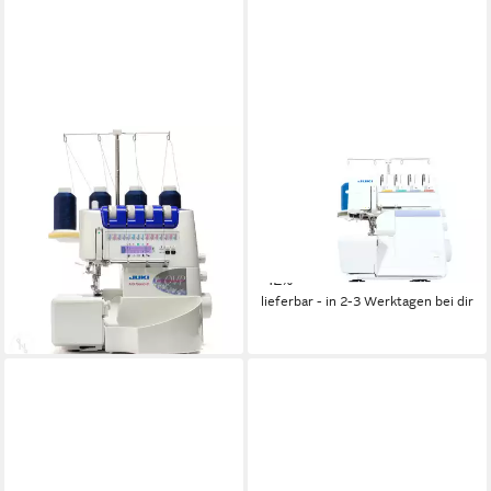
JUKI
JUKI
Overlock-Nähmaschine MO-
Nähmaschine Juki MO-734DE
2000
16
Nutzstiche
LED
Beleuchtung
879,00 €
999,00 €
25,52 €
mtl. in 48 Raten
1.349,00 €
1.699,00 €
-12%
39,17 €
mtl. in 48 Raten
lieferbar - in 2-3 Werktagen bei dir
-21%
lieferbar - in 2-3 Werktagen bei dir