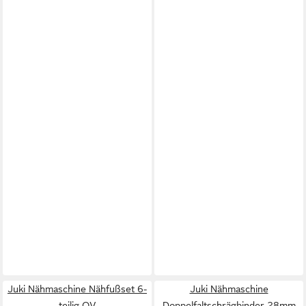
Juki Nähmaschine Nähfußset 6-
Juki Nähmaschine
teilig OV
Doppelfaltschrägbinder 28mm