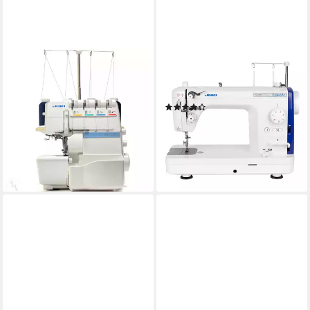
JUKI
JUKI
Overlock-Nähmaschine MO-
Nähmaschine - TL-2300
734DE
Sumato Schnellnäher
(1)
Glühbirne 5W
Beleuchtung
ab 1.698,00 €
1.999,00 €
ab 859,00 €
49,30 €
mtl. in 48 Raten
UVP
1.159,00 €
24,94 €
mtl. in 48 Raten
-15%
-26%
lieferbar - in 2-3 Werktagen bei dir
lieferbar - in 2-3 Werktagen bei dir