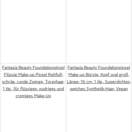
Fantasia Beauty Foundationpinsel
Fantasia Beauty Foundationpinsel
Flüssig Make-up Pinsel Rehfuß,
Make-up Bürste, Kopf oval groß,
schräg, runde Zwinge, Torayhaar,
Länge: 16 cm, 1 tlg., Superdichtes,
1 tlg., für flüssiges, pudriges und
weiches Synthetik-Haar, Vegan
cremiges Make-Up