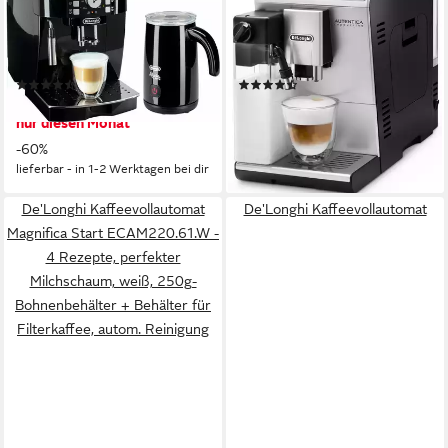
ECAM21.118.B - mit Barista-
Cappuccino ETAM29.660.SB
Milchaufschäumer, Schwarz,
- Superkompakt - nur 19,5 cm
Direktwahltasten,
breit,
(2993)
(651)
Kegelmahlwerk (13 Malgrade),
LatteCremaMilchsystem,
299,00 €
479,00 €
UVP
740,00 €
UVP
1.035,00 €
15 Bar Pumpendruck
Kegelmahlwerk 13-stufig,
nur diesen Monat
-54%
automatische Reinigung
-60%
lieferbar - in 1-2 Werktagen bei dir
lieferbar - in 1-2 Werktagen bei dir
De'Longhi Kaffeevollautomat
De'Longhi Kaffeevollautomat
Magnifica Start ECAM220.61.W -
4 Rezepte, perfekter
Milchschaum, weiß, 250g-
Bohnenbehälter + Behälter für
Filterkaffee, autom. Reinigung