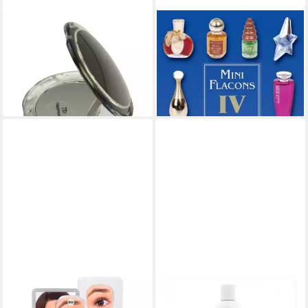
FANTASIA
FANTASIA
Taschenspiegel
Mini Flacons International
Taschenspiegel, Acryl, rund,
Band 4 / Michael Steiner, Gabi
7-fach (1-St), Alle Hauttypen
Herzog
15,95 €
22,50 €
lieferbar - in 3-4 Werktagen bei dir
lieferbar - in 2-3 Werktagen bei dir
FANTASIA
FANTASIA
Badspiegel Reisespiegel
Haarspülung Ic Hair Polisher