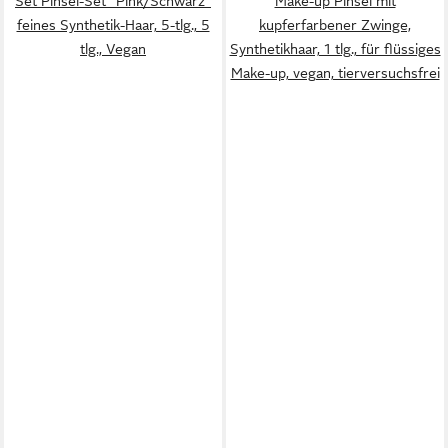
Set Pinsel-Set "Pink/Schwarz"
Make-up Pinsel mit
feines Synthetik-Haar, 5-tlg., 5
kupferfarbener Zwinge,
tlg., Vegan
Synthetikhaar, 1 tlg., für flüssiges
Make-up, vegan, tierversuchsfrei