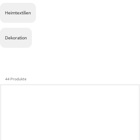
Heimtextilien
Dekoration
44 Produkte