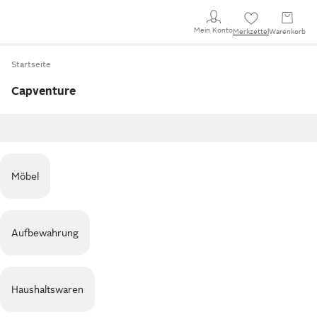
Mein Konto
Merkzettel
Warenkorb
Startseite
Capventure
Möbel
Aufbewahrung
Haushaltswaren