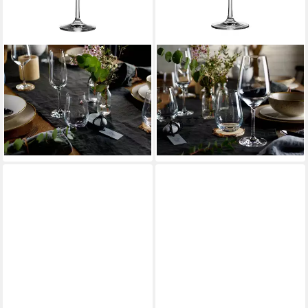
VILLEROY & BOCH
VILLEROY & BOCH
Sektglas Voice Basic
Rotweinglas Voice Basic
Sektgläser 360 ml 4er Set, 4-
Rotweingläser 200 ml 4er
tlg., Glas
Set, 4-tlg., Glas
(1)
ab 31,63 €
ab 27,46 €
lieferbar - in 2-3 Werktagen bei dir
lieferbar - in 2-3 Werktagen bei dir