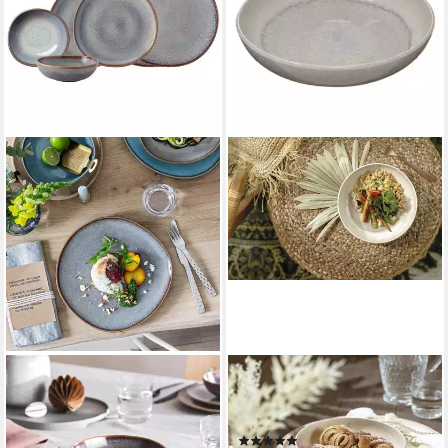
LIKE. BY VILLEROY & BOCH
VILLEROY & BOCH
Kombiservice Lave Basic-Set
Suppenteller Perlemor Sand,
6er Set (6-tlg), 2 Personen,
Spülmaschinengeeignet
(1)
Steingut