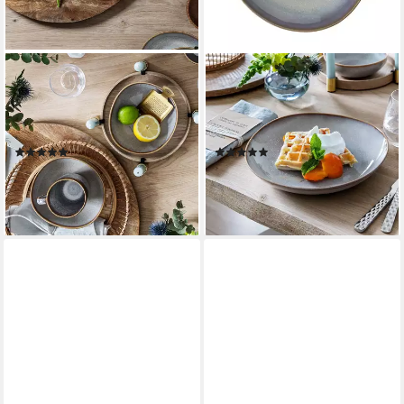
LIKE. BY VILLEROY & BOCH
LIKE. BY VILLEROY & BOCH
Tasse Lave Henkelbecher, 1-
Müslischale Lave SchaleFlach,
tlg., Steingut, Steingut, 1 Stck,
Steingut, (1-tlg), Steingut, 1
mikrow.- & spülm.sicher
Stck, mikrow.- & spülm.sicher
(4)
(1)
ab 21,60 €
36,95 €
lieferbar - in 2-3 Werktagen bei dir
lieferbar - in 4-5 Werktagen bei dir