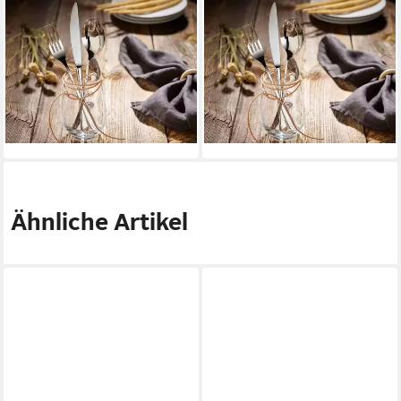
VIVO VILLEROY & BOCH GROUP
VIVO VILLEROY & BOCH GROUP
Besteck-Set New Fresh Basic
Besteck-Set New Fresh Basic
Tafelbesteck 24er Set (24-
Tafelbesteck 144er Set (144-
tlg), Edelstahl,
tlg), Edelstahl,
Spülmaschinenfest
Spülmaschinenfest
ab 83,95 €
555,45 €
lieferbar - in 2-3 Werktagen bei dir
lieferbar - in 2-3 Werktagen bei dir
Ähnliche Artikel