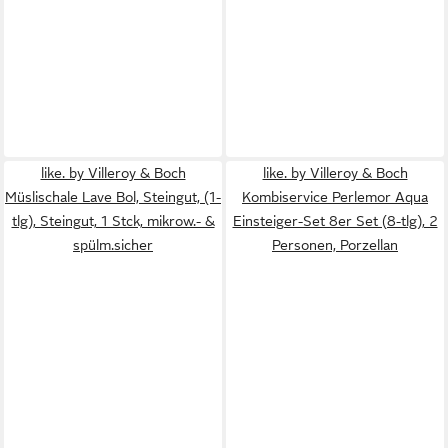
like. by Villeroy & Boch
like. by Villeroy & Boch
Müslischale Lave Bol, Steingut, (1-
Kombiservice Perlemor Aqua
tlg), Steingut, 1 Stck, mikrow.- &
Einsteiger-Set 8er Set (8-tlg), 2
spülm.sicher
Personen, Porzellan