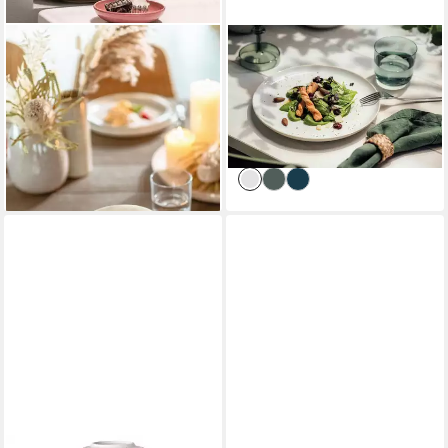
LIKE. BY VILLEROY & BOCH
LIKE. BY VILLEROY & BOCH
Geschirr-Set Perlemor Sand
Kombiservice Crafted
Bol 0,59 l Set6, Premium
Einsteiger-Set 8er Set (8-tlg),
Porcelain
2 Personen, Porzellan
116,80 €
191,95 €
lieferbar - in 2-3 Werktagen bei dir
lieferbar - in 4-5 Werktagen bei dir