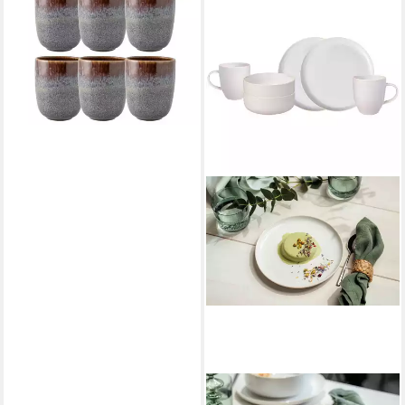
Geschirr-Set Lave beige
Becher ohne Henkel Set 0,4 l
Set6, Steinzeug
116,80 €
lieferbar - in 2-3 Werktagen bei dir
LIKE. BY VILLEROY & BOCH