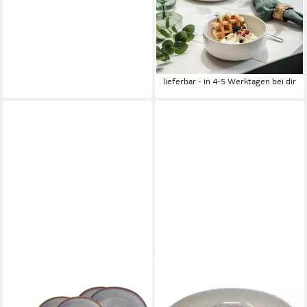
Frühstücks-Geschirrset
Crafted Cotton Frühstücks-
Set 6er Set (6-tlg), 2
Personen, Porzellan
127,95 €
lieferbar - in 4-5 Werktagen bei dir