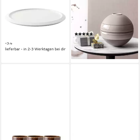
Servierschüssel Iconic La
Geschirr-Set Iconic LaBoule
Boule Kyoto Ø24cm, Premium
(7-tlg), 2 Personen, Porzellan,
Porcelain, (Schüsseln &
Premium Porcelain, mikrow.-
Schalen)
& spülm.sicher, Made in
(4)
ab 426,55 €
UVP
449,00 €
Germany
299,00 €
-5%
lieferbar - in 4-5 Werktagen bei dir
lieferbar - in 2-3 Werktagen bei dir
+2
LIKE. BY VILLEROY & BOCH