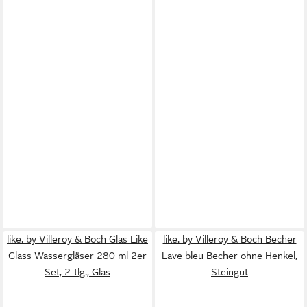
like. by Villeroy & Boch Glas Like
like. by Villeroy & Boch Becher
Glass Wassergläser 280 ml 2er
Lave bleu Becher ohne Henkel,
Set, 2-tlg., Glas
Steingut