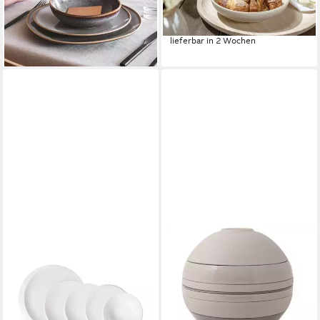
ab 18,92 €
UVP
24,90 €
149,45 €
-24%
lieferbar - in 4-5 Werktagen bei dir
lieferbar in 2 Wochen