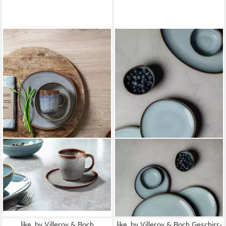
LIKE. BY VILLEROY & BOCH
LIKE. BY VILLEROY & BOCH
Geschirr-Set Lave beige
Teller-Set Lave glace
Becher mit Henkel Set 0,4 l
Brotteller 17 cm Set6,
6tlg, Steinzeug
Steingut
116,80 €
119,40 €
lieferbar - in 2-3 Werktagen bei dir
lieferbar - in 2-3 Werktagen bei dir
like. by Villeroy & Boch
like. by Villeroy & Boch Geschirr-