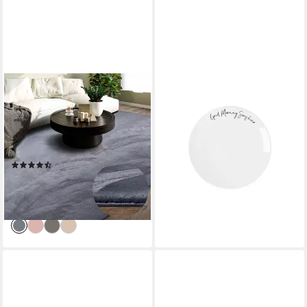
VILLEROY & BOCH
VILLEROY & BOCH
Teppich Leon, rechteckig,
Frühstücksteller Statement
Höhe: 15 mm, Langflor,
Frühstücksteller Sunshine ø
Shaggy, uni, flauschig weich,
21,2 cm, (1 St)
ab 16,33 €
glänzend, Kaninchenfell Haptik
lieferbar - in 2-3 Werktagen bei dir
(16)
ab 36,10 €
UVP
74,90 €
-52%
lieferbar - in 3-4 Werktagen bei dir