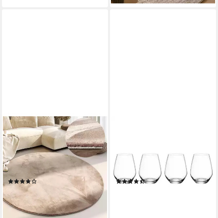
VILLEROY & BOCH
VILLEROY & BOCH
Teppich Leon, rund, Höhe: 15
Gläser-Set Ovid Wasserglas
mm, Langflor, Shaggy,
4er-Set, 4-tlg., Glas,
einfarbig, flauschig, weich,
Kristallglas, 4 Stck,
glänzend, modern, uni
spülmaschinenfest
(11)
(32)
ab 77,65 €
ab 33,50 €
UVP
159,90 €
UVP
41,90 €
-51%
-20%
lieferbar - in 3-4 Werktagen bei dir
lieferbar - in 3-4 Werktagen bei dir