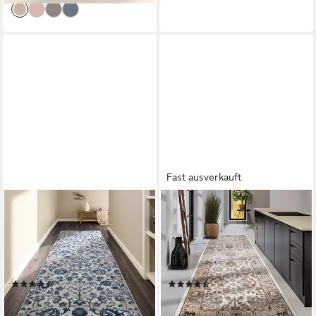
Fast ausverkauft
VILLEROY & BOCH
VILLEROY & BOCH
Teppich Ernest, rechteckig,
Teppich Egon, rechteckig,
Höhe: 11 mm, Läufer,
Höhe: 7 mm, Orientalisch,
Orientalisch in einem Vintage-
Fransen, Läufer,
Look, Wohnzimmer, Kurzflor
Wohnzimmer, Schlafzimmer,
(24)
(7)
Klassisch
ab 81,42 €
ab 77,82 €
UVP
179,90 €
UVP
109,90 €
-55%
-29%