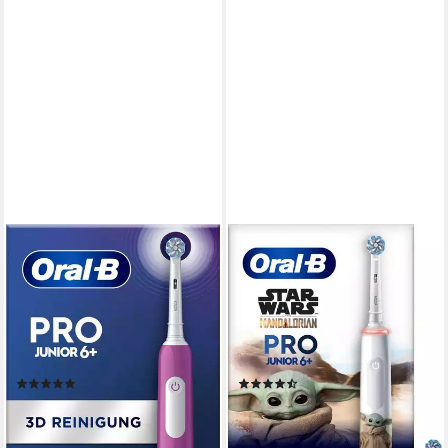
ORAL-B
ORAL-B
Elektrische Zahnbürste Oral-B
Elektrische Zahnbürste Oral-B
Pro Junior Elektrische
Pro Junior Star Wars
Zahnbürste, Lila
Elektrische Zahnbürste, Weiß
1 St.
Aufsteckbürsten
2 St.
Aufsteckbürsten
3
Reinigungsprogramme
3
Reinigungsprogramme
(46)
(11)
64,94 €
ab 58,90 €
lieferbar - in 5-6 Werktagen bei dir
lieferbar - in 5-6 Werktagen bei dir