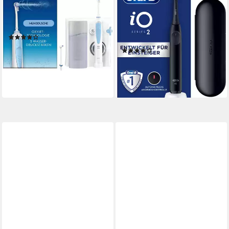
Munddusche Oral Health
Elektrische Zahnbürste iO
Center, Anpassbare
Series 2
Wasserstrahlen
1 St.
Aufsteckbürsten
(99)
3
Reinigungsprogramme
ab 76,44 €
(26)
lieferbar - in 6-7 Werktagen bei dir
ab 65,90 €
lieferbar - in 5-6 Werktagen bei dir