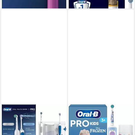
ORAL-B
ORAL-B
Munddusche Oral Health
Elektrische Zahnbürste Pro
Center, mit PRO Series 1
Kids Frozen
elektrische Zahnbürste
1 St.
Aufsteckbürsten