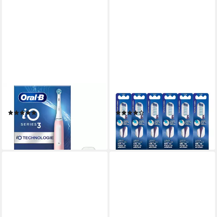
ORAL-B
ORAL-B
Elektrische Zahnbürste iO 3
Zahnbürste
(1)
(1)
ab 68,00 €
23,79 €
(0,76 €/ 1 Stk)
lieferbar - in 4-5 Werktagen bei dir
lieferbar - in 2-3 Werktagen bei dir