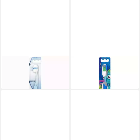
ORAL-B
ORAL-B
Zahnbürste
Zahnbürste
8,27 €
2,52 €
lieferbar - in 4-5 Werktagen bei dir
lieferbar - in 4-5 Werktagen bei dir