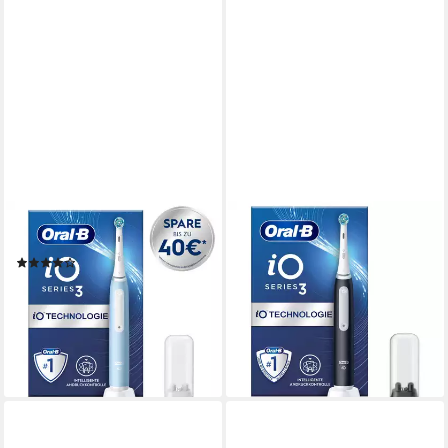
ORAL-B
ORAL-B
Elektrische Zahnbürste iO 3
Elektrische Zahnbürste iO
(5)
Series 3
ab 79,99 €
Magnetischer Antrieb (iO-Technologie) mit rotierenden und mikro-vibrierenden Bürstenbewegungen zur Plaque-Entfernung
lieferbar - in 2-3 Werktagen bei dir
1 St.
Aufsteckbürsten
3
Reinigungsprogramme
ab 74,99 €
lieferbar - in 2-3 Werktagen bei dir