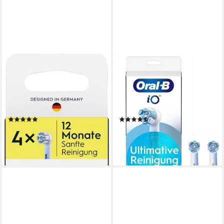
ORAL-B
ORAL-B
Aufsteckbürsten iO Sanfte
Aufsteckbürsten iO Ultimative
Reinigung, fortschrittliche
Reinigung, für
Plaque-Entfernung, für
fortgeschrittene
empfindliches Zahnfleisch
Tiefenreinigung und Plaque-
(94)
(160)
Entfernung
ab 39,94 €
ab 27,94 €
lieferbar - in 4-5 Werktagen bei dir
lieferbar - in 4-5 Werktagen bei dir