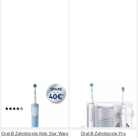
ORAL-B
ORAL-B
Elektrische Zahnbürste
Elektrische Zahnbürste Health
Vitality Pro
Center Oxyjet + iO4
(5)
281,44 €
ab 47,32 €
lieferbar - in 4-5 Werktagen bei dir
lieferbar - in 5-6 Werktagen bei dir
Oral-B Zahnbürste Kids Star Wars
Oral-B Zahnbürste Pro