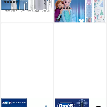
(58)
2
Reinigungsprogramme
ab 103,94 €
(23)
lieferbar - in 3-4 Werktagen bei dir
45,90 €
lieferbar - in 7-9 Werktagen bei dir
ORAL-B
ORAL-B