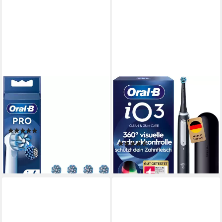
ORAL-B
ORAL-B
Aufsteckbürsten Pro
Elektrische Zahnbürste iO
Sensitive Clean, X-förmige
Series 3
Borsten
1 St.
Aufsteckbürsten
(83)
3
Reinigungsprogramme
ab 27,44 €
(51)
lieferbar - in 4-5 Werktagen bei dir
ab 111,60 €
lieferbar - in 5-6 Werktagen bei dir