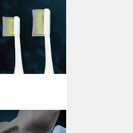
N
trische Zahnbürste Toothwave
E1001 elektrische Zahnbürste