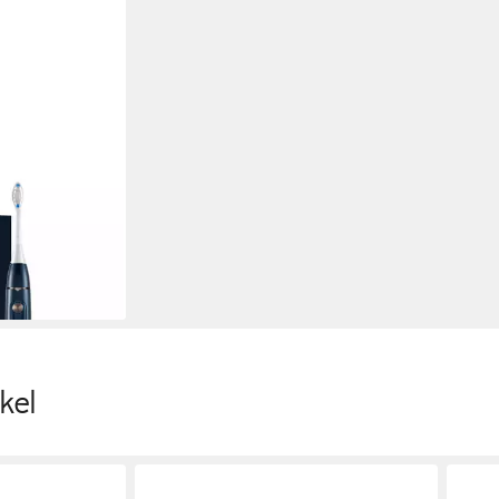
e
en bei dir
kel