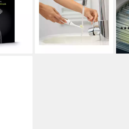
-62%
in w
 €
lieferbar - in 2-3 Werktagen bei dir
Denta
2 St.
en bei dir
4
Re
49,9
-40
liefe