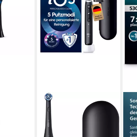
cYou
um Schwarz,
Borsten, Auch
eisch und Zähne