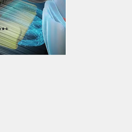
eiß
l RF-Technologie
Technologie
Aufsteckbürsten
inigungsprogramme
(3)
9 €
83,99 €
%
rbar - in 2-3 Werktagen bei dir