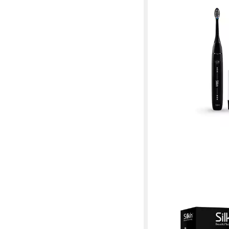
SILK'N
Elektrische Zahnbürs
black