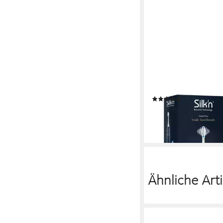
SILK'N
Elektrische Zahnbürst
(13)
49,99 €
UVP
129,00 €
-61%
lieferbar - in 2-3 Werktag
Ähnliche Arti