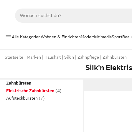
Alle Kategorien
Wohnen & Einrichten
Mode
Multimedia
Sport
Beau
Startseite
Marken
Haushalt
Silk'n
Zahnpflege
Zahnbürsten
Silk'n Elektr
Zahnbürsten
Elektrische Zahnbürsten
Aufsteckbürsten