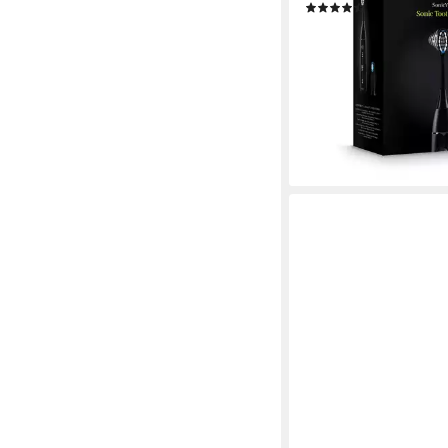
(29)
ab 39,99 €
UVP
129,00
-69%
lieferbar - in 2-3 Werktag