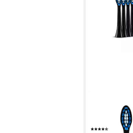
SILK'N
Aufsteckbürsten Soni
Ersatzköpfe 4er medi
abgerundete Dupont-
empfindliches Zahnfl
(8)