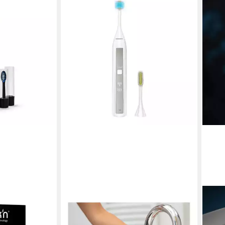
SILK'N
SILK'
te SonicYou
Elektrische Zahnbürste TW1PE3001
Elek
ab 29,95 €
79,00 €
TW1P