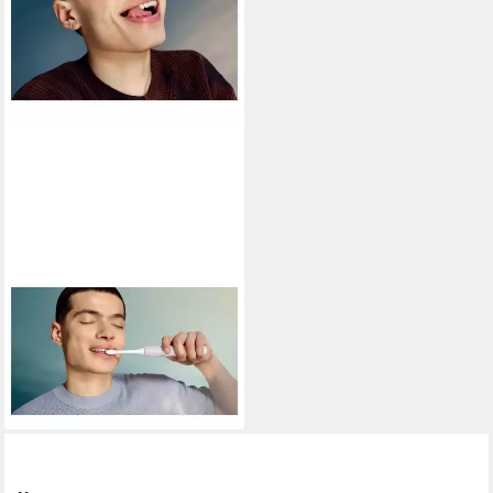
PHILIPS
Elektrische Zahnbürste Philips
Sonicare 2100 series
HX4022/03 Elektrische
Zahnbürste Schallza
45,70 €
lieferbar - in 2-3 Werktagen bei dir