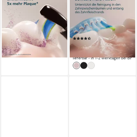
Elektrische Zahnbürste Series
Elektrische Zahnbürste
3100
DiamondClean 9000 HX9911
2 St.
Aufsteckbürsten
Schalltechnologie
Technologie
1
Reinigungsprogramme
1 St.
Aufsteckbürsten
4
Reinigungsprogramme
89,99 €
UVP
99,99 €
(422)
-10%
199,99 €
UVP
219,99 €
lieferbar - in 3-5 Werktagen bei dir
-9%
lieferbar - in 1-2 Werktagen bei dir