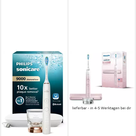
PHILIPS
Elektrische Zahnbürste
HX9911/79 Sonicare
DiamondClean 9000 Special
Edition
Schalltechnologie
Technologie
229,99 €
lieferbar - in 4-5 Werktagen bei dir