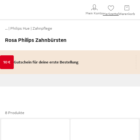
Mein Konto
Merkzettel
Warenkorb
…
Philips Hue
Zahnpflege
Rosa Philips Zahnbürsten
10 €
Gutschein für deine erste Bestellung
8 Produkte