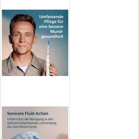
PHILIPS SONICARE
Elektrische Zahnbürste
DiamondClean 9000 HX9911
Schalltechnologie
Technologie