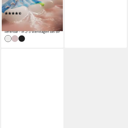
1 St.
Aufsteckbürsten
4
Reinigungsprogramme
(422)
ab 174,95 €
UVP
219,99 €
-20%
lieferbar - in 2-3 Werktagen bei dir