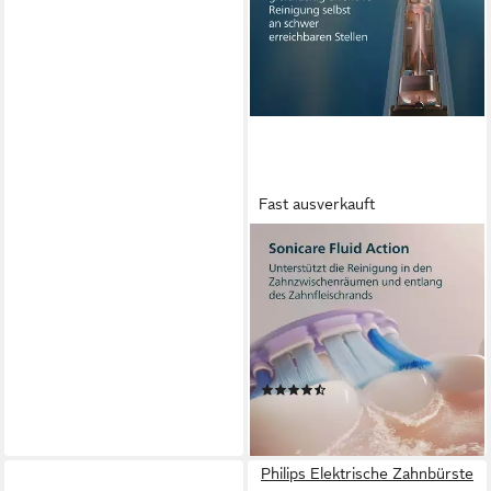
Fast ausverkauft
PHILIPS SONICARE
Elektrische Zahnbürste Series
7100 HX7429/02
Schalltechnologie
Technologie
2 St.
Aufsteckbürsten
4
Reinigungsprogramme
(17)
ab 229,00 €
lieferbar - in 3-4 Werktagen bei dir
Philips Elektrische Zahnbürste