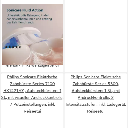
PHILIPS SONICARE
Elektrische Zahnbürste Series
6100 HX7400/01
Schalltechnologie
Technologie
1 St.
Aufsteckbürsten
2
Reinigungsprogramme
(90)
ab 89,99 €
UVP
99,99 €
-10%
lieferbar - in 1-2 Werktagen bei dir
Philips Sonicare Elektrische
Philips Sonicare Elektrische
Zahnbürste Series 7100
Zahnbürste Series 5300,
HX7421/01, Aufsteckbürsten: 1
Aufsteckbürsten: 1 St., mit
St., mit visueller Andruckkontrolle,
Andruckkontrolle, 2
7 Putzeinstellungen, inkl.
Intensitätsstufen, inkl. Ladegerät,
Reiseetui
Reiseetui