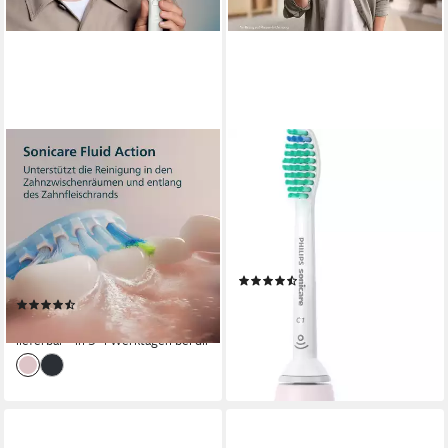
PHILIPS SONICARE
PHILIPS SONICARE
Elektrische Zahnbürste
Elektrische Zahnbürste Series
DiamondClean 9000 Special
3100 HX3673
Edition HX9911
Schalltechnologie
Technologie
1 St.
Aufsteckbürsten
Schalltechnologie
Technologie
1
Reinigungsprogramme
1 St.
Aufsteckbürsten
4
Reinigungsprogramme
(136)
54,99 €
UVP
69,99 €
(281)
ab 159,99 €
-21%
lieferbar - in 3-4 Werktagen bei dir
lieferbar - in 1-2 Werktagen bei dir