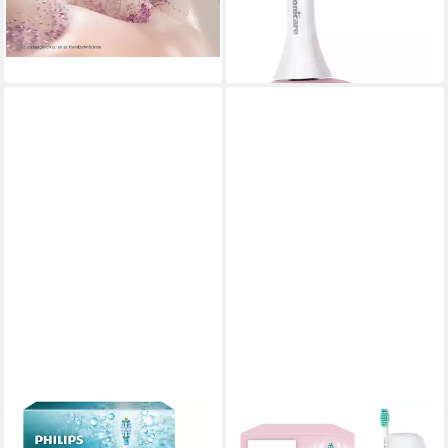
-10%
ab 44,99 €
UVP
54,99 €
lieferbar - in 3-5 Werktagen bei dir
-18%
lieferbar - in 1-2 Werktagen bei dir