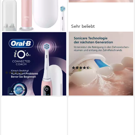
Sehr beliebt
ORAL-B
PHILIPS SONICARE
Elektrische Zahnbürste iO
Elektrische Zahnbürste Series
Series 6 N
3100
2 St.
Aufsteckbürsten
1
Reinigungsprogramme
5
Reinigungsprogramme
(46)
(182)
49,99 €
ab 119,00 €
lieferbar - in 1-2 Werktagen bei dir
(0,21 €/ 1 Stk)
leider ausverkauft