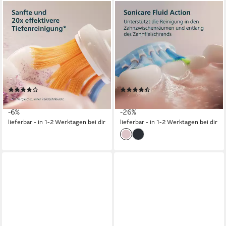
PHILIPS SONICARE
PHILIPS SONICARE
Elektrische Zahnbürste
Elektrische Zahnbürste
DiamondClean Prestige 9900
DiamondClean 9000 Special
HX9992
Edition HX9911
Schalltechnologie
Technologie
Schalltechnologie
Technologie
2 St.
Aufsteckbürsten
1 St.
Aufsteckbürsten
5
Reinigungsprogramme
4
Reinigungsprogramme
(2)
(281)
329,99 €
184,99 €
UVP
349,99 €
UVP
249,99 €
-6%
-26%
lieferbar - in 1-2 Werktagen bei dir
lieferbar - in 1-2 Werktagen bei dir