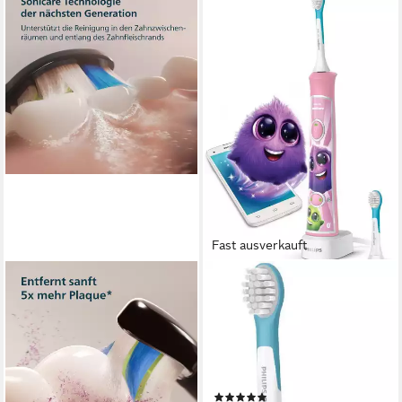
Fast ausverkauft
PHILIPS SONICARE
PHILIPS SONICARE
Elektrische Zahnbürste Series
Elektrische Kinderzahnbürste
3100
HX6352/42
2 St.
Aufsteckbürsten
Schalltechnologie
Technologie
1
Reinigungsprogramme
2 St.
Aufsteckbürsten
2
Reinigungsprogramme
89,99 €
UVP
99,99 €
(44)