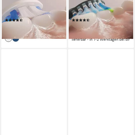
Schalltechnologie
Technologie
Schalltechnologie
Technologie
1 St.
Aufsteckbürsten
2 St.
Aufsteckbürsten
2
Reinigungsprogramme
4
Reinigungsprogramme
(10)
(297)
ab 154,26 €
ab 214,99 €
UVP
349,99 €
lieferbar - in 3-4 Werktagen bei dir
-39%
lieferbar - in 1-2 Werktagen bei dir