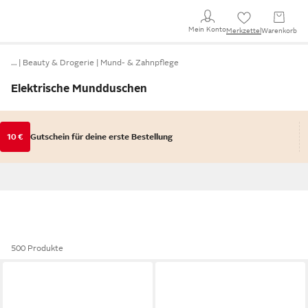
Mein Konto
Merkzettel
Warenkorb
…
Beauty & Drogerie
Mund- & Zahnpflege
Elektrische Mundduschen
10 €
Gutschein für deine erste Bestellung
500 Produkte