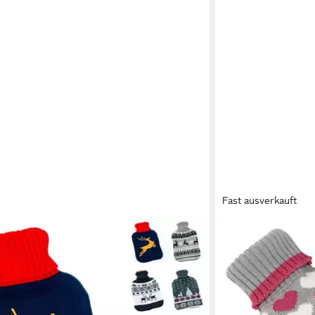
Fast ausverkauft
GRAVIDUS
Wärmflasche Gummi
Überzug Wärmeflasc
15,99 €
lieferbar - in 3-4 Werk