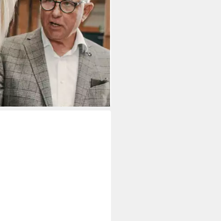
 1,8 l mit Fleecebezug, Made in
t
tagen bei dir