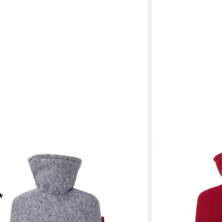
ROSCH
che - Wärmflasche Klassik 1,8 l mit
zug Filzoptik, Made in Germany - grau-
e
(4)
 - in 3-4 Werktagen bei dir