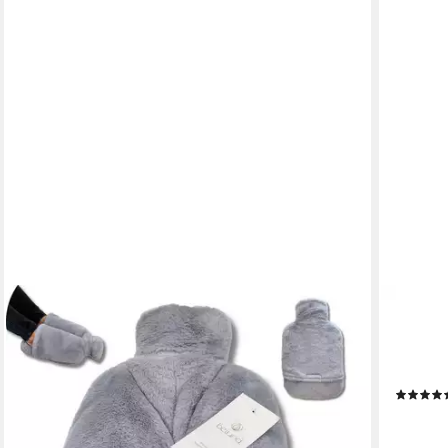
HUGO F
Wärmflas
Strickbe
melang
16,90 €
lieferbar