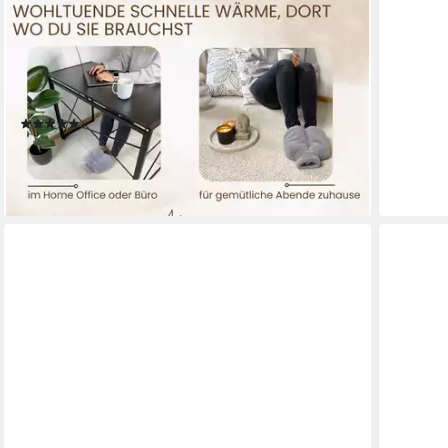
BELUND.
Wärmflasche Premium Fußwärmer mit kuscheligem
extra dickem Plüsch-Bezug, 2 in 1, 2 in 1-
Wärmflasche und Fußwärmer, Bezug waschbar auf
30 Grad
(1)
32,90 €
lieferbar - in 2-3 Werktagen bei dir