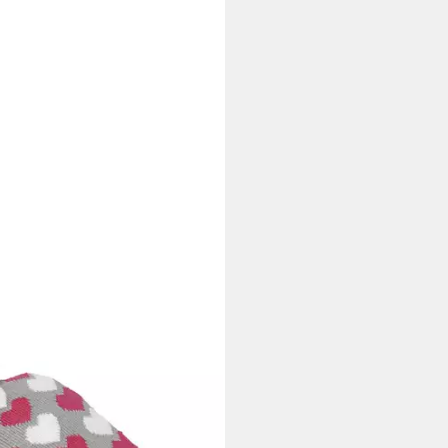
 Wärmflasche mit Bezug
he Bettflasche 2 Liter
tagen bei dir