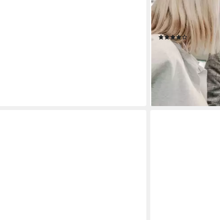
HUGO FROSCH
Wärmflasche Klassik
Germany - dunkelro
(5)
17,95 €
lieferbar - in 3-4 Werk