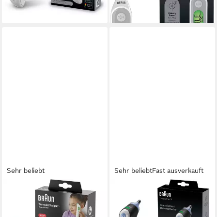
ab 46,49 €
-14%
einschließlich Neugeborener
lieferbar - in 2-3 Werktagen bei dir
lieferbar - in 1-2 Werktagen bei dir
Sehr beliebt
Sehr beliebt
Fast ausverkauft
BRAUN
BRAUN
Fieberthermometer
Fieberthermometer
TempleSwipe™
ThermoScan® 7