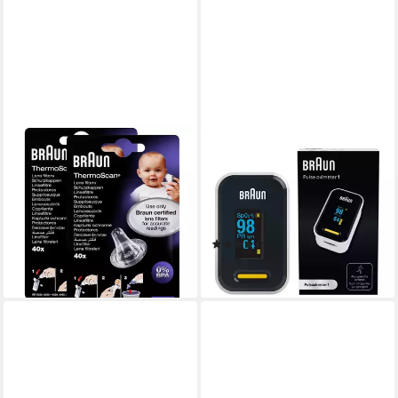
BRAUN
BRAUN
Fieberthermometer Braun
Pulsoximeter 1- YK-81CEU,
ThermoScan Schutzkappen
Einfaches Design -
40 Stück - Für Thermoscan
Rotierendes Display mit
Thermometer (2
Hintergrundbeleuchtung
(397)
16,14 €
ab 27,94 €
(8,07 €/ 1 Stk)
lieferbar - in 3-4 Werktagen bei dir
lieferbar - in 6-7 Werktagen bei dir