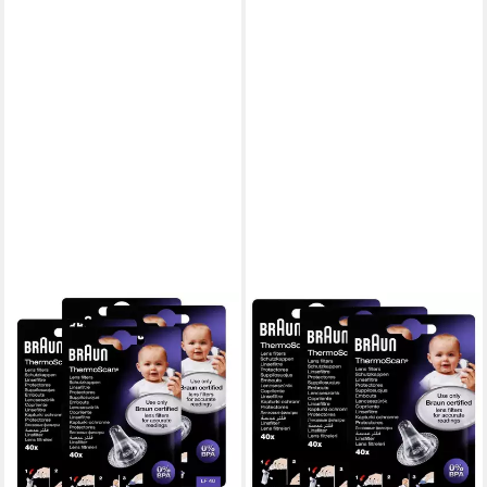
BRAUN
BRAUN
Fieberthermometer Braun
Fieberthermometer Braun
ThermoScan Schutzkappen
ThermoScan Schutzkappen
40 Stück - Für Thermoscan
40 Stück - Für Thermoscan
Thermometer (4
Thermometer (3
23,92 €
20,00 €
(5,98 €/ 1 Stk)
(6,67 €/ 1 Stk)
lieferbar - in 3-4 Werktagen bei dir
lieferbar - in 3-4 Werktagen bei dir