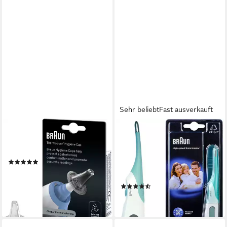
Sehr beliebt
Fast ausverkauft
BRAUN
BRAUN
Ersatzschutzkappen
Fieberthermometer Braun
ThermoScan LF 40, 40 Stück
Digital-Thermometer, PRT
(225)
1000, zuverlässig und extrem
ab 6,74 €
UVP
9,49 €
schnell durch professionelle
-29%
(157)
Genauigkeit
lieferbar - in 1-2 Werktagen bei dir
ab 9,99 €
lieferbar - in 1-2 Werktagen bei dir