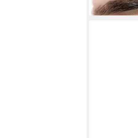
20,90 €
in 4-5 Werktagen bei dir