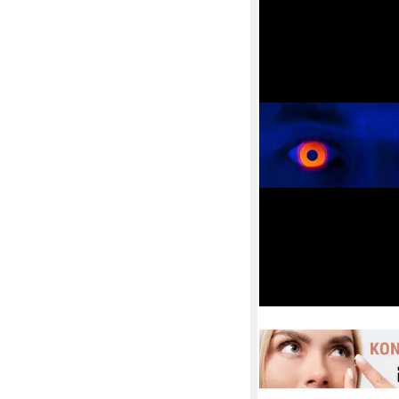
MASKWORLD
Motivlinsen UV Orang
- Karneval Faschings