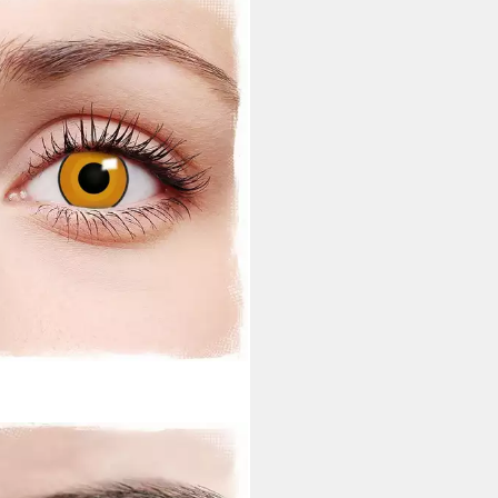
OR-SHOP
linsen ES Horrorclown
oween Kontaktlinsen