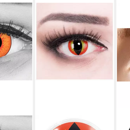
META
Motiv