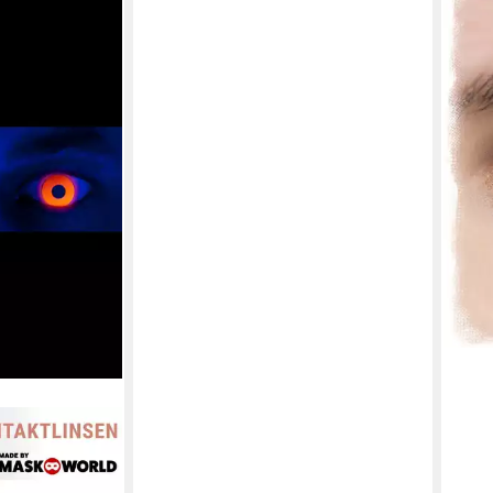
Farbl
Gelb
20,9
in 4-5
e Kontaktlinsen
kostüm