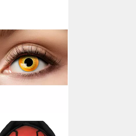
MORPH
linsen Darth Maul