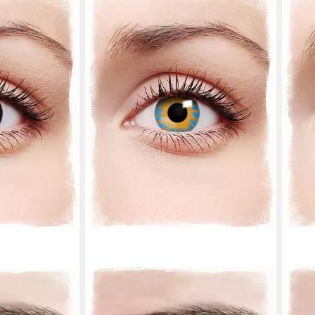
HORROR-SHOP
HORR
ptil Halloween
Farblinsen Farbige Kontaktlinsen -
Farb
Blaue Flamme
Hall