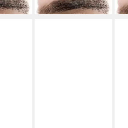
25,95 €
25,9
in 4-5 Werktagen bei dir
in 4-5