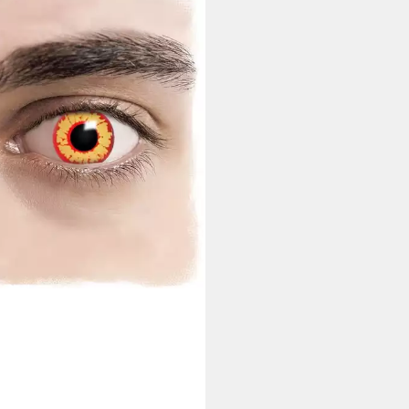
insen Kontaktlinsen
/Orange
0 €
 Werktagen bei dir