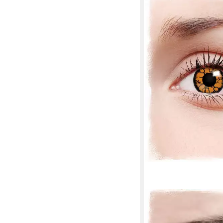
HORROR-SHOP
Farblinsen Oranges Re
& SFX Kontaktlinsen