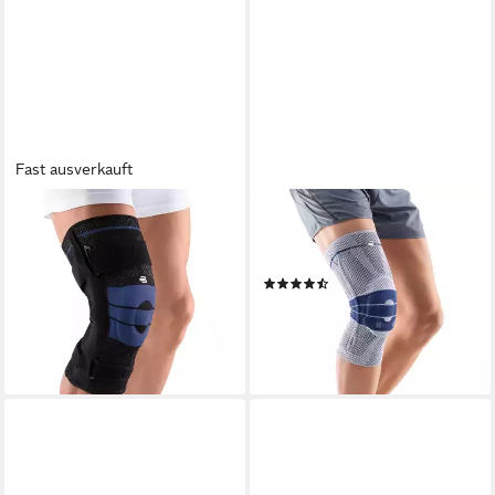
Fast ausverkauft
BAUERFEIND
BAUERFEIND
Kniebandage Bauerfeind
Kniebandage GenuTrain
GenuTrain S, Made in
Kniebandage, Titan Größe 5
(14)
Germany
ab 65,00 €
ab 129,00 €
lieferbar - in 2-3 Werktagen bei dir
lieferbar - in 2-3 Werktagen bei dir