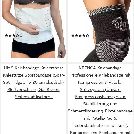
HYDAS
LOREY MEDTEC
Stützbandage Postoperative
Kniebandage Bamboo
Bandage, dauerelastisch mit
Kniestütze aus Viskose mit
Klettverschluss, in 5 Längen,
Kompression, Unisex,
zur Versorgung nach
Knieorthese
(7)
(4)
Operationen, Entlastung der
ab 38,27 €
15,99 €
UVP
25,99 €
Wunde
lieferbar - in 1-2 Werktagen bei dir
-38%
lieferbar - in 2-3 Werktagen bei dir
HMS Kniebandage Knieorthese
NEENCA Kniebandage
Kniestütze Sportbandage (Spar-
Professionelle Kniebandage mit
Set, 1-tlg., 31 x 20 cm elastisch),
Kompression & Patella-
Klettverschluss, Gel-Kissen,
Stützsystem (Unisex-
Seitenstabilisatoren
Kompressionsbandage zur
Stabilisierung und
Schmerzlinderung, Einzelbandage
mit Patella-Pad &
Federstabilisatoren für Knie),
Kompressions-Kniebandage mit