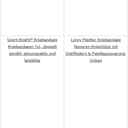
Sport-Knight® Kniebandage
Lorey Medtec Kniebandage
Kniebandagen 1st., doppelt
Neopren-Kniestütze mit
genäht, atmungsaktiv und
Stahlfedern & Patellaaussparung,
langlebig
Unisex