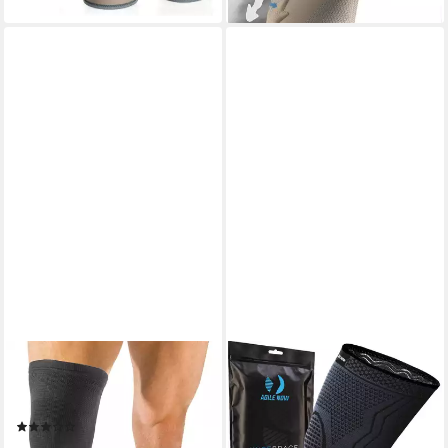
farbene Kniebandage für
Kniebandage Blau mit Gel Pad
optimale Stabilität),
& Stabilisatoren, atmungsaktiv
Kniebandage Sport Alltag,
lindert Knieschmerzen
unterstützt Gelenke
MUELLER SPORTS MEDICINE
AGILE NOW
Kniebandage Mueller Elastic
Kniebandage Performance Up,
Knie Bandage
Stabilisiert & Entlastet
(1)
(Rutschfester Sitz, Ideal für
ab 14,95 €